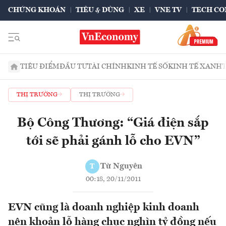
CHỨNG KHOÁN
TIÊU & DÙNG
XE
VNE TV
TECH CO
TIÊU ĐIỂM
ĐẦU TƯ
TÀI CHÍNH
KINH TẾ SỐ
KINH TẾ XANH
THỊ TRƯỜNG
THỊ TRƯỜNG
Bộ Công Thương: “Giá điện sắp
tới sẽ phải gánh lỗ cho EVN”
Từ Nguyên
T
00:18, 20/11/2011
EVN cũng là doanh nghiệp kinh doanh
nên khoản lỗ hàng chục nghìn tỷ đồng nếu