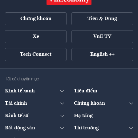
Chứng khoán
Tiêu & Dùng
Xe
VnE TV
Tech Connect
English ++
Tất cả chuyên mục
Kinh tế xanh
Tiêu điểm
Chuyển động xanh
Tài chính
Chứng khoán
Pháp lý
Ngân hàng
Doanh nghiệp niêm yết
Kinh tế số
Hạ tầng
Thương hiệu xanh
Thị trường vốn
Thị trường
Sản phẩm - Thị trường
Bất động sản
Thị trường
Diễn đàn
Thuế
Đầu tư
Tài sản số
Chính sách
Xuất nhập khẩu