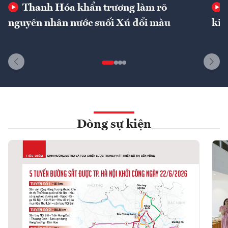
Thanh Hóa khẩn trương làm rõ
nguyên nhân nước suối Xú đổi màu
kin
Dòng sự kiện