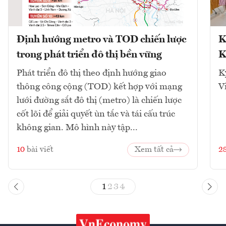
Định hướng metro và TOD chiến lược
K
trong phát triển đô thị bền vững
K
Phát triển đô thị theo định hướng giao
K
thông công cộng (TOD) kết hợp với mạng
V
lưới đường sắt đô thị (metro) là chiến lược
cốt lõi để giải quyết ùn tắc và tái cấu trúc
không gian. Mô hình này tập...
10
bài viết
Xem tất cả
2
1
2
3
4