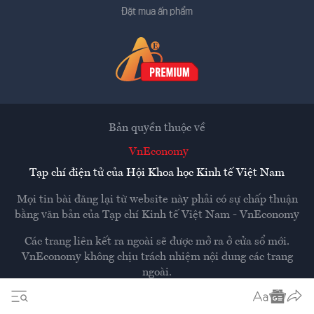
Đặt mua ấn phẩm
Bản quyền thuộc về
VnEconomy
Tạp chí điện tử của Hội Khoa học Kinh tế Việt Nam
Mọi tin bài đăng lại từ website này phải có sự chấp thuận
bằng văn bản của
Tạp chí Kinh tế Việt Nam - VnEconomy
Các trang liên kết ra ngoài sẽ được mở ra ở cửa sổ mới.
VnEconomy không chịu trách nhiệm nội dung các trang
ngoài.