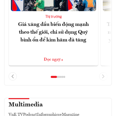
Thị trường
Giá xăng dầu biến động mạnh
Tăn
theo thế giới, chi sử dụng Quỹ
min
bình ổn để kìm hãm đà tăng
yêu
Đọc ngay
Multimedia
VnE TV
Podcast
Infographics
eMagazine