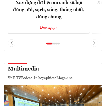
Xây dựng dữ liệu an sinh xã hội
Xây
đúng, đủ, sạch, sống, thống nhất,
dùng chung
Đọc ngay
Multimedia
VnE TV
Podcast
Infographics
eMagazine