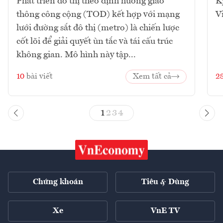
Phát triển đô thị theo định hướng giao
K
thông công cộng (TOD) kết hợp với mạng
V
lưới đường sắt đô thị (metro) là chiến lược
cốt lõi để giải quyết ùn tắc và tái cấu trúc
không gian. Mô hình này tập...
10
bài viết
Xem tất cả
2
1
2
3
4
Chứng khoán
Tiêu & Dùng
Xe
VnE TV