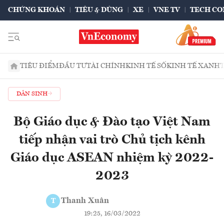
CHỨNG KHOÁN
TIÊU & DÙNG
XE
VNE TV
TECH CO
TIÊU ĐIỂM
ĐẦU TƯ
TÀI CHÍNH
KINH TẾ SỐ
KINH TẾ XANH
DÂN SINH
Bộ Giáo dục & Đào tạo Việt Nam
tiếp nhận vai trò Chủ tịch kênh
Giáo dục ASEAN nhiệm kỳ 2022-
2023
Thanh Xuân
T
19:25, 16/03/2022