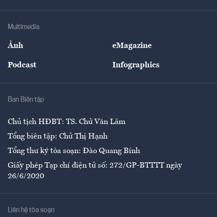
Tư vấn Tiêu & Dùng
Infographics
Hạ tầng
Sức khỏe
Khung pháp lý
Doanh nghiệp
Địa phương
Thị trường
Bảo hiểm
Multimedia
Sự kiện
Nhân lực
Ảnh
eMagazine
Đẹp +
An sinh
Podcast
Infographics
Giải trí
Y tế
Nhà
Ban Biên tập
Ẩm thực
Chủ tịch HĐBT: TS. Chử Văn Lâm
Tổng biên tập: Chử Thị Hạnh
Tổng thư ký tòa soạn: Đào Quang Bính
Giấy phép Tạp chí điện tử số: 272/GP-BTTTT ngày
26/6/2020
Liên hệ tòa soạn