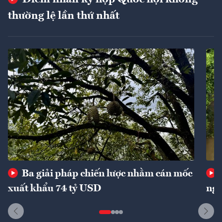
thường lệ lần thứ nhất
Ba giải pháp chiến lược nhằm cán mốc
xuất khẩu 74 tỷ USD
ngu