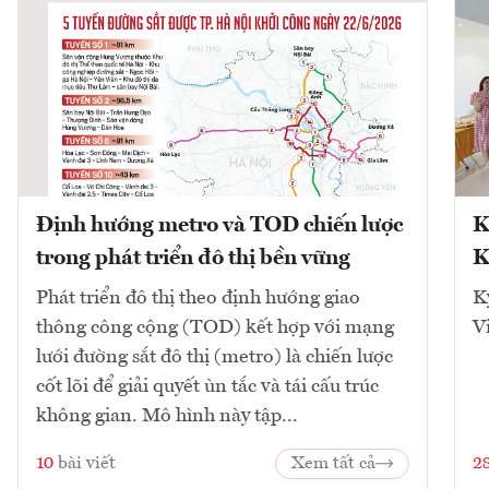
Định hướng metro và TOD chiến lược
K
trong phát triển đô thị bền vững
K
Phát triển đô thị theo định hướng giao
K
thông công cộng (TOD) kết hợp với mạng
V
lưới đường sắt đô thị (metro) là chiến lược
cốt lõi để giải quyết ùn tắc và tái cấu trúc
không gian. Mô hình này tập...
10
bài viết
Xem tất cả
2