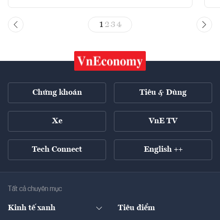
1
2
3
4
Chứng khoán
Tiêu & Dùng
Xe
VnE TV
Tech Connect
English ++
Tất cả chuyên mục
Kinh tế xanh
Tiêu điểm