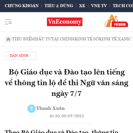
CHỨNG KHOÁN
TIÊU & DÙNG
XE
VNE TV
TECH CO
TIÊU ĐIỂM
ĐẦU TƯ
TÀI CHÍNH
KINH TẾ SỐ
KINH TẾ XANH
DÂN SINH
Bộ Giáo dục và Đào tạo lên tiếng
về thông tin lộ đề thi Ngữ văn sáng
ngày 7/7
Thanh Xuân
T
10:20, 08/07/2022
Theo Bộ Giáo dục và Đào tạo, thông tin