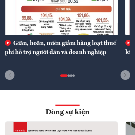
Giãn, hoãn, miễn giảm hàng loạt thuế
phí hỗ trợ người dân và doanh nghiệp
kin
Dòng sự kiện