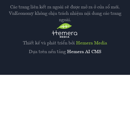
Các trang liên kết ra ngoài sẽ được mở ra ở cửa sổ mới.
VnEconomy không chịu trách nhiệm nội dung các trang
ngoài.
Thiết kế và phát triển bởi
Hemera Media
Dựa trên nền tảng
Hemera AI CMS