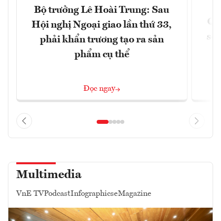
Bộ trưởng Lê Hoài Trung: Sau
Qu
Hội nghị Ngoại giao lần thứ 33,
soá
phải khẩn trương tạo ra sản
phẩm cụ thể
Đọc ngay
Multimedia
VnE TV
Podcast
Infographics
eMagazine