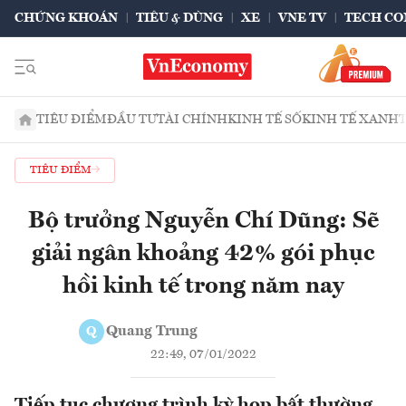
CHỨNG KHOÁN
TIÊU & DÙNG
XE
VNE TV
TECH CO
TIÊU ĐIỂM
ĐẦU TƯ
TÀI CHÍNH
KINH TẾ SỐ
KINH TẾ XANH
TIÊU ĐIỂM
Bộ trưởng Nguyễn Chí Dũng: Sẽ
giải ngân khoảng 42% gói phục
hồi kinh tế trong năm nay
Quang Trung
Q
22:49, 07/01/2022
Tiếp tục chương trình kỳ họp bất thường