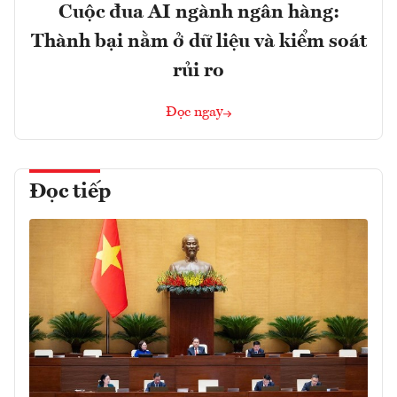
Cuộc đua AI ngành ngân hàng:
Thành bại nằm ở dữ liệu và kiểm soát
rủi ro
Đọc ngay
Đọc tiếp