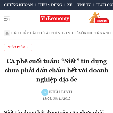
CHỨNG KHOÁN
TIÊU & DÙNG
XE
VNE TV
TECH CO
TIÊU ĐIỂM
ĐẦU TƯ
TÀI CHÍNH
KINH TẾ SỐ
KINH TẾ XANH
TIÊU ĐIỂM
Cà phê cuối tuần: “Siết” tín dụng
chưa phải dấu chấm hết với doanh
nghiệp địa ốc
KIỀU LINH
K
13:08, 30/11/2019
Siết tín dụng bất động sản vẫn chưa phải