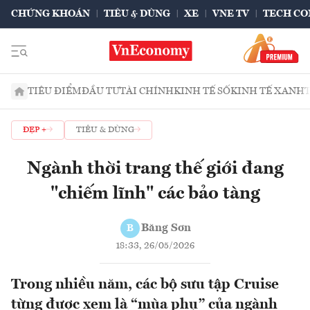
CHỨNG KHOÁN
TIÊU & DÙNG
XE
VNE TV
TECH CO
TIÊU ĐIỂM
ĐẦU TƯ
TÀI CHÍNH
KINH TẾ SỐ
KINH TẾ XANH
ĐẸP +
TIÊU & DÙNG
Ngành thời trang thế giới đang
"chiếm lĩnh" các bảo tàng
Băng Sơn
B
18:33, 26/05/2026
Trong nhiều năm, các bộ sưu tập Cruise
từng được xem là “mùa phụ” của ngành