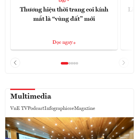
Đẹp +
Thương hiệu thời trang coi kính
Liệ
mắt là “vùng đất” mới
cã
Đọc ngay
Multimedia
VnE TV
Podcast
Infographics
eMagazine