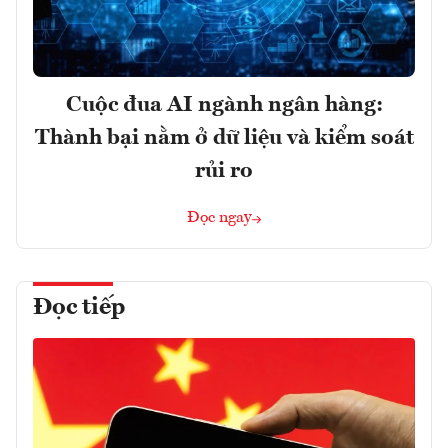
Cuộc đua AI ngành ngân hàng:
Thành bại nằm ở dữ liệu và kiểm soát
rủi ro
Đọc ngay
Đọc tiếp