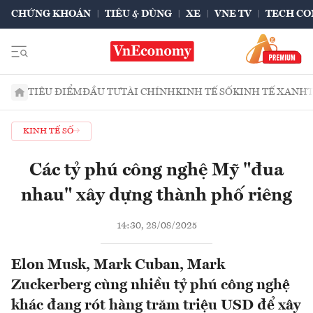
CHỨNG KHOÁN
TIÊU & DÙNG
XE
VNE TV
TECH CO
TIÊU ĐIỂM
ĐẦU TƯ
TÀI CHÍNH
KINH TẾ SỐ
KINH TẾ XANH
KINH TẾ SỐ
Các tỷ phú công nghệ Mỹ "đua
nhau" xây dựng thành phố riêng
14:30, 28/08/2025
Elon Musk, Mark Cuban, Mark
Zuckerberg cùng nhiều tỷ phú công nghệ
khác đang rót hàng trăm triệu USD để xây