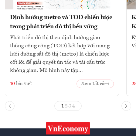
Định hướng metro và TOD chiến lược
K
trong phát triển đô thị bền vững
K
Phát triển đô thị theo định hướng giao
K
thông công cộng (TOD) kết hợp với mạng
V
lưới đường sắt đô thị (metro) là chiến lược
cốt lõi để giải quyết ùn tắc và tái cấu trúc
không gian. Mô hình này tập...
10
bài viết
Xem tất cả
2
1
2
3
4