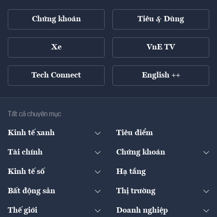
Chứng khoán
Tiêu & Dùng
Xe
VnE TV
Tech Connect
English ++
Tất cả chuyên mục
Kinh tế xanh
Tiêu điểm
Chuyển động xanh
Tài chính
Chứng khoán
Pháp lý
Ngân hàng
Doanh nghiệp niêm yết
Kinh tế số
Hạ tầng
Thương hiệu xanh
Thị trường vốn
Thị trường
Sản phẩm - Thị trường
Bất động sản
Thị trường
Diễn đàn
Thuế
Đầu tư
Tài sản số
Chính sách
Xuất nhập khẩu
Thế giới
Doanh nghiệp
Bảo hiểm
Quốc tế