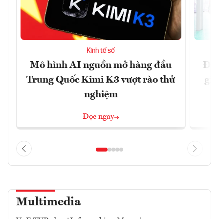
Kinh tế số
Mô hình AI nguồn mở hàng đầu
Đề 
Trung Quốc Kimi K3 vượt rào thử
gia
nghiệm
Đọc ngay
Multimedia