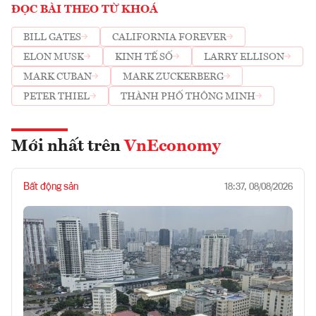
ĐỌC BÀI THEO TỪ KHOÁ
BILL GATES
CALIFORNIA FOREVER
ELON MUSK
KINH TẾ SỐ
LARRY ELLISON
MARK CUBAN
MARK ZUCKERBERG
PETER THIEL
THÀNH PHỐ THÔNG MINH
Mới nhất trên
VnEconomy
Bất động sản
18:37, 08/08/2026