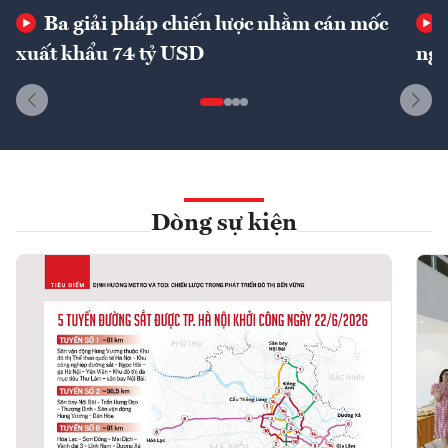
Ba giải pháp chiến lược nhằm cán mốc
xuất khẩu 74 tỷ USD
ngu
Dòng sự kiện