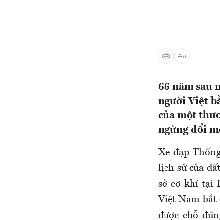
66 năm sau n
người Việt b
của một thươ
ngừng đổi mớ
Xe đạp Thống
lịch sử của đấ
sở cơ khí tại
Việt Nam bắt 
được chỗ đứng