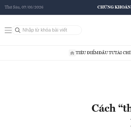
Thứ Sáu, 07/08/2026
CHỨNG KHOÁN
TIÊU ĐIỂM
ĐẦU TƯ
TÀI CH
Cách “t