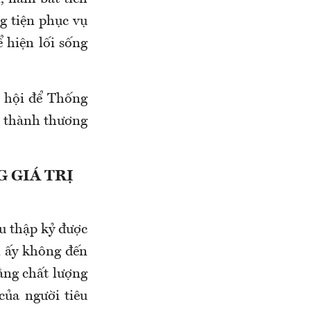
g tiện phục vụ
 hiện lối sống
ơ hội để Thống
ở thành thương
 GIÁ TRỊ
u thập kỷ được
in ấy không đến
ằng chất lượng
của người tiêu