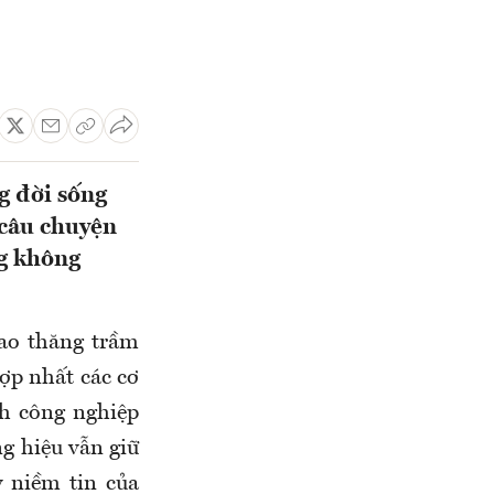
g đời sống
 câu chuyện
ng không
ao thăng trầm
hợp nhất các cơ
nh công nghiệp
g hiệu vẫn giữ
y niềm tin của