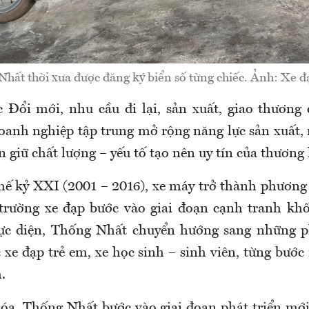
hất thời xưa được đăng ký biển số từng chiếc. Ảnh: Xe 
 Đổi mới, nhu cầu đi lại, sản xuất, giao thương
anh nghiệp tập trung mở rộng năng lực sản xuất,
 giữ chất lượng – yếu tố tạo nên uy tín của thương 
thế kỷ XXI (2001 – 2016), xe máy trở thành phương 
 trường xe đạp bước vào giai đoạn cạnh tranh khốc
rực diện, Thống Nhất chuyển hướng sang những 
 xe đạp trẻ em, xe học sinh – sinh viên, từng bướ
.
óa, Thống Nhất bước vào giai đoạn phát triển mới