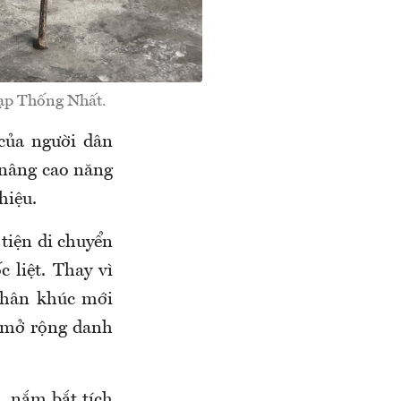
đạp Thống Nhất.
 của người dân
 nâng cao năng
hiệu.
tiện di chuyển
 liệt. Thay vì
phân khúc mới
c mở rộng danh
, nắm bắt tích