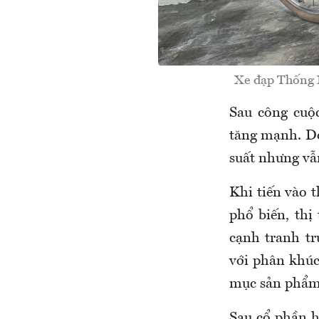
Xe đạp Thống N
Sau công cuộc
tăng mạnh. Do
suất nhưng vẫn
Khi tiến vào 
phổ biến, thị
cạnh tranh t
với phân khúc
mục sản phẩm
Sau cổ phần h