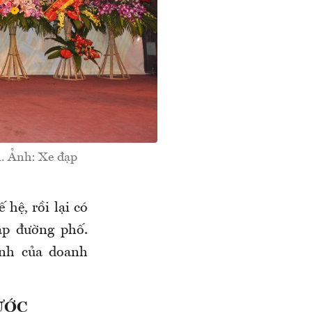
. Ảnh: Xe đạp
 hệ, rồi lại có
ập đường phố.
ĩnh của doanh
ƯỚC