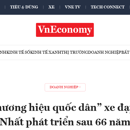
TIÊU & DÙNG
XE
VNE TV
TECH CONNECT
ÍNH
KINH TẾ SỐ
KINH TẾ XANH
THỊ TRƯỜNG
DOANH NGHIỆP
BẤT
DOANH NGHIỆP
hương hiệu quốc dân” xe đ
Nhất phát triển sau 66 nă