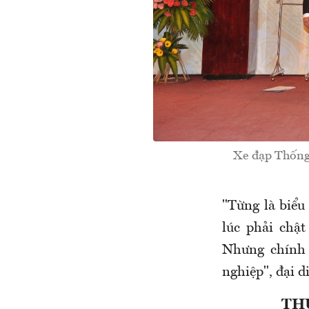
Xe đạp Thống
"Từng là biểu 
lúc phải chậ
Nhưng chính 
nghiệp", đại d
TH