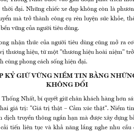
a thời đại. Những chiếc xe đạp không còn là phươn
uyển mà trở thành công cụ rèn luyện sức khỏe, thể
 bền vững của người tiêu dùng.
rong nhận thức của người tiêu dùng cũng mở ra c
 vị thương hiệu, từ một "thương hiệu hoài niệm" tr
h cùng phong cách sống hiện đại.
P KỶ GIỮ VỮNG NIỀM TIN BẰNG NHỮNG
KHÔNG ĐỔI
 Thống Nhất, bí quyết giữ chân khách hàng hơn sá
hai giá trị: "Giá trị thật – Cảm xúc thật". Niềm t
n dịch truyền thông ngắn hạn mà được xây dựng b
cải tiến liên tục và khả năng lắng nghe nhu cầu 