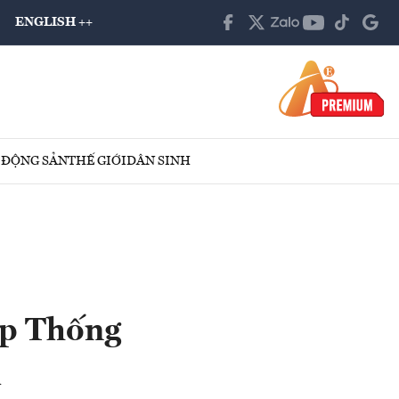
ENGLISH ++
 ĐỘNG SẢN
THẾ GIỚI
DÂN SINH
ạp Thống
m