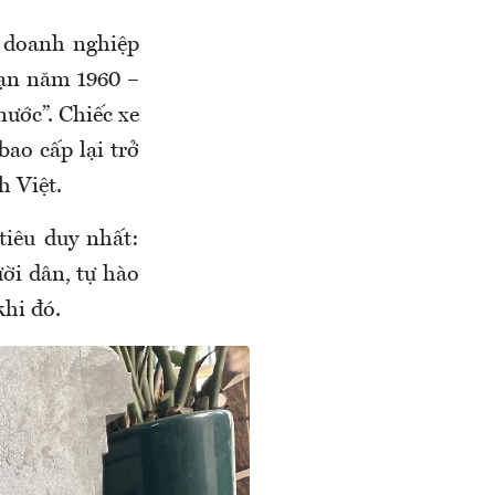
a doanh nghiệp
oạn năm 1960 –
ước”. Chiếc xe
ao cấp lại trở
h Việt.
tiêu duy nhất:
ời dân, tự hào
hi đó.