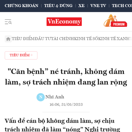
CHỨNG KHOÁN
TIÊU & DÙNG
XE
VNE TV
TECH CO
TIÊU ĐIỂM
ĐẦU TƯ
TÀI CHÍNH
KINH TẾ SỐ
KINH TẾ XANH
TIÊU ĐIỂM
"Căn bệnh” né tránh, không dám
làm, sợ trách nhiệm đang lan rộng
Nhĩ Anh
N
16:06, 31/05/2023
Vấn đề cán bộ không dám làm, sợ chịu
trách nhiệm đã làm “nóng” Nghị trường