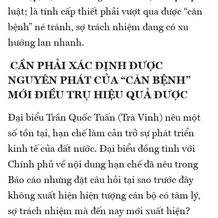
luật; là tính cấp thiết phải vượt qua được “căn
bệnh” né tránh, sợ trách nhiệm đang có xu
hướng lan nhanh.
CẦN PHẢI XÁC ĐỊNH ĐƯỢC
NGUYÊN PHÁT CỦA “CĂN BỆNH”
MỚI ĐIỀU TRỤ HIỆU QUẢ ĐƯỢC
Đại biểu Trần Quốc Tuấn (Trà Vinh) nêu một
số tồn tại, hạn chế làm cản trở sự phát triển
kinh tế của đất nước. Đại biểu đồng tình với
Chính phủ về nội dung hạn chế đã nêu trong
Báo cáo nhưng đặt câu hỏi tại sao trước đây
không xuất hiện hiện tượng cán bộ có tâm lý,
sợ trách nhiệm mà đến nay mới xuất hiện?