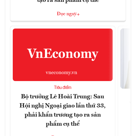
tạo ra sản phẩm cụ thể
Đọc ngay
Tiêu điểm
Bộ trưởng Lê Hoài Trung: Sau
Vi
Hội nghị Ngoại giao lần thứ 33,
đ
phải khẩn trương tạo ra sản
phẩm cụ thể