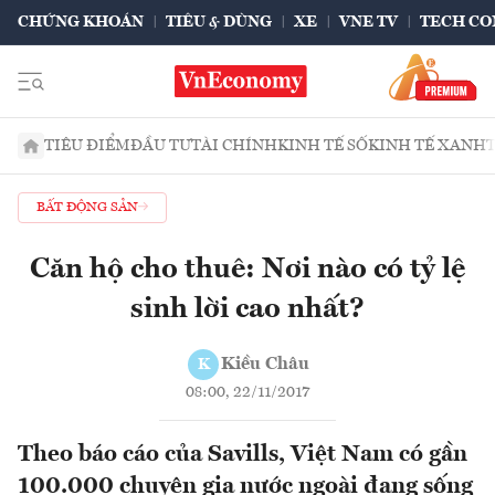
CHỨNG KHOÁN
TIÊU & DÙNG
XE
VNE TV
TECH CO
TIÊU ĐIỂM
ĐẦU TƯ
TÀI CHÍNH
KINH TẾ SỐ
KINH TẾ XANH
BẤT ĐỘNG SẢN
Căn hộ cho thuê: Nơi nào có tỷ lệ
sinh lời cao nhất?
Kiều Châu
K
08:00, 22/11/2017
Theo báo cáo của Savills, Việt Nam có gần
100.000 chuyên gia nước ngoài đang sống