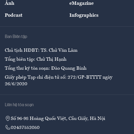
Ảnh
eMagazine
Đẹp +
An sinh
Podcast
Infographics
Giải trí
Y tế
Nhà
Ban Biên tập
Ẩm thực
Chủ tịch HĐBT: TS. Chử Văn Lâm
Tổng biên tập: Chử Thị Hạnh
Tổng thư ký tòa soạn: Đào Quang Bính
Giấy phép Tạp chí điện tử số: 272/GP-BTTTT ngày
26/6/2020
Liên hệ tòa soạn
Số 96-98 Hoàng Quốc Việt, Cầu Giấy, Hà Nội
02437552050