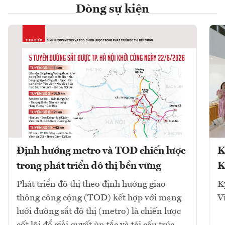
Dòng sự kiện
Định hướng metro và TOD chiến lược
K
trong phát triển đô thị bền vững
K
Phát triển đô thị theo định hướng giao
K
thông công cộng (TOD) kết hợp với mạng
V
lưới đường sắt đô thị (metro) là chiến lược