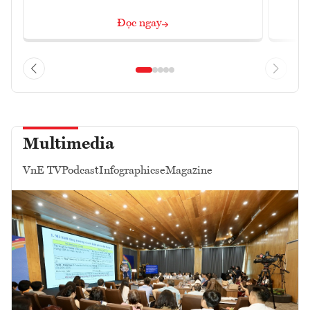
Đọc ngay
Multimedia
VnE TV
Podcast
Infographics
eMagazine