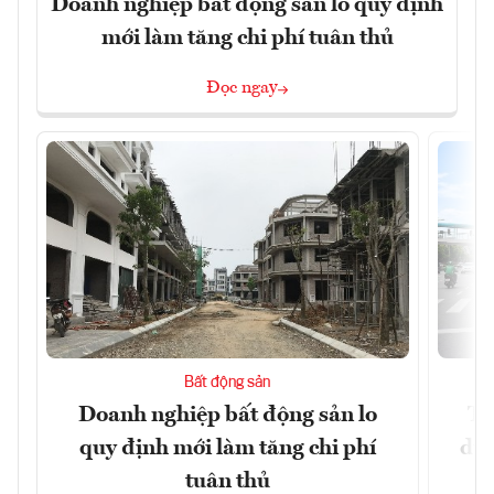
Doanh nghiệp bất động sản lo quy định
mới làm tăng chi phí tuân thủ
Đọc ngay
Bất động sản
Doanh nghiệp bất động sản lo
Th
quy định mới làm tăng chi phí
dựn
tuân thủ