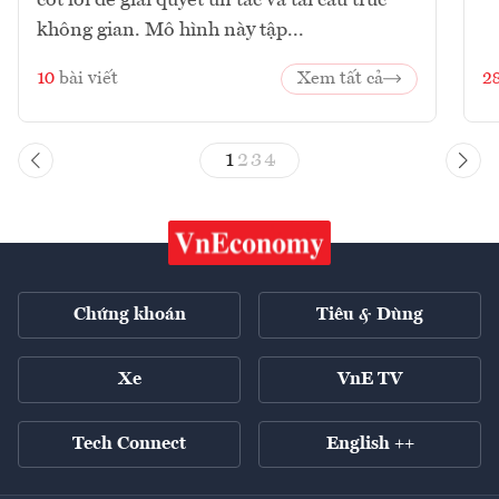
cốt lõi để giải quyết ùn tắc và tái cấu trúc
không gian. Mô hình này tập...
10
bài viết
Xem tất cả
2
1
2
3
4
Chứng khoán
Tiêu & Dùng
Xe
VnE TV
Tech Connect
English ++