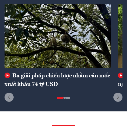
Ba giải pháp chiến lược nhằm cán mốc
xuất khẩu 74 tỷ USD
ngu