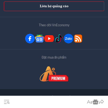
Liên hệ quảng cáo
Theo dõi VnEconomy
Đặt mua ấn phẩm
Bản quyền thuộc về
VnEconomy