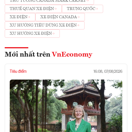
THỦ TƯỚNG CANADA MARK CARNEY
THUẾ QUAN XE ĐIỆN
TRUNG QUỐC
XE ĐIỆN
XE ĐIỆN CANADA
XU HƯỚNG TIÊU DÙNG XE ĐIỆN
XU HƯỚNG XE ĐIỆN
Mới nhất trên
VnEconomy
Tiêu điểm
16:08, 07/08/2026