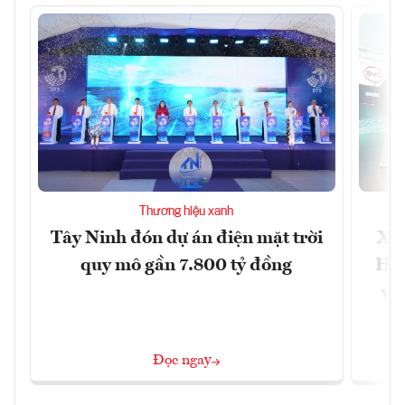
Thương hiệu xanh
Tây Ninh đón dự án điện mặt trời
Xe 
quy mô gần 7.800 tỷ đồng
Hàn
vư
Đọc ngay