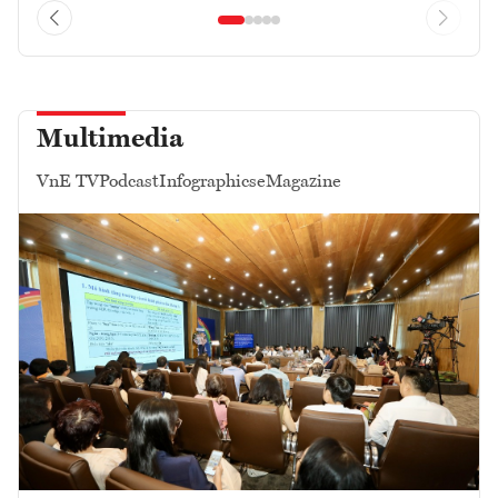
Multimedia
VnE TV
Podcast
Infographics
eMagazine