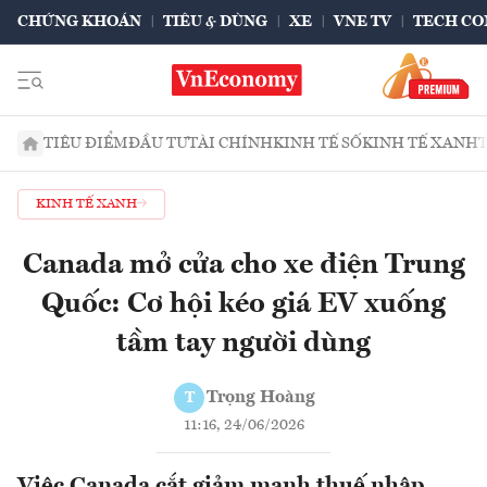
CHỨNG KHOÁN
TIÊU & DÙNG
XE
VNE TV
TECH CO
TIÊU ĐIỂM
ĐẦU TƯ
TÀI CHÍNH
KINH TẾ SỐ
KINH TẾ XANH
KINH TẾ XANH
Canada mở cửa cho xe điện Trung
Quốc: Cơ hội kéo giá EV xuống
tầm tay người dùng
Trọng Hoàng
T
11:16, 24/06/2026
Việc Canada cắt giảm mạnh thuế nhập