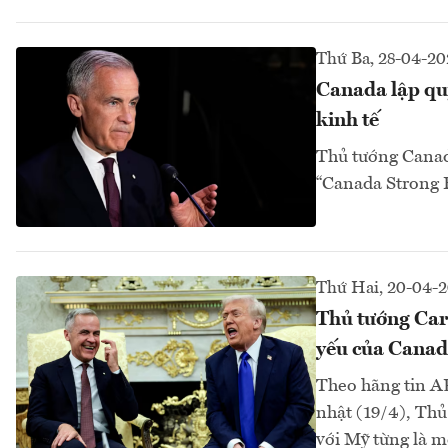
Thứ Ba, 28-04-20
Canada lập quỹ
kinh tế
Thủ tướng Canada
“Canada Strong F
Thứ Hai, 20-04-
Thủ tướng Carn
yếu của Cana
Theo hãng tin A
nhật (19/4), Thủ
với Mỹ từng là m