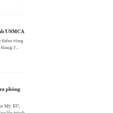
 định USMCA
c thềm vòng
tháng 7...
tra phòng
hư Mỹ, EU,