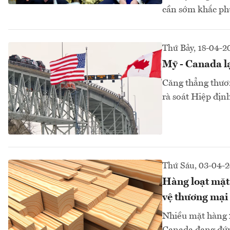
cần sớm khắc phụ
Thứ Bảy, 18-04-2
Mỹ - Canada l
Căng thẳng thươ
rà soát Hiệp địn
Thứ Sáu, 03-04-
Hàng loạt mặt 
vệ thương mại
Nhiều mặt hàng x