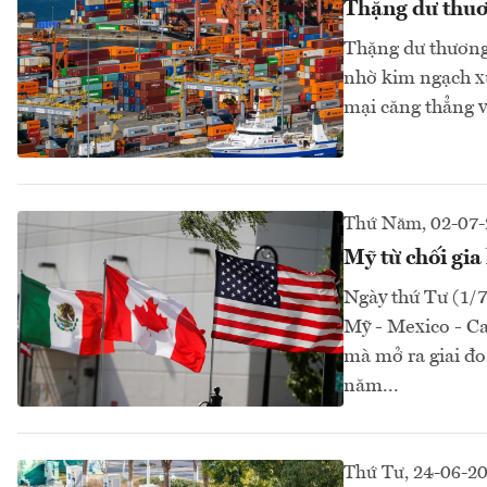
Thặng dư thuơ
Thặng dư thương 
nhờ kim ngạch xu
mại căng thẳng v
Thứ Năm, 02-07-
Mỹ từ chối gi
Ngày thứ Tư (1/
Mỹ - Mexico - C
mà mở ra giai đo
năm...
Thứ Tư, 24-06-2