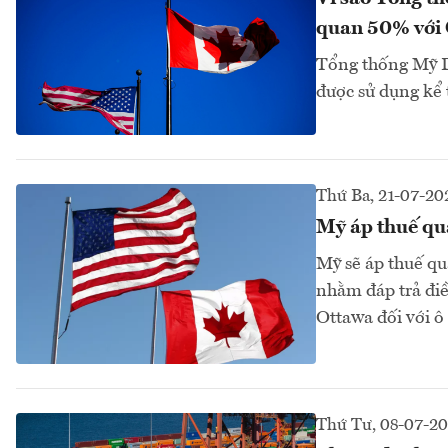
quan 50% với
Tổng thống Mỹ D
được sử dụng kể 
Thứ Ba, 21-07-20
Mỹ áp thuế qu
Mỹ sẽ áp thuế q
nhằm đáp trả điề
Ottawa đối với ô
Thứ Tư, 08-07-2