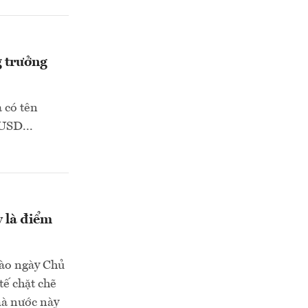
g trưởng
 có tên
USD...
y là điểm
vào ngày Chủ
tế chặt chẽ
mà nước này