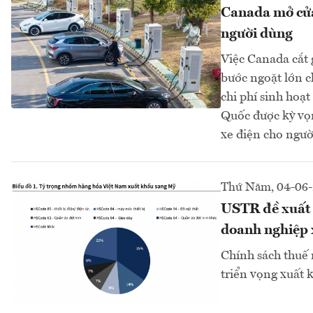
Canada mở cửa
người dùng
Việc Canada cắt 
bước ngoặt lớn ch
chi phí sinh hoạt
Quốc được kỳ vọn
xe điện cho ngư
Thứ Năm, 04-06
USTR đề xuất M
doanh nghiệp 
Chính sách thuế 
triển vọng xuất 