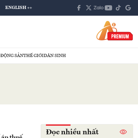
ENGLISH ++
 ĐỘNG SẢN
THẾ GIỚI
DÂN SINH
Đọc nhiều nhất
 áp thuế