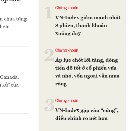
1
Chứng khoán
VN-Index giảm mạnh nhất
n chưa từng
8 phiên, thanh khoản
hoái...
xuống đáy
2
Chứng khoán
Áp lực chốt lời tăng, dòng
tiền đỡ tốt ở cổ phiếu vừa
và nhỏ, vốn ngoại vẫn mua
 Canada,
ròng
 xử” của
3
Chứng khoán
VN-Index gặp cản “cứng”,
điều chỉnh rõ nét hơn