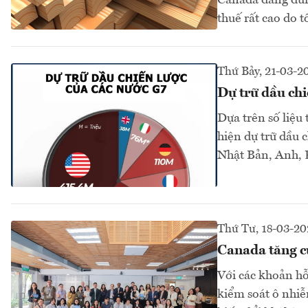
Canada đang đứng
thuế rất cao do t
Thứ Bảy, 21-03-2
Dự trữ dầu chi
Dựa trên số liệu
hiện dự trữ dầu 
Nhật Bản, Anh, P
Thứ Tư, 18-03-20
Canada tăng c
Với các khoản hỗ
kiểm soát ô nhiễ