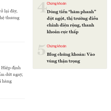
4
Chứng khoán
 lại đây,
Dòng tiền “hãm phanh”
 hệ thương
đột ngột, thị trường điều
chỉnh diện rộng, thanh
khoản cực thấp
5
Chứng khoán
Blog chứng khoán: Vào
vùng thận trọng
n Hiệp định
m dứt ngay,
i hàng