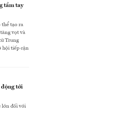
g tầm tay
thể tạo ra
 tăng vọt và
 từ Trung
 hội tiếp cận
 động tới
 lớn đối với