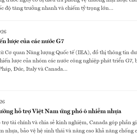
 trước nguy cơ bị điều tra phòng vệ thương mại hoặc chố
ốc độ tăng trưởng nhanh và chiếm tỷ trọng lớn...
026
ến lược của các nước G7
 từ Cơ quan Năng lượng Quốc tế (IEA), đồ thị thông tin dư
chiến lược của nhóm các nước công nghiệp phát triển G7,
háp, Đức, Italy và Canada...
26
ường hỗ trợ Việt Nam ứng phó ô nhiễm nhựa
 trợ tài chính và chia sẻ kinh nghiệm, Canada góp phần 
m nhựa, bảo vệ hệ sinh thái và nâng cao khả năng chống c