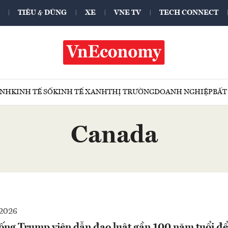
TIÊU & DÙNG
XE
VNE TV
TECH CONNECT
ÍNH
KINH TẾ SỐ
KINH TẾ XANH
THỊ TRƯỜNG
DOANH NGHIỆP
BẤT
Canada
2026
hống Trump viện dẫn đạo luật gần 100 năm tuổi để