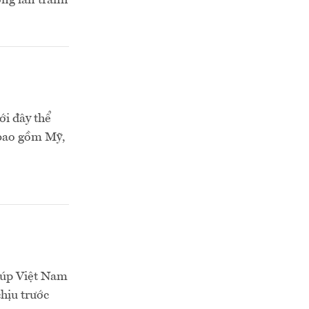
ng lẩn tránh
ới đây thể
 bao gồm Mỹ,
giúp Việt Nam
hịu trước