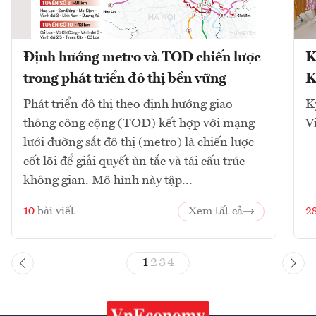
Định hướng metro và TOD chiến lược
K
trong phát triển đô thị bền vững
K
Phát triển đô thị theo định hướng giao
K
thông công cộng (TOD) kết hợp với mạng
V
lưới đường sắt đô thị (metro) là chiến lược
cốt lõi để giải quyết ùn tắc và tái cấu trúc
không gian. Mô hình này tập...
10
bài viết
Xem tất cả
2
1
2
3
4