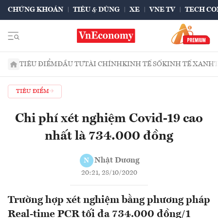
CHỨNG KHOÁN
TIÊU & DÙNG
XE
VNE TV
TECH CO
TIÊU ĐIỂM
ĐẦU TƯ
TÀI CHÍNH
KINH TẾ SỐ
KINH TẾ XANH
TIÊU ĐIỂM
Chi phí xét nghiệm Covid-19 cao
nhất là 734.000 đồng
Nhật Dương
N
20:21, 28/10/2020
Trường hợp xét nghiệm bằng phương pháp
Real-time PCR tối đa 734.000 đồng/1