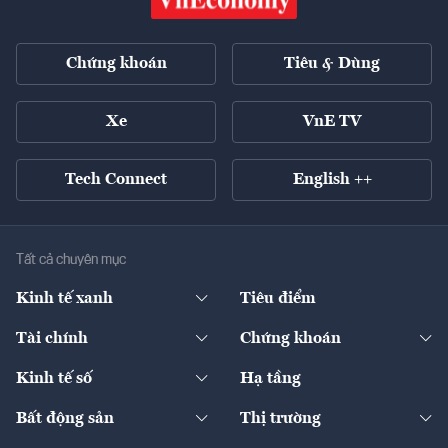
Chứng khoán
Tiêu & Dùng
Xe
VnE TV
Tech Connect
English ++
Tất cả chuyên mục
Kinh tế xanh
Tiêu điểm
Chuyển động xanh
Tài chính
Chứng khoán
Pháp lý
Ngân hàng
Doanh nghiệp niêm yết
Kinh tế số
Hạ tầng
Thương hiệu xanh
Thị trường vốn
Thị trường
Sản phẩm - Thị trường
Bất động sản
Thị trường
Diễn đàn
Thuế
Đầu tư
Tài sản số
Chính sách
Xuất nhập khẩu