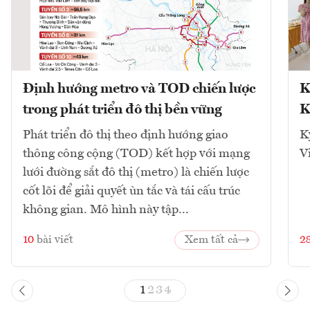
Định hướng metro và TOD chiến lược
K
trong phát triển đô thị bền vững
K
Phát triển đô thị theo định hướng giao
K
thông công cộng (TOD) kết hợp với mạng
V
lưới đường sắt đô thị (metro) là chiến lược
cốt lõi để giải quyết ùn tắc và tái cấu trúc
không gian. Mô hình này tập...
10
bài viết
Xem tất cả
2
1
2
3
4