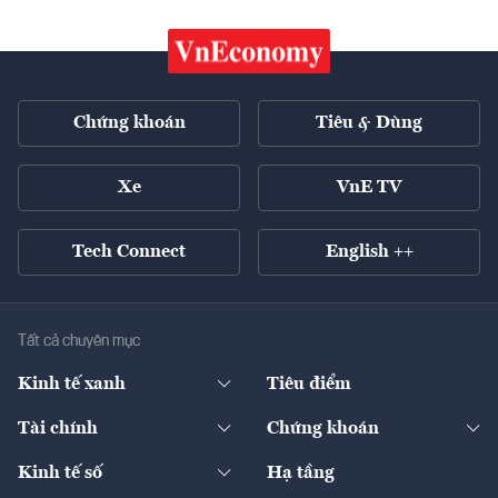
Chứng khoán
Tiêu & Dùng
Xe
VnE TV
Tech Connect
English ++
Tất cả chuyên mục
Kinh tế xanh
Tiêu điểm
Chuyển động xanh
Tài chính
Chứng khoán
Pháp lý
Ngân hàng
Doanh nghiệp niêm yết
Kinh tế số
Hạ tầng
Thương hiệu xanh
Thị trường vốn
Thị trường