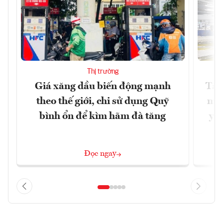
Thị trường
Giá xăng dầu biến động mạnh
Tăn
theo thế giới, chi sử dụng Quỹ
min
bình ổn để kìm hãm đà tăng
yêu
Đọc ngay