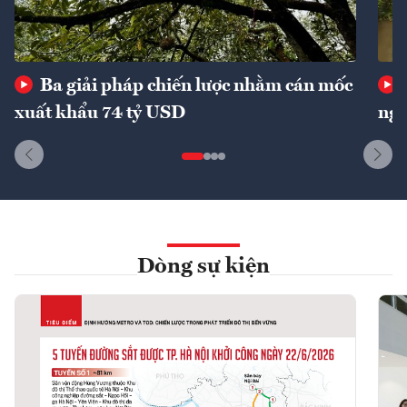
Ba giải pháp chiến lược nhằm cán mốc
xuất khẩu 74 tỷ USD
ngu
Dòng sự kiện