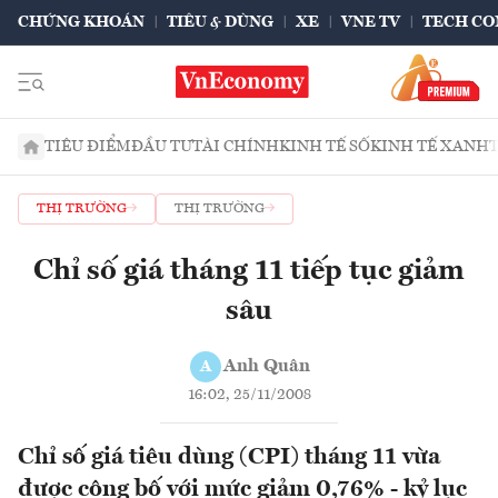
CHỨNG KHOÁN
TIÊU & DÙNG
XE
VNE TV
TECH CO
TIÊU ĐIỂM
ĐẦU TƯ
TÀI CHÍNH
KINH TẾ SỐ
KINH TẾ XANH
THỊ TRƯỜNG
THỊ TRƯỜNG
Chỉ số giá tháng 11 tiếp tục giảm
sâu
Anh Quân
A
16:02, 25/11/2008
Chỉ số giá tiêu dùng (CPI) tháng 11 vừa
được công bố với mức giảm 0,76% - kỷ lục