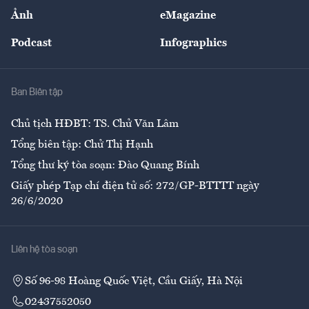
Sự kiện
Nhân lực
Ảnh
eMagazine
Đẹp +
An sinh
Podcast
Infographics
Giải trí
Y tế
Nhà
Ban Biên tập
Ẩm thực
Chủ tịch HĐBT: TS. Chử Văn Lâm
Tổng biên tập: Chử Thị Hạnh
Tổng thư ký tòa soạn: Đào Quang Bính
Giấy phép Tạp chí điện tử số: 272/GP-BTTTT ngày
26/6/2020
Liên hệ tòa soạn
Số 96-98 Hoàng Quốc Việt, Cầu Giấy, Hà Nội
02437552050