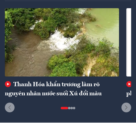
Thanh Hóa khẩn trương làm rõ
nguyên nhân nước suối Xú đổi màu
phí