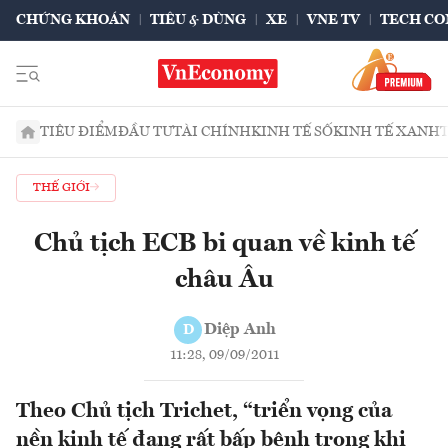
CHỨNG KHOÁN
TIÊU & DÙNG
XE
VNE TV
TECH CO
TIÊU ĐIỂM
ĐẦU TƯ
TÀI CHÍNH
KINH TẾ SỐ
KINH TẾ XANH
THẾ GIỚI
Chủ tịch ECB bi quan về kinh tế
châu Âu
Diệp Anh
D
11:28, 09/09/2011
Theo Chủ tịch Trichet, “triển vọng của
nền kinh tế đang rất bấp bênh trong khi