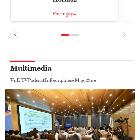
Hormuz
Đọc ngay
Multimedia
VnE TV
Podcast
Infographics
eMagazine