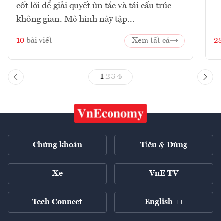
cốt lõi để giải quyết ùn tắc và tái cấu trúc
không gian. Mô hình này tập...
10
bài viết
Xem tất cả
2
1
2
3
4
Chứng khoán
Tiêu & Dùng
Xe
VnE TV
Tech Connect
English ++