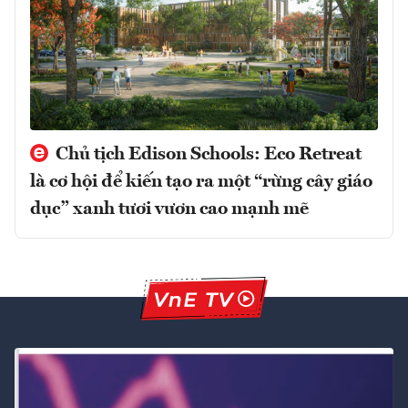
Chủ tịch Edison Schools: Eco Retreat
là cơ hội để kiến tạo ra một “rừng cây giáo
dục” xanh tươi vươn cao mạnh mẽ