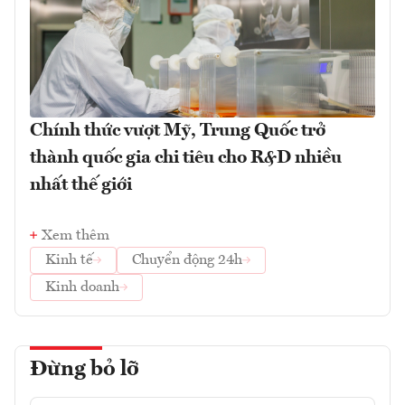
Chính thức vượt Mỹ, Trung Quốc trở
thành quốc gia chi tiêu cho R&D nhiều
nhất thế giới
Xem thêm
Kinh tế
Chuyển động 24h
Kinh doanh
Đừng bỏ lỡ