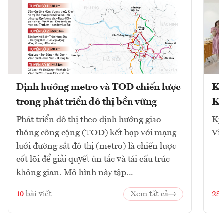
Định hướng metro và TOD chiến lược
K
trong phát triển đô thị bền vững
K
Phát triển đô thị theo định hướng giao
K
thông công cộng (TOD) kết hợp với mạng
V
lưới đường sắt đô thị (metro) là chiến lược
cốt lõi để giải quyết ùn tắc và tái cấu trúc
không gian. Mô hình này tập...
10
bài viết
Xem tất cả
2