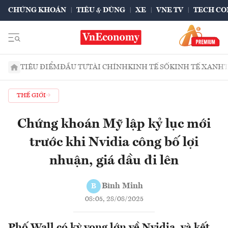
CHỨNG KHOÁN
TIÊU & DÙNG
XE
VNE TV
TECH CO
TIÊU ĐIỂM
ĐẦU TƯ
TÀI CHÍNH
KINH TẾ SỐ
KINH TẾ XANH
THẾ GIỚI
Chứng khoán Mỹ lập kỷ lục mới
trước khi Nvidia công bố lợi
nhuận, giá dầu đi lên
Bình Minh
B
08:05, 28/08/2025
Phố Wall có kỳ vọng lớn về Nvidia, và kết