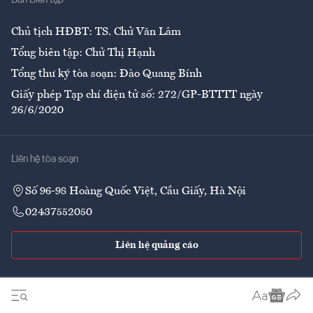
Ban Biên tập
Ẩm thực
Chủ tịch HĐBT: TS. Chử Văn Lâm
Tổng biên tập: Chử Thị Hạnh
Tổng thư ký tòa soạn: Đào Quang Bính
Giấy phép Tạp chí điện tử số: 272/GP-BTTTT ngày
26/6/2020
Liên hệ tòa soạn
Số 96-98 Hoàng Quốc Việt, Cầu Giấy, Hà Nội
02437552050
Liên hệ quảng cáo
Theo dõi VnEconomy