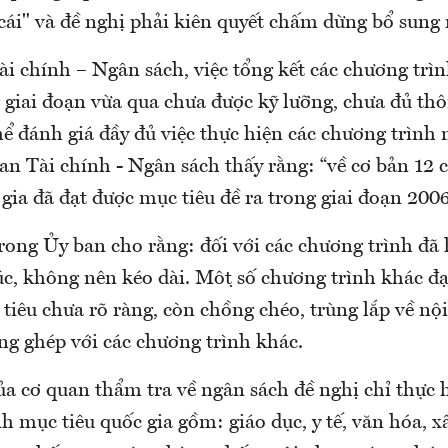
ái" và đề nghị phải kiên quyết chấm dừng bổ sung 
i chính – Ngân sách, việc tổng kết các chương trì
 giai đoạn vừa qua chưa được kỹ lưỡng, chưa đủ thô
ể đánh giá đầy đủ việc thực hiện các chương trình 
 ban Tài chính - Ngân sách thấy rằng: “về cơ bản 12
gia đã đạt được mục tiêu đề ra trong giai đoạn 2006
trong Ủy ban cho rằng: đối với các chương trình đã
c, không nên kéo dài. Một số chương trình khác đạt
 tiêu chưa rõ ràng, còn chồng chéo, trùng lắp về nội
ng ghép với các chương trình khác.
của cơ quan thẩm tra về ngân sách đề nghị chỉ thực
h mục tiêu quốc gia gồm: giáo dục, y tế, văn hóa, 