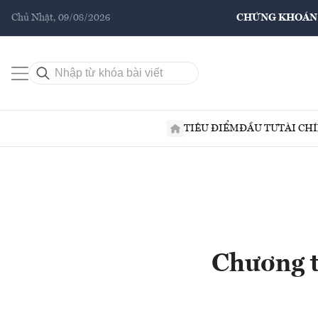
Chủ Nhật, 09/08/2026
CHỨNG KHOÁN
TIÊU ĐIỂM
ĐẦU TƯ
TÀI CH
Chương t