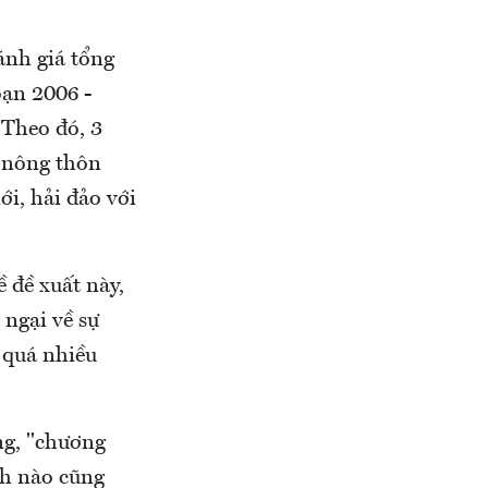
h giá tổng
oạn 2006 -
 Theo đó, 3
g nông thôn
i, hải đảo với
 đề xuất này,
 ngại về sự
 quá nhiều
ng, "chương
nh nào cũng