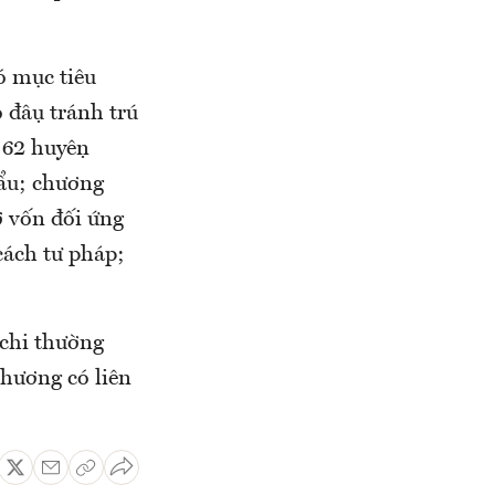
có mục tiêu
 đậu tránh trú
o 62 huyện
khẩu; chương
̣ vốn đối ứng
cách tư pháp;
, chi thường
phương có liên