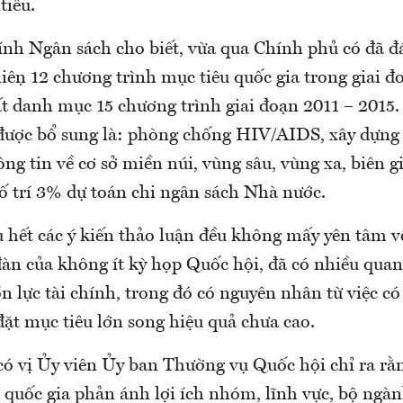
tiêu.
nh Ngân sách cho biết, vừa qua Chính phủ có đã đán
c hiện 12 chương trình mục tiêu quốc gia trong giai đ
ất danh mục 15 chương trình giai đoạn 2011 – 2015.
 được bổ sung là: phòng chống HIV/AIDS, xây dựn
g tin về cơ sở miền núi, vùng sâu, vùng xa, biên giớ
ố trí 3% dự toán chi ngân sách Nhà nước.
 hết các ý kiến thảo luận đều không mấy yên tâm về
đàn của không ít kỳ họp Quốc hội, đã có nhiều quan
 lực tài chính, trong đó có nguyên nhân từ việc có
ặt mục tiêu lớn song hiệu quả chưa cao.
có vị Ủy viên Ủy ban Thường vụ Quốc hội chỉ ra rằ
u quốc gia phản ánh lợi ích nhóm, lĩnh vực, bộ ngà