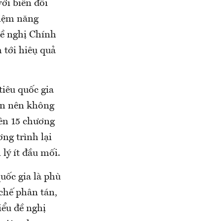
i biến đổi
 kiệm năng
ề nghị Chính
tới hiệu quả
tiêu quốc gia
 lớn nên không
lên 15 chương
ơng trình lại
 lý ít đầu mối.
quốc gia là phù
chế phân tán,
iểu đề nghị