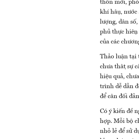
thôn mới, phòn
khí hậu, nướ
lượng, dân số, 
phủ thực hiệ
của các chươn
Thảo luận tại t
chưa thật sự
hiệu quả, chưa
trình dễ dẫn đ
để cân đối đảm
Có ý kiến đ
hợp. Mỗi bộ c
nhỏ lẻ để sử 