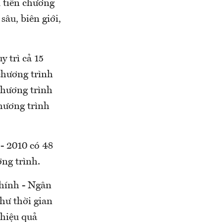
u tiên chương
sâu, biên giới,
y trì cả 15
chương trình
chương trình
hương trình
6 - 2010 có 48
ơng trình.
chính - Ngân
như thời gian
 hiệu quả