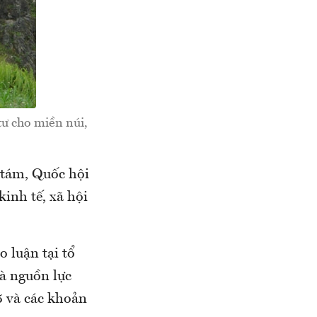
tư cho miền núi,
ứ tám, Quốc hội
kinh tế, xã hội
 luận tại tổ
là nguồn lực
5 và các khoản