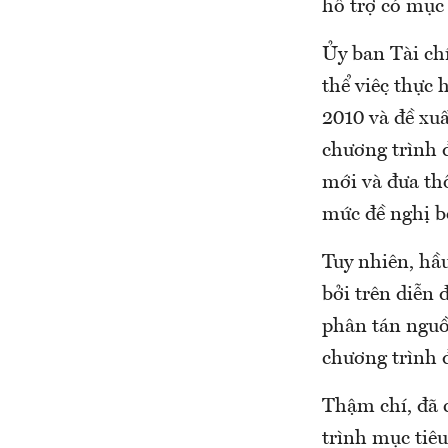
hỗ trợ có mục 
Ủy ban Tài chí
thể việc thự
2010 và đề xu
chương trình
mới và đưa thôn
mức đề nghị b
Tuy nhiên, hầu
bởi trên diễn 
phân tán nguồn
chương trình đ
Thậm chí, đã 
trình mục tiê