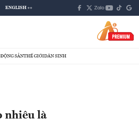
ENGLISH ++
 ĐỘNG SẢN
THẾ GIỚI
DÂN SINH
 nhiêu là