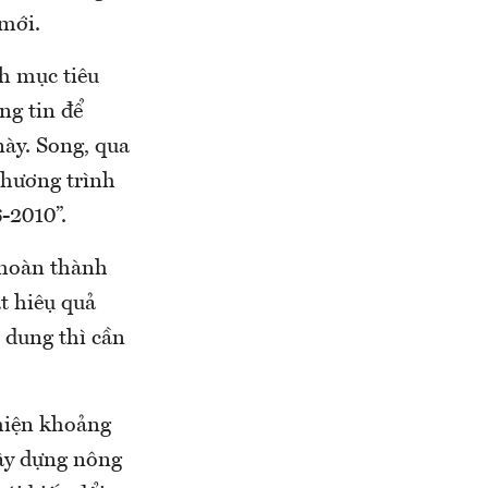
mới.
nh mục tiêu
ng tin để
này. Song, qua
 chương trình
-2010”.
 hoàn thành
 hiệu quả
 dung thì cần
 hiện khoảng
xây dựng nông