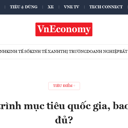
TIÊU & DÙNG
XE
VNE TV
TECH CONNECT
ÍNH
KINH TẾ SỐ
KINH TẾ XANH
THỊ TRƯỜNG
DOANH NGHIỆP
BẤT
TIÊU ĐIỂM
rình mục tiêu quốc gia, bao
đủ?