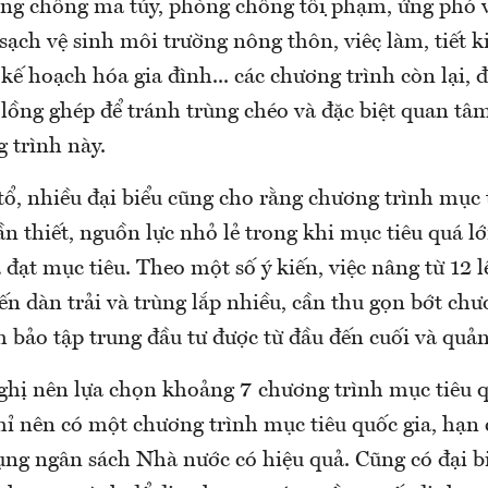
g chống ma túy, phòng chống tội phạm, ứng phó vớ
c sạch vệ sinh môi trường nông thôn, việc làm, tiết
kế hoạch hóa gia đình... các chương trình còn lại, đ
n lồng ghép để tránh trùng chéo và đặc biệt quan tâm 
g trình này.
ổ, nhiều đại biểu cũng cho rằng chương trình mục 
 cần thiết, nguồn lực nhỏ lẻ trong khi mục tiêu quá
 đạt mục tiêu. Theo một số ý kiến, việc nâng từ 12 
ến dàn trải và trùng lắp nhiều, cần thu gọn bớt chư
 bảo tập trung đầu tư được từ đầu đến cuối và quản
ề nghị nên lựa chọn khoảng 7 chương trình mục tiêu 
hỉ nên có một chương trình mục tiêu quốc gia, hạn 
dụng ngân sách Nhà nước có hiệu quả. Cũng có đại b