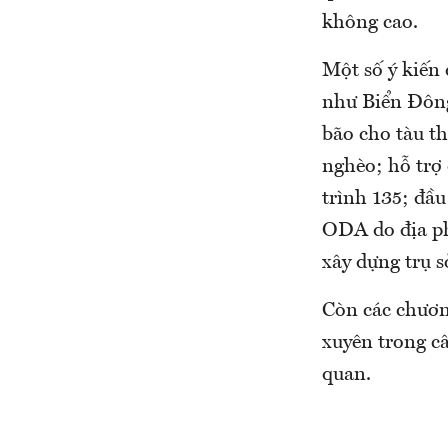
không cao.
Một số ý kiến 
như Biển Đông -
bão cho tàu t
nghèo; hỗ trợ
trình 135; đầu 
ODA do địa phư
xây dựng trụ s
Còn các chương
xuyên trong c
quan.