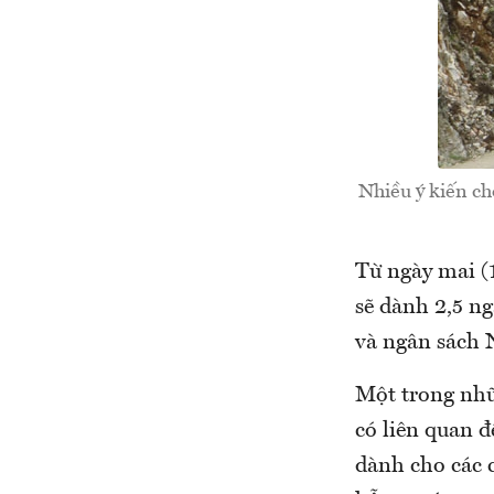
Nhiều ý kiến ch
Từ ngày mai (1
sẽ dành 2,5 ng
và ngân sách 
Một trong nhữ
có liên quan đ
dành cho các 