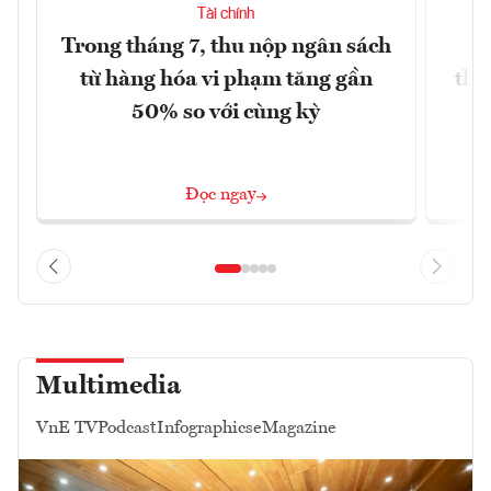
Tài chính
Trong tháng 7, thu nộp ngân sách
G
từ hàng hóa vi phạm tăng gần
thá
50% so với cùng kỳ
Đọc ngay
Multimedia
VnE TV
Podcast
Infographics
eMagazine