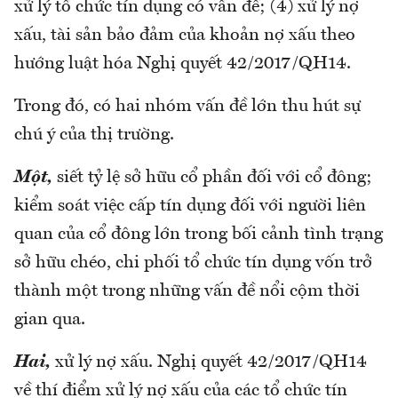
xử lý tổ chức tín dụng có vấn đề; (4) xử lý nợ
xấu, tài sản bảo đảm của khoản nợ xấu theo
hướng luật hóa Nghị quyết 42/2017/QH14.
Trong đó, có hai nhóm vấn đề lớn thu hút sự
chú ý của thị trường.
Một,
siết tỷ lệ sở hữu cổ phần đối với cổ đông;
kiểm soát việc cấp tín dụng đối với người liên
quan của cổ đông lớn trong bối cảnh tình trạng
sở hữu chéo, chi phối tổ chức tín dụng vốn trở
thành một trong những vấn đề nổi cộm thời
gian qua.
Hai,
xử lý nợ xấu. Nghị quyết 42/2017/QH14
về thí điểm xử lý nợ xấu của các tổ chức tín