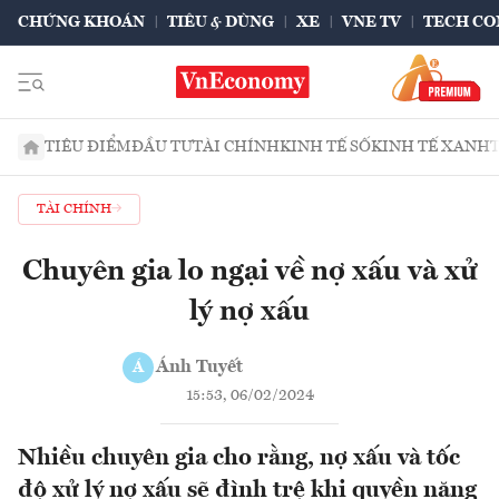
CHỨNG KHOÁN
TIÊU & DÙNG
XE
VNE TV
TECH CO
TIÊU ĐIỂM
ĐẦU TƯ
TÀI CHÍNH
KINH TẾ SỐ
KINH TẾ XANH
TÀI CHÍNH
Chuyên gia lo ngại về nợ xấu và xử
lý nợ xấu
Ánh Tuyết
Á
15:53, 06/02/2024
Nhiều chuyên gia cho rằng, nợ xấu và tốc
độ xử lý nợ xấu sẽ đình trệ khi quyền năng