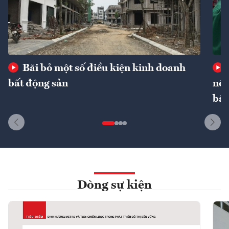
Bãi bỏ một số điều kiện kinh doanh
bất động sản
nôn
bất
Dòng sự kiện