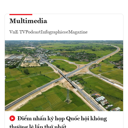
Multimedia
VnE TV
Podcast
Infographics
eMagazine
Điểm nhấn kỳ họp Quốc hội không
thường lệ lần thứ nhất