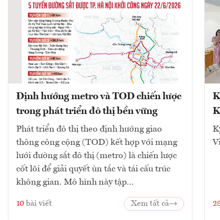
Định hướng metro và TOD chiến lược
K
trong phát triển đô thị bền vững
K
Phát triển đô thị theo định hướng giao
K
thông công cộng (TOD) kết hợp với mạng
V
lưới đường sắt đô thị (metro) là chiến lược
cốt lõi để giải quyết ùn tắc và tái cấu trúc
không gian. Mô hình này tập...
10
bài viết
Xem tất cả
2