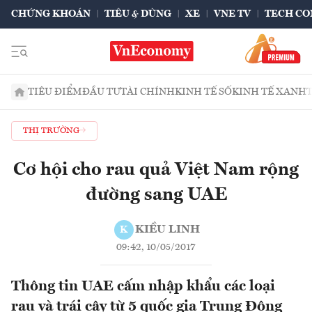
CHỨNG KHOÁN
TIÊU & DÙNG
XE
VNE TV
TECH CO
TIÊU ĐIỂM
ĐẦU TƯ
TÀI CHÍNH
KINH TẾ SỐ
KINH TẾ XANH
THỊ TRƯỜNG
Cơ hội cho rau quả Việt Nam rộng
đường sang UAE
KIỀU LINH
K
09:42, 10/05/2017
Thông tin UAE cấm nhập khẩu các loại
rau và trái cây từ 5 quốc gia Trung Đông