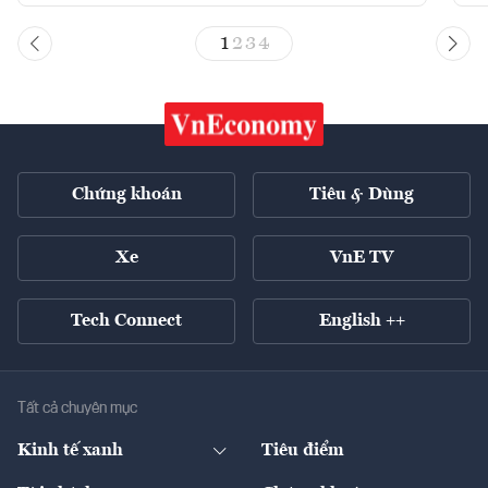
1
2
3
4
Chứng khoán
Tiêu & Dùng
Xe
VnE TV
Tech Connect
English ++
Tất cả chuyên mục
Kinh tế xanh
Tiêu điểm
Chuyển động xanh