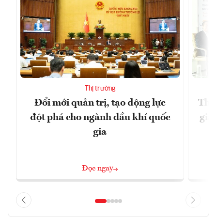
Thị trường
Đổi mới quản trị, tạo động lực
Thúc
đột phá cho ngành dầu khí quốc
giả
gia
Đọc ngay