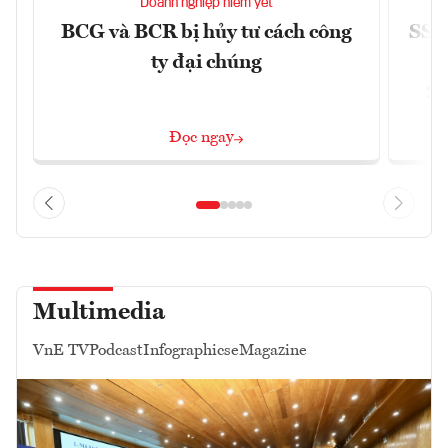
Doanh nghiệp niêm yết
BCG và BCR bị hủy tư cách công
SSI 
ty đại chúng
2/
Đọc ngay
Multimedia
VnE TV
Podcast
Infographics
eMagazine