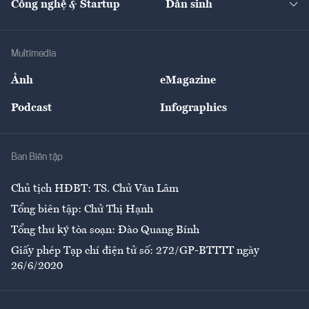
Công nghệ & Startup
Dân sinh
Tư vấn
Nông sản
Doanh nhân
Tư vấn Tiêu & Dùng
Infographics
Hạ tầng
Sức khỏe
Khung pháp lý
Doanh nghiệp
Địa phương
Thị trường
Bảo hiểm
Multimedia
Sự kiện
Nhân lực
Ảnh
eMagazine
Đẹp +
An sinh
Podcast
Infographics
Giải trí
Y tế
Nhà
Ban Biên tập
Ẩm thực
Chủ tịch HĐBT: TS. Chử Văn Lâm
Tổng biên tập: Chử Thị Hạnh
Tổng thư ký tòa soạn: Đào Quang Bính
Giấy phép Tạp chí điện tử số: 272/GP-BTTTT ngày
26/6/2020