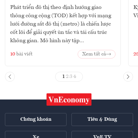
Phát triển đô thị theo định hướng giao
K
thông công cộng (TOD) kết hợp với mạng
V
lưới đường sắt đô thị (metro) là chiến lược
cốt lõi để giải quyết ùn tắc và tái cấu trúc
không gian. Mô hình này tập...
10
bài viết
Xem tất cả
2
1
2
3
4
Chứng khoán
Tiêu & Dùng
Xe
VnE TV