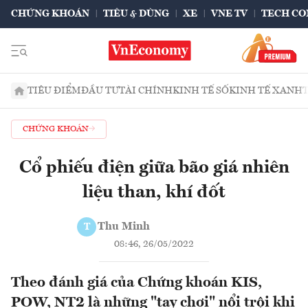
CHỨNG KHOÁN
TIÊU & DÙNG
XE
VNE TV
TECH CO
TIÊU ĐIỂM
ĐẦU TƯ
TÀI CHÍNH
KINH TẾ SỐ
KINH TẾ XANH
CHỨNG KHOÁN
Cổ phiếu điện giữa bão giá nhiên
liệu than, khí đốt
Thu Minh
T
08:46, 26/05/2022
Theo đánh giá của Chứng khoán KIS,
POW, NT2 là những "tay chơi" nổi trội khi