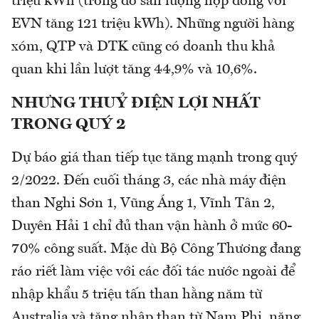
triệu kWh (trong đó sản lượng hợp đồng với
EVN tăng 121 triệu kWh). Những người hàng
xóm, QTP và DTK cũng có doanh thu khả
quan khi lần lượt tăng 44,9% và 10,6%.
NHƯNG THUỶ ĐIỆN LỢI NHẤT
TRONG QUÝ 2
Dự báo giá than tiếp tục tăng mạnh trong quý
2/2022. Đến cuối tháng 3, các nhà máy điện
than Nghi Sơn 1, Vũng Áng 1, Vĩnh Tân 2,
Duyên Hải 1 chỉ đủ than vận hành ở mức 60-
70% công suất. Mặc dù Bộ Công Thương đang
ráo riết làm việc với các đối tác nước ngoài để
nhập khẩu 5 triệu tấn than hằng năm từ
Australia và tăng nhập than từ Nam Phi, năng