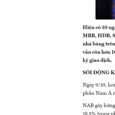
Hiện có 10 n
MBB, HDB, ST
nhà băng trê
vẫn còn hơn 1
ký giao dịch.
SÔI ĐỘNG K
Ngày 9/10, hơ
phần Nam Á ch
NAB gây hứng 
18,5% trong ph