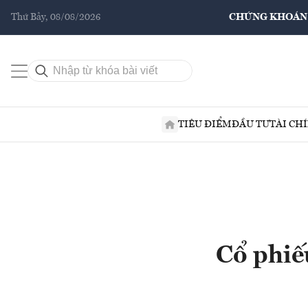
Thứ Bảy, 08/08/2026
CHỨNG KHOÁN
TIÊU ĐIỂM
ĐẦU TƯ
TÀI CH
Cổ phiế