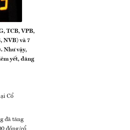
TG, TCB, VPB,
, NVB) và 7
. Như vậy,
iêm yết, đăng
ại Cổ
g đã tăng
000 đồng/cổ