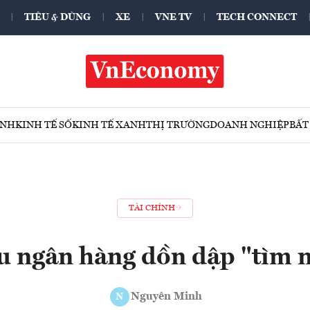
TIÊU & DÙNG
XE
VNE TV
TECH CONNECT
ÍNH
KINH TẾ SỐ
KINH TẾ XANH
THỊ TRƯỜNG
DOANH NGHIỆP
BẤT
TÀI CHÍNH
u ngân hàng dồn dập "tìm 
Nguyên Minh
N