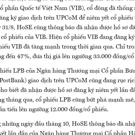
 phần Quốc tế Việt Nam (VIB), cổ đông đã thống 
đăng ký giao dịch trên UPCoM để niêm yết cổ phiếu
y 31/8, HoSE cũng thông báo đã nhận được hồ sơ đ
u cổ phiếu của VIB. Hiện cổ phiếu VIB đang đăng ký
ếu VIB đã tăng mạnh trong thời gian qua. Chỉ tro
ng đến 47%, đưa thị giá lên ngưỡng 33.000 đồng/cổ
phiếu LPB của Ngân hàng Thương mại Cổ phần Bưu
tPostBank) giao dịch trên UPCoM cũng đang rục rịc
o biết đã nhận được hồ sơ đăng ký niêm yết lần đ
ng tháng qua, cổ phiếu LPB cũng bứt phá mạnh mẽ,
ần tiến lên ngưỡng 12.000 đồng/cổ phiếu.
g những ngày đầu tháng 10, HoSE thông báo đã nhậ
yết lần đầu của Ngân hàng Thương mại Cổ phần H