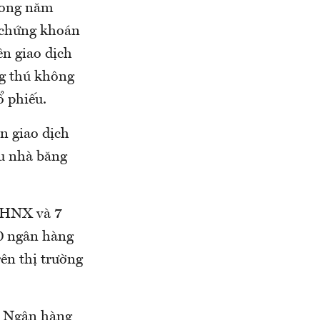
trong năm
 chứng khoán
ên giao dịch
ng thú không
ổ phiếu.
n giao dịch
u nhà băng
n HNX và 7
0 ngân hàng
ên thị trường
a Ngân hàng