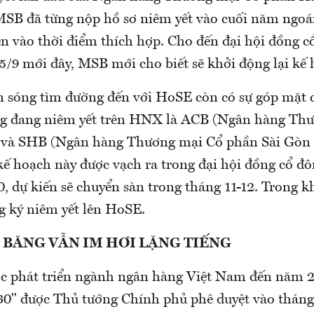
SB đã từng nộp hồ sơ niêm yết vào cuối năm ngoá
ện vào thời điểm thích hợp. Cho đến đại hội đồng c
5/9 mới đây, MSB mới cho biết sẽ khởi động lại kế
n sóng tìm đường đến với HoSE còn có sự góp mặt c
ng đang niêm yết trên HNX là ACB (Ngân hàng Th
 và SHB (Ngân hàng Thương mại Cổ phần Sài Gòn 
kế hoạch này được vạch ra trong đại hội đồng cổ đ
, dự kiến sẽ chuyển sàn trong tháng 11-12. Trong k
g ký niêm yết lên HoSE.
 BĂNG VẪN IM HƠI LẶNG TIẾNG
ợc phát triển ngành ngân hàng Việt Nam đến năm 2
0" được Thủ tướng Chính phủ phê duyệt vào tháng