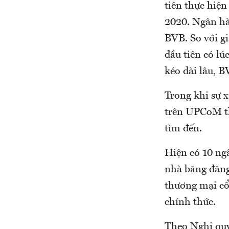
tiên thực hiệ
2020. Ngân hà
BVB. So với g
đầu tiên có lú
kéo dài lâu, 
Trong khi sự x
trên UPCoM th
tìm đến.
Hiện có 10 ng
nhà băng đăng
thương mại cổ 
chính thức.
Theo Nghị quy