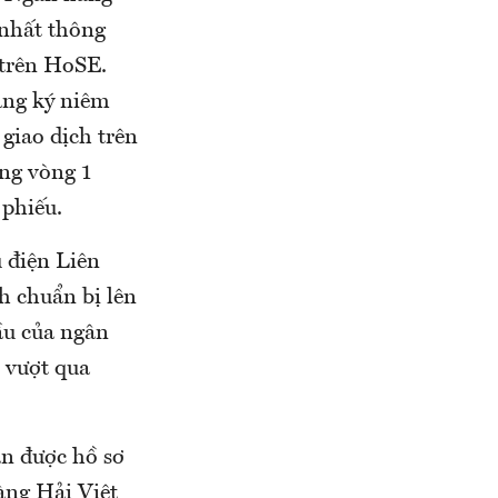
nhất thông
 trên HoSE.
ăng ký niêm
 giao dịch trên
ng vòng 1
 phiếu.
 điện Liên
h chuẩn bị lên
ầu của ngân
 vượt qua
n được hồ sơ
àng Hải Việt