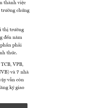
n thành việc
ị trường chứng
i thị trường
ng đến năm
 phần phải
ính thức.
, TCB, VPB,
NVB) và 7 nhà
vậy vẫn còn
ăng ký giao