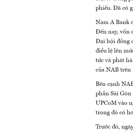
phiếu. Đã có g
Nam A Bank ch
Đến nay, vốn đ
Đại hội đồng 
điều lệ lên m
tức và phát hà
của NAB trên
Bên cạnh NAB,
phần Sài Gòn 
UPCoM vào ngà
trong đó có h
Trước đó, ngà