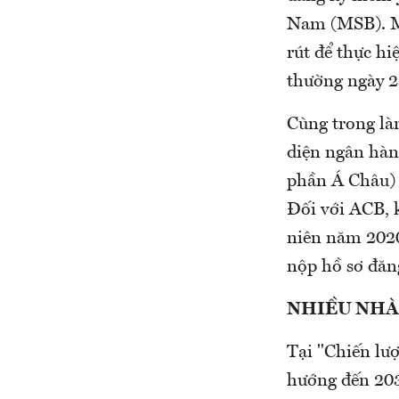
Nam (MSB). M
rút để thực hi
thường ngày 2
Cùng trong là
diện ngân hà
phần Á Châu)
Đối với ACB, 
niên năm 2020
nộp hồ sơ đăn
NHIỀU NHÀ
Tại "Chiến lư
hướng đến 203