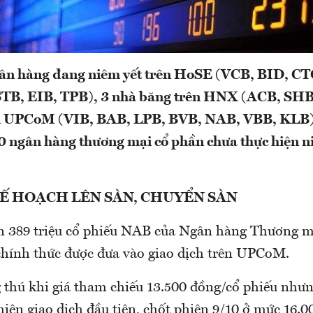
gân hàng đang niêm yết trên HoSE (VCB, BID, C
B, EIB, TPB), 3 nhà băng trên HNX (ACB, SHB
n UPCoM (VIB, BAB, LPB, BVB, NAB, VBB, KLB)
0 ngân hàng thương mại cổ phần chưa thực hiện n
Ế HOẠCH LÊN SÀN, CHUYỂN SÀN
n 389 triệu cổ phiếu NAB của Ngân hàng Thương m
ính thức được đưa vào giao dịch trên UPCoM.
thú khi giá tham chiếu 13.500 đồng/cổ phiếu nhưn
iên giao dịch đầu tiên, chốt phiên 9/10 ở mức 16.