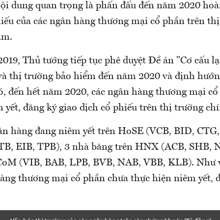
ội dung quan trọng là phấn đấu đến năm 2020 hoà
hiếu của các ngân hàng thương mại cổ phần trên th
am.
019, Thủ tướng tiếp tục phê duyệt Đề án "Cơ cấu lạ
à thị trường bảo hiểm đến năm 2020 và định hướ
ó, đến hết năm 2020, các ngân hàng thương mại cổ
 yết, đăng ký giao dịch cổ phiếu trên thị trường ch
ân hàng đang niêm yết trên HoSE (VCB, BID, CTG
B, EIB, TPB), 3 nhà băng trên HNX (ACB, SHB, 
CoM (VIB, BAB, LPB, BVB, NAB, VBB, KLB). Như 
àng thương mại cổ phần chưa thực hiện niêm yết, đ