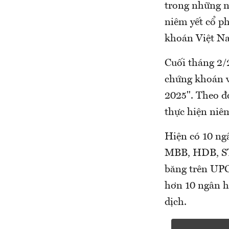
trong những n
niêm yết cổ p
khoán Việt N
Cuối tháng 2/2
chứng khoán v
2025". Theo đ
thực hiện niêm
Hiện có 10 ng
MBB, HDB, ST
băng trên UP
hơn 10 ngân h
dịch.