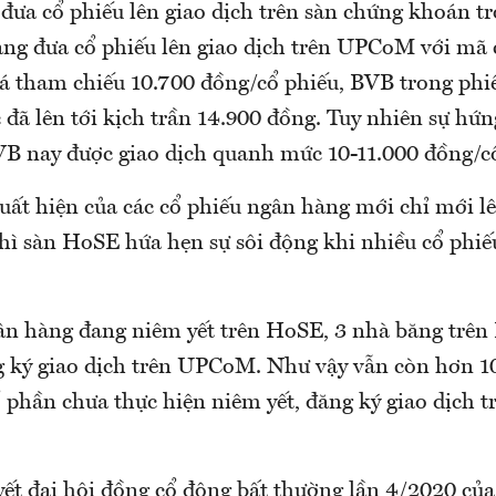
n đưa cổ phiếu lên giao dịch trên sàn chứng khoán 
ng đưa cổ phiếu lên giao dịch trên UPCoM với mã
iá tham chiếu 10.700 đồng/cổ phiếu, BVB trong phi
c đã lên tới kịch trần 14.900 đồng. Tuy nhiên sự hứ
BVB nay được giao dịch quanh mức 10-11.000 đồng/c
uất hiện của các cổ phiếu ngân hàng mới chỉ mới lê
ì sàn HoSE hứa hẹn sự sôi động khi nhiều cổ phiế
ân hàng đang niêm yết trên HoSE, 3 nhà băng trê
 ký giao dịch trên UPCoM. Như vậy vẫn còn hơn 1
phần chưa thực hiện niêm yết, đăng ký giao dịch tr
ết đại hội đồng cổ đông bất thường lần 4/2020 củ