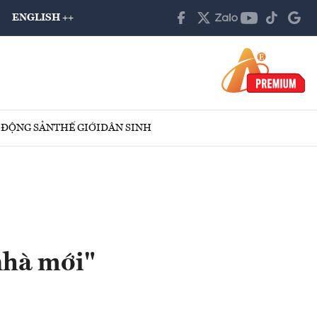
ENGLISH ++
 ĐỘNG SẢN
THẾ GIỚI
DÂN SINH
nhà mới"