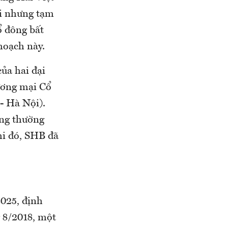
i nhưng tạm
ổ đông bất
 hoạch này.
ủa hai đại
ương mại Cổ
- Hà Nội).
ông thường
hi đó, SHB đã
025, định
 8/2018, một