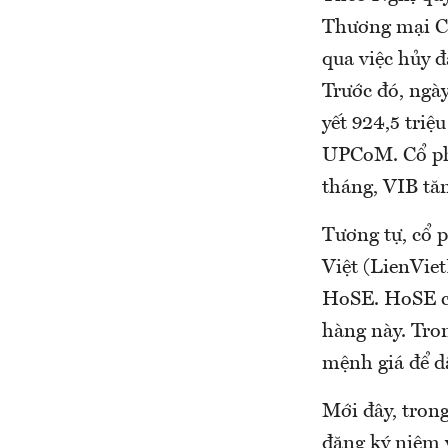
Thương mại Cổ
qua việc hủy 
Trước đó, ngà
yết 924,5 triệ
UPCoM. Cổ phi
tháng, VIB tă
Tương tự, cổ 
Việt (LienVie
HoSE. HoSE ch
hàng này. Tro
mệnh giá để d
Mới đây, tron
đăng ký niêm 