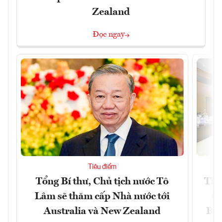
Zealand
Đọc ngay
Tiêu điểm
Tổng Bí thư, Chủ tịch nước Tô
Thố
Lâm sẽ thăm cấp Nhà nước tới
lậ
Australia và New Zealand
Bắc