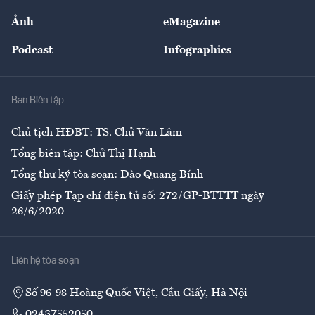
Sự kiện
Nhân lực
Ảnh
eMagazine
Đẹp +
An sinh
Podcast
Infographics
Giải trí
Y tế
Nhà
Ban Biên tập
Ẩm thực
Chủ tịch HĐBT: TS. Chử Văn Lâm
Tổng biên tập: Chử Thị Hạnh
Tổng thư ký tòa soạn: Đào Quang Bính
Giấy phép Tạp chí điện tử số: 272/GP-BTTTT ngày
26/6/2020
Liên hệ tòa soạn
Số 96-98 Hoàng Quốc Việt, Cầu Giấy, Hà Nội
02437552050