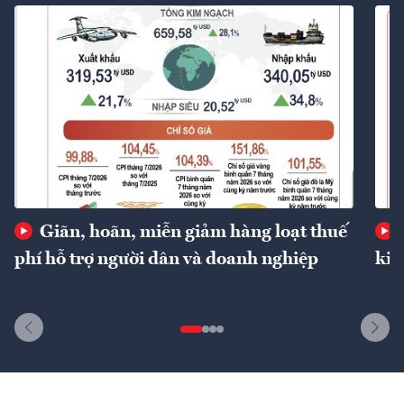
Giãn, hoãn, miễn giảm hàng loạt thuế
phí hỗ trợ người dân và doanh nghiệp
kin