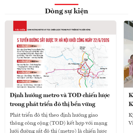
Dòng sự kiện
Định hướng metro và TOD chiến lược
K
trong phát triển đô thị bền vững
K
Phát triển đô thị theo định hướng giao
K
thông công cộng (TOD) kết hợp với mạng
V
lưới đường sắt đô thị (metro) là chiến lược