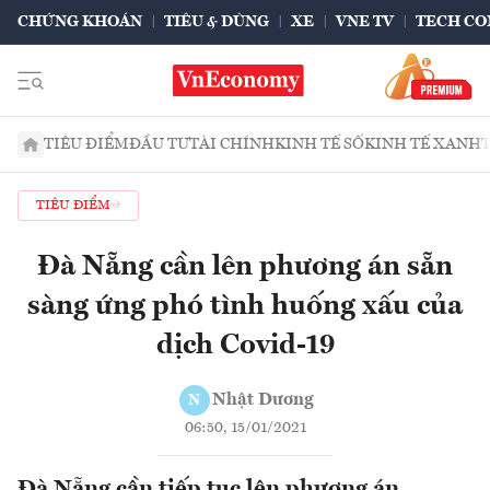
CHỨNG KHOÁN
TIÊU & DÙNG
XE
VNE TV
TECH CO
TIÊU ĐIỂM
ĐẦU TƯ
TÀI CHÍNH
KINH TẾ SỐ
KINH TẾ XANH
TIÊU ĐIỂM
Đà Nẵng cần lên phương án sẵn
sàng ứng phó tình huống xấu của
dịch Covid-19
Nhật Dương
N
06:50, 15/01/2021
Đà Nẵng cần tiếp tục lên phương án,