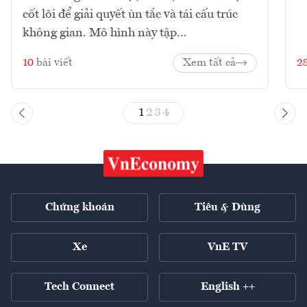
cốt lõi để giải quyết ùn tắc và tái cấu trúc
không gian. Mô hình này tập...
10
bài viết
Xem tất cả
2
1
2
3
4
Chứng khoán
Tiêu & Dùng
Xe
VnE TV
Tech Connect
English ++