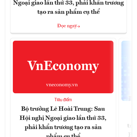
Ngoại giao lần thứ 33, phải khẩn trương
tạo ra sản phẩm cụ thể
Đọc ngay
Tiêu điểm
Bộ trưởng Lê Hoài Trung: Sau
Ph
Hội nghị Ngoại giao lần thứ 33,
trự
phải khẩn trương tạo ra sản
Phi
phẩm cụ thể