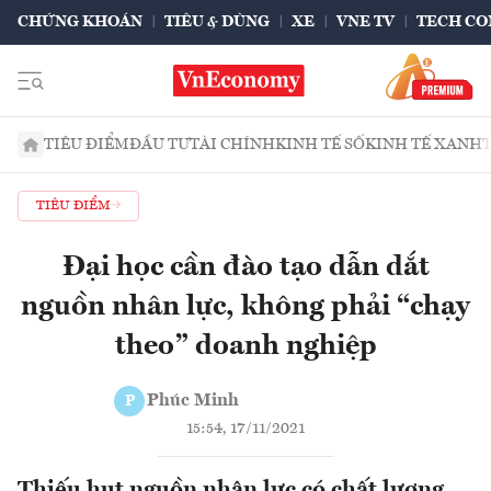
CHỨNG KHOÁN
TIÊU & DÙNG
XE
VNE TV
TECH CO
TIÊU ĐIỂM
ĐẦU TƯ
TÀI CHÍNH
KINH TẾ SỐ
KINH TẾ XANH
TIÊU ĐIỂM
Đại học cần đào tạo dẫn dắt
nguồn nhân lực, không phải “chạy
theo” doanh nghiệp
Phúc Minh
P
15:54, 17/11/2021
Thiếu hụt nguồn nhân lực có chất lượng