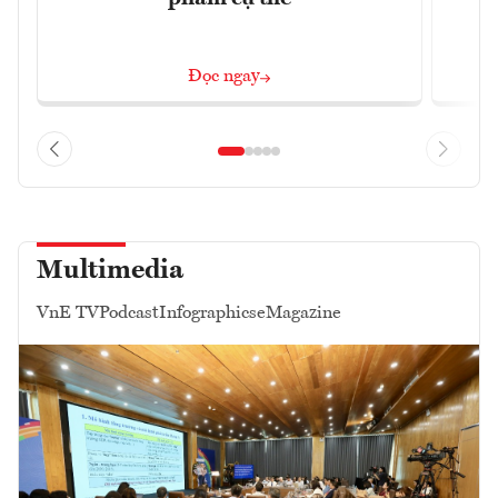
Đ
Đọc ngay
Multimedia
VnE TV
Podcast
Infographics
eMagazine