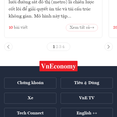
lưới đường sắt đô thị (metro) là chiến lược
cốt lõi để giải quyết ùn tắc và tái cấu trúc
không gian. Mô hình này tập...
10
bài viết
Xem tất cả
2
1
2
3
4
Chứng khoán
Tiêu & Dùng
Xe
VnE TV
Tech Connect
English ++