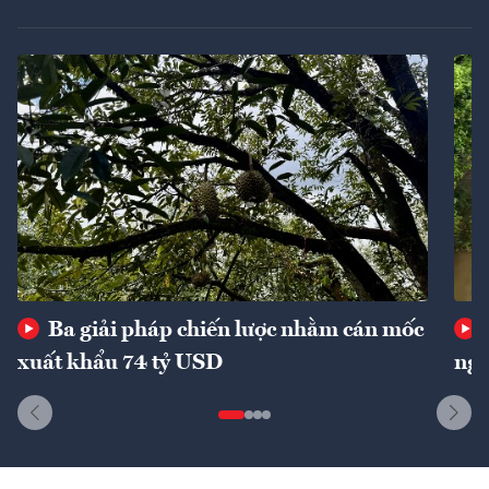
Ba giải pháp chiến lược nhằm cán mốc
xuất khẩu 74 tỷ USD
ngu