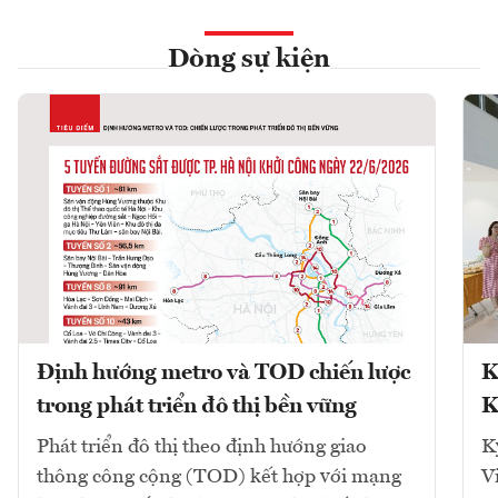
Dòng sự kiện
Định hướng metro và TOD chiến lược
K
trong phát triển đô thị bền vững
K
Phát triển đô thị theo định hướng giao
K
thông công cộng (TOD) kết hợp với mạng
V