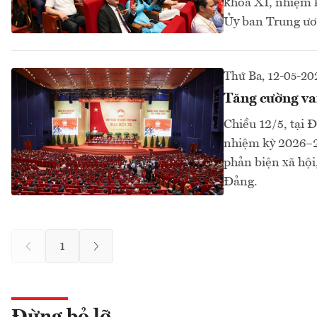
khóa XI, nhiệm k
Ủy ban Trung ươ
Thứ Ba, 12-05-20
Tăng cường vai
Chiều 12/5, tại 
nhiệm kỳ 2026–20
phản biện xã hội
Đảng.
1