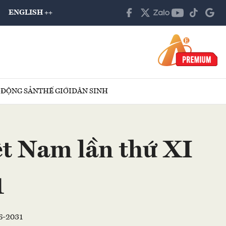
ENGLISH ++
 ĐỘNG SẢN
THẾ GIỚI
DÂN SINH
ệt Nam lần thứ XI
1
6-2031