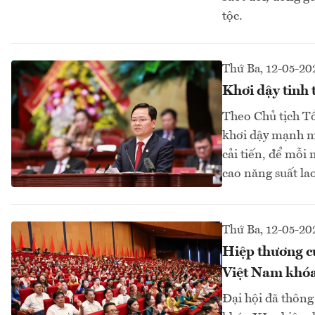
tộc.
Thứ Ba, 12-05-20
Khơi dậy tinh 
Theo Chủ tịch Tổ
khơi dậy mạnh mẽ
cải tiến, để mỗi 
cao năng suất la
Thứ Ba, 12-05-20
Hiệp thương c
Việt Nam khó
Đại hội đã thôn