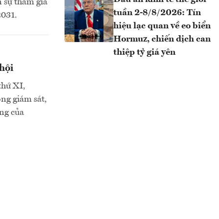
n sự tham gia
tuần 2-8/8/2026: Tín
2031.
hiệu lạc quan về eo biển
Hormuz, chiến dịch can
thiệp tỷ giá yên
hội
thứ XI,
ng giám sát,
ớng của