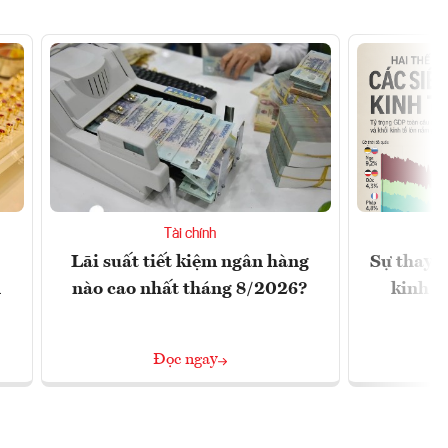
Tài chính
Lãi suất tiết kiệm ngân hàng
Sự thay đ
n
nào cao nhất tháng 8/2026?
kinh t
Đọc ngay