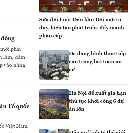
Sửa đổi Luật Dầu khí: Đổi mới tư
duy, kiến tạo phát triển, đẩy mạnh
phân cấp
o động
 mới phải
Đa dạng hình thức tiếp
ám làm, dám
cận trong bài toán an
ếp vào nâng
cư
Hà Nội đề xuất gia hạn
thủ tục khởi công 6 dự
rận Tổ quốc
án lớn
uốc Việt Nam
Dấu ấn kinh tế thế giới