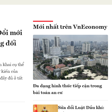
Mới nhất trên VnEconomy
Đổi mới
g đối
n khai cụ thể
 kiến của
đầy đủ ở tất
Đa dạng hình thức tiếp cận trong
bài toán an cư
Sửa đổi Luật Dầu khí: