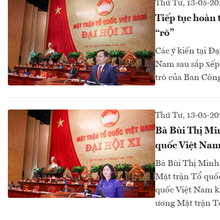
Thứ Tư, 13-05-20
Tiếp tục hoàn 
“rõ”
Các ý kiến tại Đ
Nam sau sắp xếp,
trò của Ban Công
Thứ Tư, 13-05-20
Bà Bùi Thị Mi
quốc Việt Nam
Bà Bùi Thị Minh 
Mặt trận Tổ quố
quốc Việt Nam kh
ương Mặt trận T