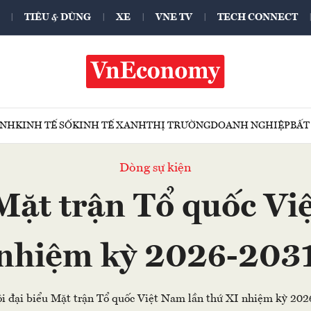
TIÊU & DÙNG
XE
VNE TV
TECH CONNECT
ÍNH
KINH TẾ SỐ
KINH TẾ XANH
THỊ TRƯỜNG
DOANH NGHIỆP
BẤT
Dòng sự kiện
 Mặt trận Tổ quốc Vi
nhiệm kỳ 2026-203
ội đại biểu Mặt trận Tổ quốc Việt Nam lần thứ XI nhiệm kỳ 202