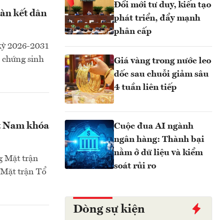
Đổi mới tư duy, kiến tạo
oàn kết dân
phát triển, đẩy mạnh
phân cấp
 kỳ 2026-2031
h chứng sinh
Giá vàng trong nước leo
dốc sau chuỗi giảm sâu
4 tuần liên tiếp
ệt Nam khóa
Cuộc đua AI ngành
ngân hàng: Thành bại
nằm ở dữ liệu và kiểm
g Mặt trận
soát rủi ro
 Mặt trận Tổ
Dòng sự kiện