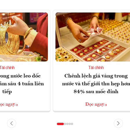
Tài chính
Tài chính
rong nước leo dốc
Chênh lệch giá vàng trong
ảm sâu 4 tuần liên
nước và thế giới thu hẹp hơ
tiếp
84% sau mốc đỉnh
ọc ngay
Đọc ngay