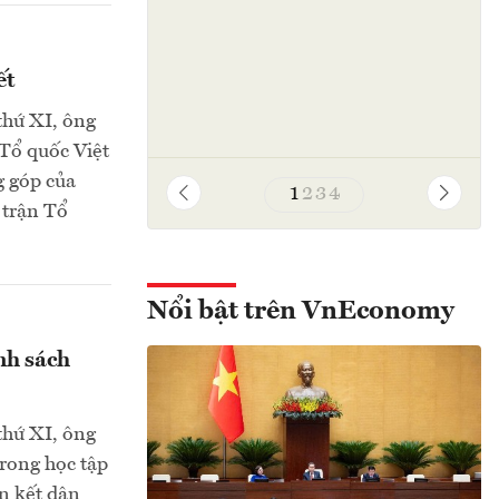
ết
thứ XI, ông
Tổ quốc Việt
g góp của
1
2
3
4
 trận Tổ
Nổi bật trên VnEconomy
nh sách
thứ XI, ông
rong học tập
àn kết dân