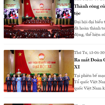
Thành công của
tộc
Đại hội đại biểu
đã hoàn thành to
động, thể hiện s
Thứ Tư, 13-05-20
Ra mắt Đoàn C
XI
Tại phiên bế mạc
Tổ quốc Việt Na
quốc Việt Nam kh