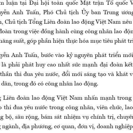
am luận tại Đại hội toàn quốc Mặt trận Tổ quốc 
uyễn Anh Tuấn, Phó Chủ tịch Ủy ban Trung ươn
, Chủ tịch Tổng Liên đoàn lao động Việt Nam nêu b
đoàn trong việc đồng hành cùng công nhân lao độn
năng suất, góp phần hiện thực hóa mục tiêu phát tr
ễn Anh Tuấn, bước vào kỷ nguyên phát triển mới
a là phải phát huy cao nhất sức mạnh đại đoàn kết
 thần thi đua yêu nước, đổi mới sáng tạo và khát 
 dân, trong đó có công nhân lao động.
g Liên đoàn lao động Việt Nam nhấn mạnh trong t
o thi đua yêu nước trong công nhân, viên chức, la
ng bộ, sâu rộng, bám sát nhiệm vụ chính trị, chuy
g ngành, địa phương, cơ quan, đơn vị, doanh nghiệp