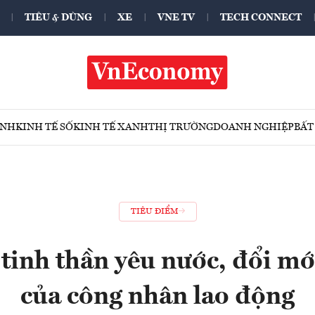
TIÊU & DÙNG
XE
VNE TV
TECH CONNECT
ÍNH
KINH TẾ SỐ
KINH TẾ XANH
THỊ TRƯỜNG
DOANH NGHIỆP
BẤT
TIÊU ĐIỂM
tinh thần yêu nước, đổi mớ
của công nhân lao động