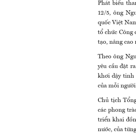
Phát biểu th
12/5, ông Ng
quốc Việt Nam
tổ chức Công 
tạo, nâng cao 
Theo ông Nguy
yêu cầu đặt r
khơi dậy tinh
của mỗi người
Chủ tịch Tổn
các phong trà
triển khai đồ
nước, của từn