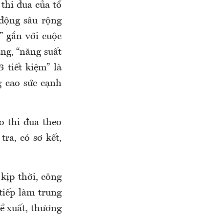
 thi đua của tổ
động sâu rộng
” gắn với cuộc
ảng, “năng suất
3 tiết kiệm” là
g cao sức cạnh
o thi đua theo
tra, có sơ kết,
kịp thời, công
tiếp làm trung
đề xuất, thương