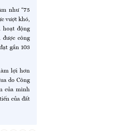
tâm như “75
lực vượt khó,
i hoạt động
n được công
 đạt gần 103
làm lợi hơn
 đua do Công
ậm của mình
iến của đất