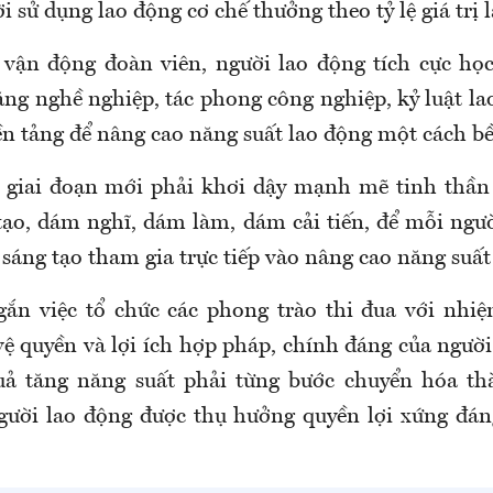
i sử dụng lao động cơ chế thưởng theo tỷ lệ giá trị l
 vận động đoàn viên, người lao động tích cực họ
ăng nghề nghiệp, tác phong công nghiệp, kỷ luật la
nền tảng để nâng cao năng suất lao động một cách b
 giai đoạn mới phải khơi dậy mạnh mẽ tinh thần 
tạo, dám nghĩ, dám làm, dám cải tiến, để mỗi ngườ
sáng tạo tham gia trực tiếp vào nâng cao năng suất
gắn việc tổ chức các phong trào thi đua với nhiệ
vệ quyền và lợi ích hợp pháp, chính đáng của người
ả tăng năng suất phải từng bước chuyển hóa th
người lao động được thụ hưởng quyền lợi xứng đán