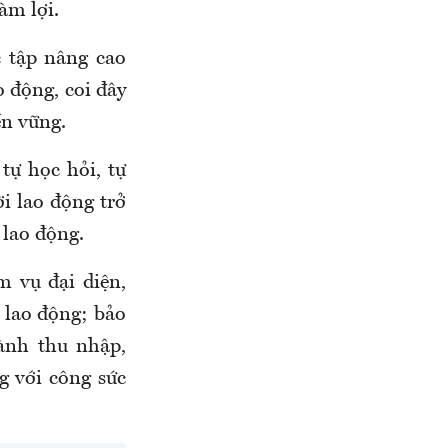
àm lợi.
c tập nâng cao
o động, coi đây
ền vững.
tự học hỏi, tự
i lao động trở
 lao động.
m vụ đại diện,
 lao động; bảo
ành thu nhập,
g với công sức