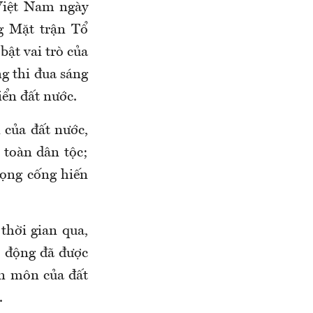
Việt Nam ngày
g Mặt trận Tổ
ật vai trò của
g thi đua sáng
iển đất nước.
 của đất nước,
 toàn dân tộc;
vọng cống hiến
hời gian qua,
o động đã được
ên môn của đất
.