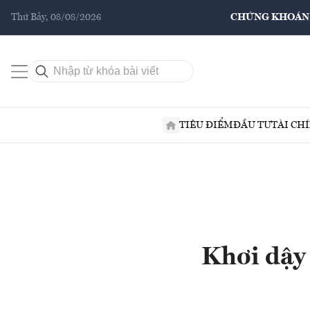
Thứ Bảy, 08/08/2026
CHỨNG KHOÁN
TIÊU ĐIỂM
ĐẦU TƯ
TÀI CH
Khơi dậy 