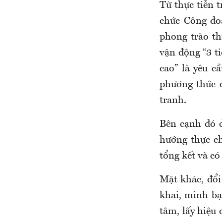
Từ thực tiễn t
chức Công đo
phong trào th
vận động “3 ti
cao” là yêu cầ
phương thức q
tranh.
Bên cạnh đó đ
hướng thực chấ
tổng kết và có
Mặt khác, đổi
khai, minh bạ
tâm, lấy hiệu 