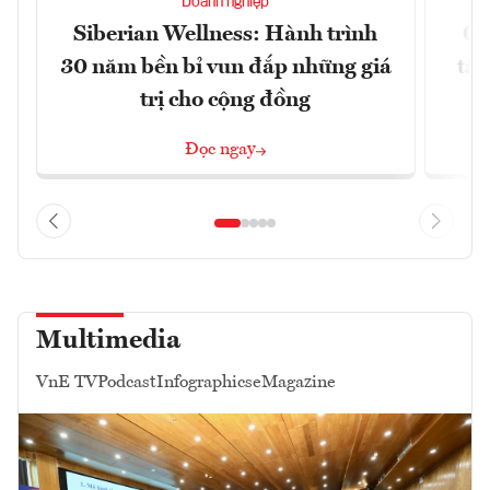
Doanh nghiệp
Siberian Wellness: Hành trình
Gi
30 năm bền bỉ vun đắp những giá
tăn
trị cho cộng đồng
Đọc ngay
Multimedia
VnE TV
Podcast
Infographics
eMagazine