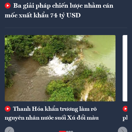
Ba giải pháp chiến lược nhằm cán
mốc xuất khẩu 74 tỷ USD
Thanh Hóa khẩn trương làm rõ
nguyên nhân nước suối Xú đổi màu
phí