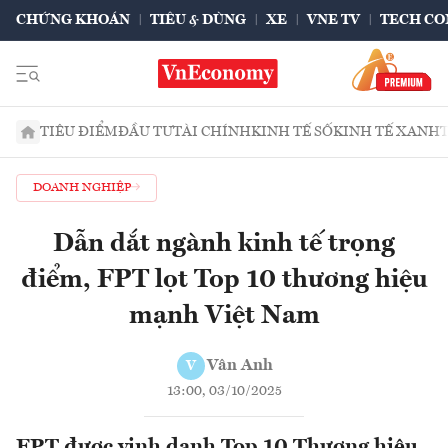
CHỨNG KHOÁN
TIÊU & DÙNG
XE
VNE TV
TECH CO
TIÊU ĐIỂM
ĐẦU TƯ
TÀI CHÍNH
KINH TẾ SỐ
KINH TẾ XANH
DOANH NGHIỆP
Dẫn dắt ngành kinh tế trọng
điểm, FPT lọt Top 10 thương hiệu
mạnh Việt Nam
Vân Anh
V
13:00, 03/10/2025
FPT được vinh danh Top 10 Thương hiệu