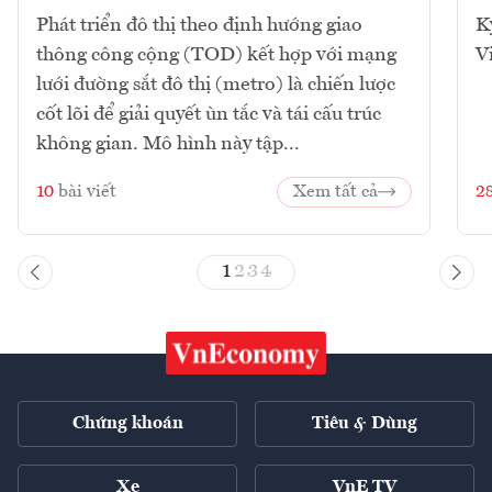
Phát triển đô thị theo định hướng giao
K
thông công cộng (TOD) kết hợp với mạng
V
lưới đường sắt đô thị (metro) là chiến lược
cốt lõi để giải quyết ùn tắc và tái cấu trúc
không gian. Mô hình này tập...
10
bài viết
Xem tất cả
2
1
2
3
4
Chứng khoán
Tiêu & Dùng
Xe
VnE TV