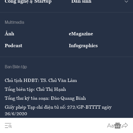
Công nghệ & Startup
Dân sinh
Tư vấn
Nông sản
Doanh nhân
Tư vấn Tiêu & Dùng
Infographics
Hạ tầng
Sức khỏe
Khung pháp lý
Doanh nghiệp
Địa phương
Thị trường
Bảo hiểm
Multimedia
Sự kiện
Nhân lực
Ảnh
eMagazine
Đẹp +
An sinh
Podcast
Infographics
Giải trí
Y tế
Nhà
Ban Biên tập
Ẩm thực
Chủ tịch HĐBT: TS. Chử Văn Lâm
Tổng biên tập: Chử Thị Hạnh
Tổng thư ký tòa soạn: Đào Quang Bính
Giấy phép Tạp chí điện tử số: 272/GP-BTTTT ngày
26/6/2020