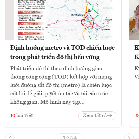
Định hướng metro và TOD chiến lược
K
trong phát triển đô thị bền vững
K
Phát triển đô thị theo định hướng giao
K
thông công cộng (TOD) kết hợp với mạng
V
lưới đường sắt đô thị (metro) là chiến lược
cốt lõi để giải quyết ùn tắc và tái cấu trúc
không gian. Mô hình này tập...
10
bài viết
Xem tất cả
2
1
2
3
4