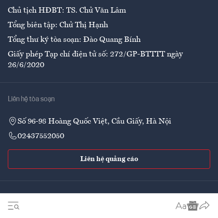
Chủ tịch HĐBT: TS. Chử Văn Lâm
Tổng biên tập: Chử Thị Hạnh
Tổng thư ký tòa soạn: Đào Quang Bính
Giấy phép Tạp chí điện tử số: 272/GP-BTTTT ngày
26/6/2020
Liên hệ tòa soạn
Số 96-98 Hoàng Quốc Việt, Cầu Giấy, Hà Nội
02437552050
Liên hệ quảng cáo
Theo dõi VnEconomy