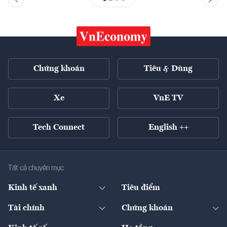
Chứng khoán
Tiêu & Dùng
Xe
VnE TV
Tech Connect
English ++
Tất cả chuyên mục
Kinh tế xanh
Tiêu điểm
Chuyển động xanh
Tài chính
Chứng khoán
Pháp lý
Ngân hàng
Doanh nghiệp niêm yết