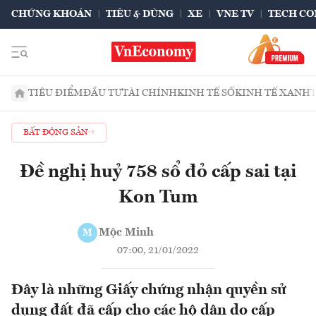
CHỨNG KHOÁN
TIÊU & DÙNG
XE
VNE TV
TECH CO
TIÊU ĐIỂM
ĐẦU TƯ
TÀI CHÍNH
KINH TẾ SỐ
KINH TẾ XANH
BẤT ĐỘNG SẢN
Đề nghị huỷ 758 sổ đỏ cấp sai tại
Kon Tum
Mộc Minh
M
07:00, 21/01/2022
Đây là những Giấy chứng nhận quyền sử
dụng đất đã cấp cho các hộ dân do cấp