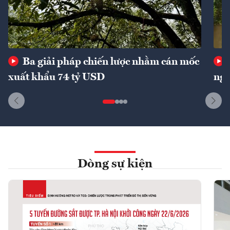
Ba giải pháp chiến lược nhằm cán mốc
xuất khẩu 74 tỷ USD
ngu
Dòng sự kiện