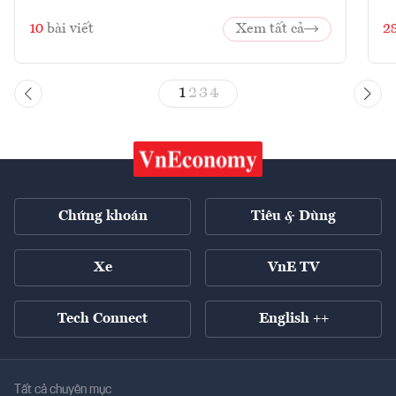
10
bài viết
Xem tất cả
2
1
2
3
4
Chứng khoán
Tiêu & Dùng
Xe
VnE TV
Tech Connect
English ++
Tất cả chuyên mục