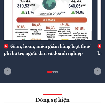
Giãn, hoãn, miễn giảm hàng loạt thuế
phí hỗ trợ người dân và doanh nghiệp
kin
Dòng sự kiện