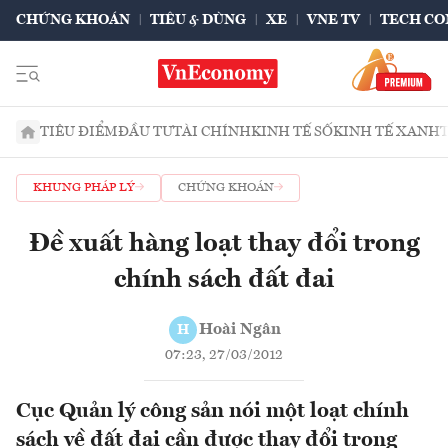
CHỨNG KHOÁN
TIÊU & DÙNG
XE
VNE TV
TECH CO
TIÊU ĐIỂM
ĐẦU TƯ
TÀI CHÍNH
KINH TẾ SỐ
KINH TẾ XANH
KHUNG PHÁP LÝ
CHỨNG KHOÁN
Đề xuất hàng loạt thay đổi trong
chính sách đất đai
Hoài Ngân
H
07:23, 27/03/2012
Cục Quản lý công sản nói một loạt chính
sách về đất đai cần được thay đổi trong