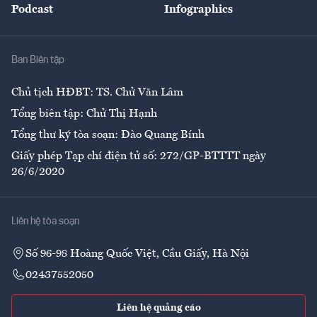
Podcast
Infographics
Giải trí
Y tế
Nhà
Ban Biên tập
Ẩm thực
Chủ tịch HĐBT: TS. Chử Văn Lâm
Tổng biên tập: Chử Thị Hạnh
Tổng thư ký tòa soạn: Đào Quang Bính
Giấy phép Tạp chí điện tử số: 272/GP-BTTTT ngày
26/6/2020
Liên hệ tòa soạn
Số 96-98 Hoàng Quốc Việt, Cầu Giấy, Hà Nội
02437552050
Liên hệ quảng cáo