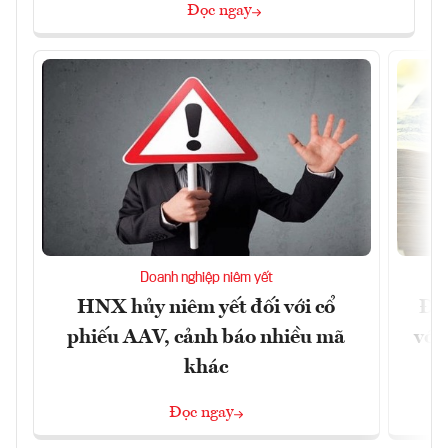
Đọc ngay
Doanh nghiệp niêm yết
HNX hủy niêm yết đối với cổ
Đề 
phiếu AAV, cảnh báo nhiều mã
với
khác
Đọc ngay