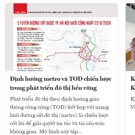
Định hướng metro và TOD chiến lược
K
trong phát triển đô thị bền vững
K
Phát triển đô thị theo định hướng giao
K
thông công cộng (TOD) kết hợp với mạng
V
lưới đường sắt đô thị (metro) là chiến lược
cốt lõi để giải quyết ùn tắc và tái cấu trúc
không gian. Mô hình này tập...