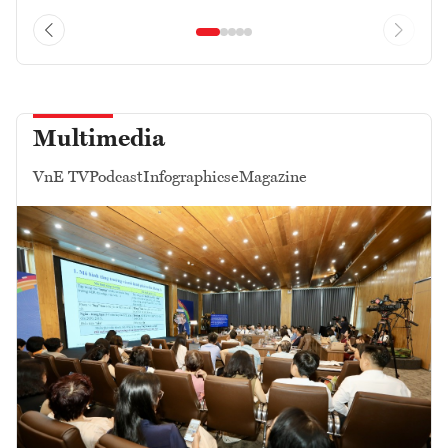
Multimedia
VnE TV
Podcast
Infographics
eMagazine