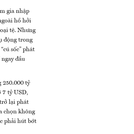
am gia nhập
ngoài hồ hởi
oại tệ. Nhưng
hụ động trong
“cú sốc” phát
ề ngay đầu
 250.000 tỷ
ỡ 7 tỷ USD,
rở lại phát
ựa chọn không
ộc phải hút bớt