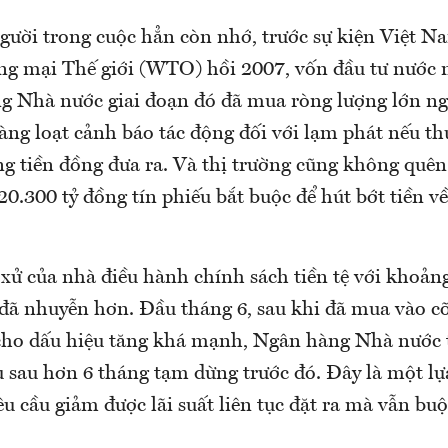
gười trong cuộc hẳn còn nhớ, trước sự kiện Việt N
g mại Thế giới (WTO) hồi 2007, vốn đầu tư nước 
g Nhà nước giai đoạn đó đã mua ròng lượng lớn ng
àng loạt cảnh báo tác động đối với lạm phát nếu t
g tiền đồng đưa ra. Và thị trường cũng không quên 
0.300 tỷ đồng tín phiếu bắt buộc để hút bớt tiền v
xử của nhà điều hành chính sách tiền tệ với khoảng
 đã nhuyễn hơn. Đầu tháng 6, sau khi đã mua vào c
cho dấu hiệu tăng khá mạnh, Ngân hàng Nhà nước t
u sau hơn 6 tháng tạm dừng trước đó. Đây là một l
yêu cầu giảm được lãi suất liên tục đặt ra mà vẫn bu