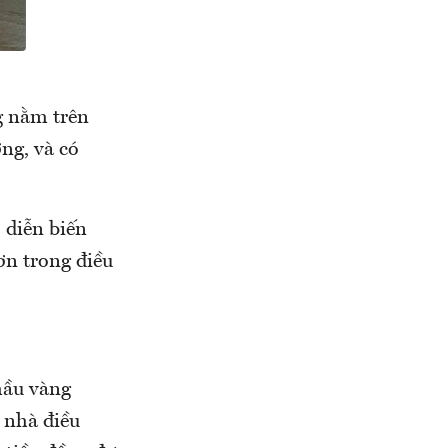
g nằm trên
ờng, và có
 diễn biến
ơn trong điều
hầu vàng
, nhà điều