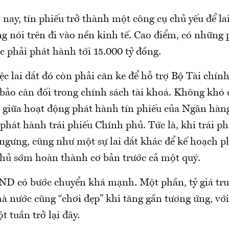
 nay, tín phiếu trở thành một công cụ chủ yếu để l
ng nói trên đi vào nền kinh tế. Cao điểm, có những
 phải phát hành tới 15.000 tỷ đồng.
ệc lai dắt đó còn phải căn ke để hỗ trợ Bộ Tài chín
bảo cân đối trong chính sách tài khoá. Không khó 
c” giữa hoạt động phát hành tín phiếu của Ngân hà
phát hành trái phiếu Chính phủ. Tức là, khi trái p
ngưng, cũng như một sự lai dắt khác để kế hoạch p
hủ sớm hoàn thành cơ bản trước cả một quý.
D có bước chuyển khá mạnh. Một phần, tỷ giá tr
 nước cũng “chơi đẹp” khi tăng gần tương ứng, vớ
 tuần trở lại đây.