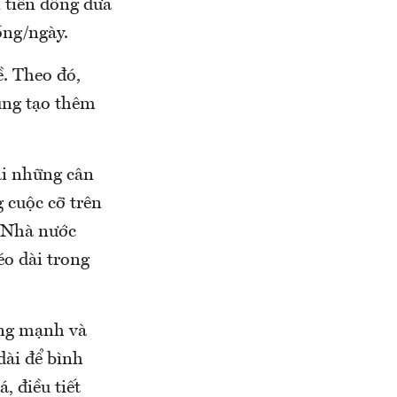
 tiền đồng đưa
ồng/ngày.
ề. Theo đó,
ũng tạo thêm
ài những cân
g cuộc cỡ trên
g Nhà nước
éo dài trong
ộng mạnh và
dài để bình
, điều tiết