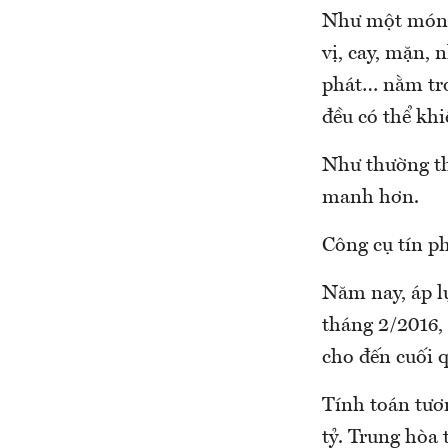
Như một món n
vị, cay, mặn, 
phát… nằm tro
đều có thể kh
Như thường th
manh hơn.
Công cụ tín p
Năm nay, áp lự
tháng 2/2016,
cho đến cuối 
Tính toán tươn
tỷ. Trung hòa 