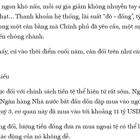
gon khó nấu, mỗi sự gia giảm không nhuyễn tay đ
nhạt… Thanh khoản hệ thống, lãi suất “đô - đồng”, tỷ
ng một cân bằng mà Chính phủ đã yêu cầu, một sự
iến chòng chành.
ấy, cứ vào thời điểm cuối năm, cân đối trên như 
hiếu
c đối với chính sách tiền tệ thể hiện từ rất sớm. N
 Ngân hàng Nhà nước bắt đầu dồn dập mua vào ngoạ
quý 3, cơ quan này đã mua vào tới khoảng 11 tỷ USD
g đối, lượng tiền đồng đưa ra mua ngoại tệ có thể 
tác động của nó không dễ.