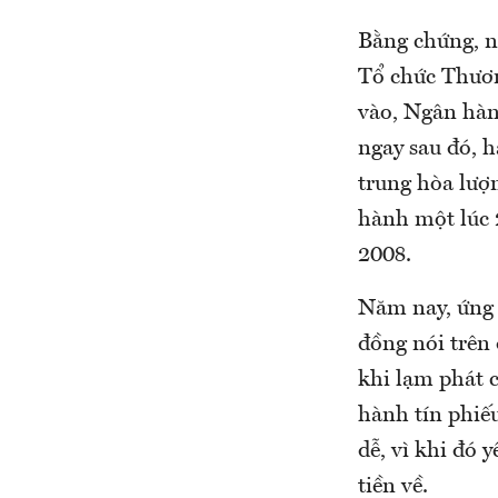
Bằng chứng, n
Tổ chức Thươn
vào, Ngân hàn
ngay sau đó, h
trung hòa lượn
hành một lúc 2
2008.
Năm nay, ứng 
đồng nói trên
khi lạm phát 
hành tín phiế
dễ, vì khi đó 
tiền về.