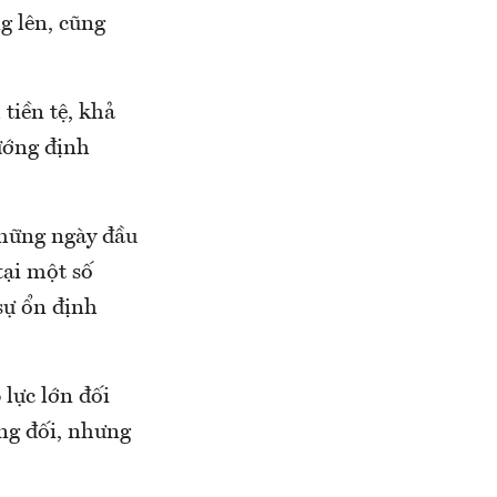
g lên, cũng
tiền tệ, khả
ướng định
hững ngày đầu
tại một số
sự ổn định
lực lớn đối
ng đối, nhưng