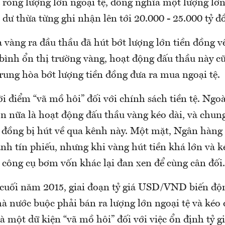
ròng lượng lớn ngoại tệ, đồng nghĩa một lượng lớn
dư thừa từng ghi nhận lên tới 20.000 - 25.000 tỷ đ
 vàng ra đầu thầu đã hút bớt lượng lớn tiền đồng v
 bình ổn thị trường vàng, hoạt động đấu thầu này c
 trung hòa bớt lượng tiền đồng đưa ra mua ngoại tệ.
i điểm “vã mồ hôi” đối với chính sách tiền tệ. Ngo
ơn nữa là hoạt động đấu thầu vàng kéo dài, và chun
ỷ đồng bị hút về qua kênh này. Một mặt, Ngân hàn
h tín phiếu, nhưng khi vàng hút tiền khá lớn và k
 công cụ bơm vốn khác lại đan xen để cùng cân đối.
cuối năm 2015, giai đoạn tỷ giá USD/VND biến đ
 nước buộc phải bán ra lượng lớn ngoại tệ và kéo 
à một dữ kiện “vã mồ hôi” đối với việc ổn định tỷ giá