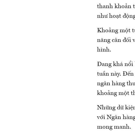
thanh khoản ti
như hoạt động
Khoảng một tuầ
năng cân đối 
hình.
Đang khá nổi
tuần này. Đến
ngân hàng thư
khoảng một th
Những dữ kiện
với Ngân hàng
mong manh.