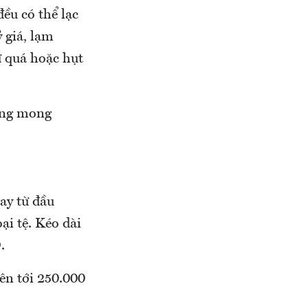
ều có thể lạc
 giá, lạm
 quá hoặc hụt
càng mong
gay từ đầu
i tệ. Kéo dài
.
lên tới 250.000