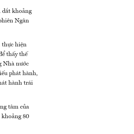
ai dắt khoảng
 phiên Ngân
h thực hiện
để thấy thế
ng Nhà nước
hiếu phát hành,
hát hành trái
ung tâm của
i khoảng 80