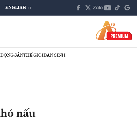
ENGLISH ++
 ĐỘNG SẢN
THẾ GIỚI
DÂN SINH
khó nấu