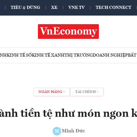
TIÊU & DÙNG
XE
VNE TV
TECH CONNECT
ÍNH
KINH TẾ SỐ
KINH TẾ XANH
THỊ TRƯỜNG
DOANH NGHIỆP
BẤT
NGÂN HÀNG
TÀI CHÍNH
ành tiền tệ như món ngon 
Minh Đức
M