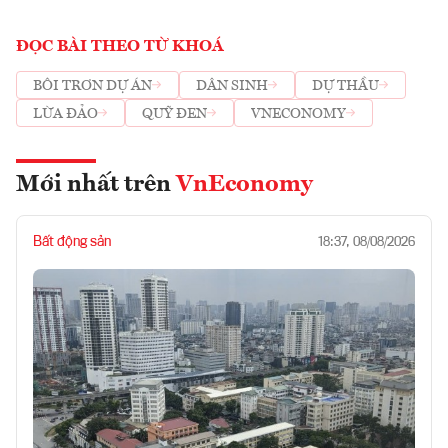
ĐỌC BÀI THEO TỪ KHOÁ
BÔI TRƠN DỰ ÁN
DÂN SINH
DỰ THẦU
LỪA ĐẢO
QUỸ ĐEN
VNECONOMY
Mới nhất trên
VnEconomy
Bất động sản
18:37, 08/08/2026