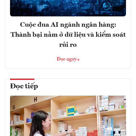
Cuộc đua AI ngành ngân hàng:
Thành bại nằm ở dữ liệu và kiểm soát
rủi ro
Đọc ngay
Đọc tiếp