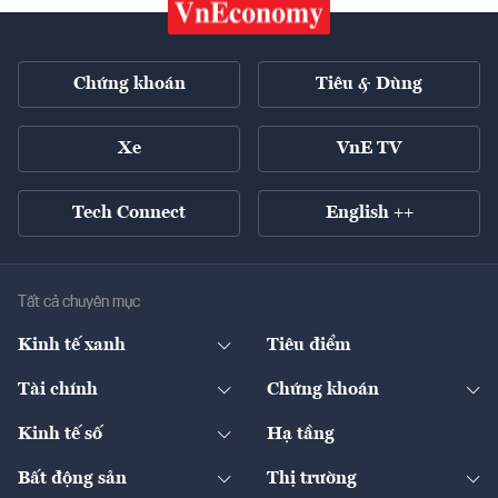
Chứng khoán
Tiêu & Dùng
Xe
VnE TV
Tech Connect
English ++
Tất cả chuyên mục
Kinh tế xanh
Tiêu điểm
Chuyển động xanh
Tài chính
Chứng khoán
Pháp lý
Ngân hàng
Doanh nghiệp niêm yết
Kinh tế số
Hạ tầng
Thương hiệu xanh
Thị trường vốn
Thị trường
Sản phẩm - Thị trường
Bất động sản
Thị trường
Diễn đàn
Thuế
Đầu tư