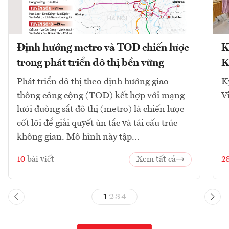
Định hướng metro và TOD chiến lược
K
trong phát triển đô thị bền vững
K
Phát triển đô thị theo định hướng giao
K
thông công cộng (TOD) kết hợp với mạng
V
lưới đường sắt đô thị (metro) là chiến lược
cốt lõi để giải quyết ùn tắc và tái cấu trúc
không gian. Mô hình này tập...
10
bài viết
Xem tất cả
2
1
2
3
4