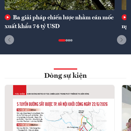
Ba giải pháp chiến lược nhằm cán mốc
xuất khẩu 74 tỷ USD
ngu
Dòng sự kiện