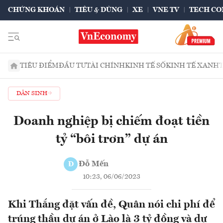
CHỨNG KHOÁN
TIÊU & DÙNG
XE
VNE TV
TECH CO
TIÊU ĐIỂM
ĐẦU TƯ
TÀI CHÍNH
KINH TẾ SỐ
KINH TẾ XANH
DÂN SINH
Doanh nghiệp bị chiếm đoạt tiền
tỷ “bôi trơn” dự án
Đỗ Mến
Đ
10:23, 06/06/2023
Khi Thắng đặt vấn đề, Quân nói chi phí để
trúng thầu dự án ở Lào là 3 tỷ đồng và dự