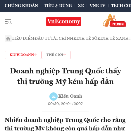
CHỨNG KHOÁN
TIÊU & DÙNG
XE
VNE TV
TECH CO
TIÊU ĐIỂM
ĐẦU TƯ
TÀI CHÍNH
KINH TẾ SỐ
KINH TẾ XANH
KINH DOANH
THẾ GIỚI
Doanh nghiệp Trung Quốc thấy
thị trường Mỹ kém hấp dẫn
Kiều Oanh
K
00:30, 20/04/2007
Nhiều doanh nghiệp Trung Quốc cho rằng
thị trường Mỹ không còn quá hấp dẫn như