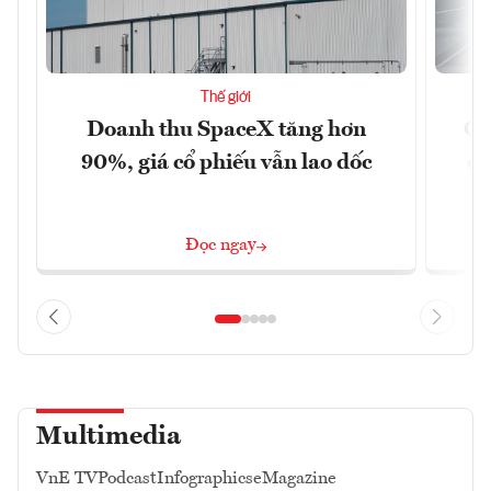
Thế giới
Doanh thu SpaceX tăng hơn
Cá
90%, giá cổ phiếu vẫn lao dốc
đậ
Đọc ngay
Multimedia
VnE TV
Podcast
Infographics
eMagazine