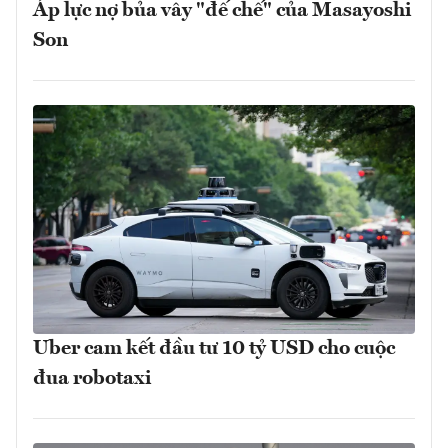
Áp lực nợ bủa vây "đế chế" của Masayoshi
Son
Uber cam kết đầu tư 10 tỷ USD cho cuộc
đua robotaxi