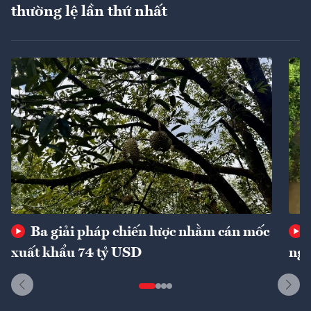
thường lệ lần thứ nhất
Ba giải pháp chiến lược nhằm cán mốc
xuất khẩu 74 tỷ USD
ngu