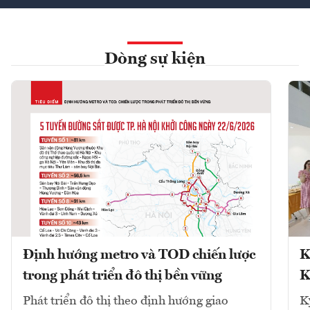
Dòng sự kiện
Định hướng metro và TOD chiến lược
K
trong phát triển đô thị bền vững
K
Phát triển đô thị theo định hướng giao
K