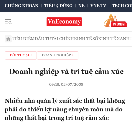
CHỨNG KHOÁN
TIÊU & DÙNG
XE
VNE TV
TECH CO
TIÊU ĐIỂM
ĐẦU TƯ
TÀI CHÍNH
KINH TẾ SỐ
KINH TẾ XANH
ĐỐI THOẠI
DOANH NGHIỆP
Doanh nghiệp và trí tuệ cảm xúc
09:16, 02/07/2008
Nhiều nhà quản lý xuất sắc thất bại không
phải do thiếu kỹ năng chuyên môn mà do
những thất bại trong trí tuệ cảm xúc