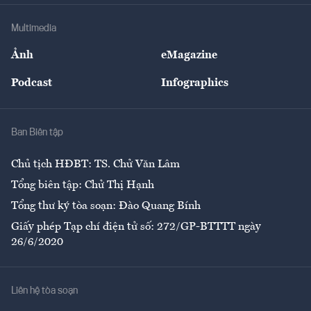
Doanh nghiệp
Địa phương
Thị trường
Bảo hiểm
Multimedia
Sự kiện
Nhân lực
Ảnh
eMagazine
Đẹp +
An sinh
Podcast
Infographics
Giải trí
Y tế
Nhà
Ban Biên tập
Ẩm thực
Chủ tịch HĐBT: TS. Chử Văn Lâm
Tổng biên tập: Chử Thị Hạnh
Tổng thư ký tòa soạn: Đào Quang Bính
Giấy phép Tạp chí điện tử số: 272/GP-BTTTT ngày
26/6/2020
Liên hệ tòa soạn