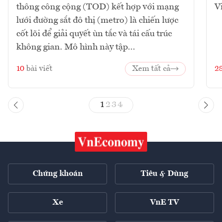
thông công cộng (TOD) kết hợp với mạng
V
lưới đường sắt đô thị (metro) là chiến lược
cốt lõi để giải quyết ùn tắc và tái cấu trúc
không gian. Mô hình này tập...
10
bài viết
Xem tất cả
2
1
2
3
4
Chứng khoán
Tiêu & Dùng
Xe
VnE TV