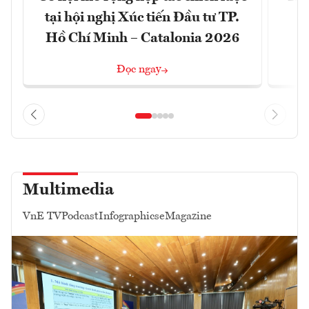
tại hội nghị Xúc tiến Đầu tư TP.
đó
Hồ Chí Minh – Catalonia 2026
Đọc ngay
Multimedia
VnE TV
Podcast
Infographics
eMagazine