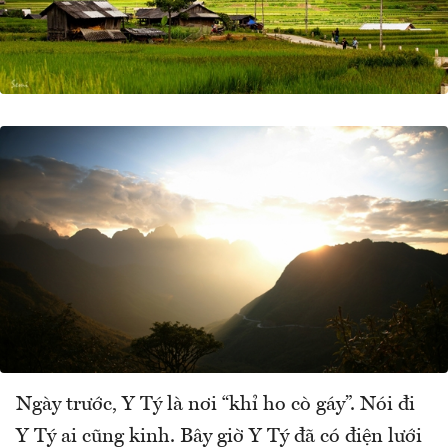
Ngày trước, Y Tý là nơi “khỉ ho cò gáy”. Nói đi
Y Tý ai cũng kinh. Bây giờ Y Tý đã có điện lưới