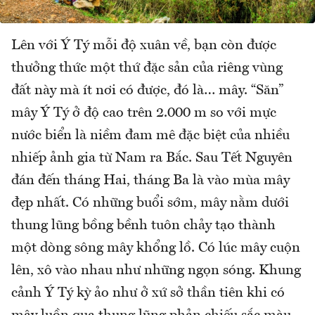
Lên với Ý Tý mỗi độ xuân về, bạn còn được
thưởng thức một thứ đặc sản của riêng vùng
đất này mà ít nơi có được, đó là… mây. “Săn”
mây Ý Tý ở độ cao trên 2.000 m so với mực
nước biển là niềm đam mê đặc biệt của nhiều
nhiếp ảnh gia từ Nam ra Bắc. Sau Tết Nguyên
đán đến tháng Hai, tháng Ba là vào mùa mây
đẹp nhất. Có những buổi sớm, mây nằm dưới
thung lũng bồng bềnh tuôn chảy tạo thành
một dòng sông mây khổng lồ. Có lúc mây cuộn
lên, xô vào nhau như những ngọn sóng. Khung
cảnh Ý Tý kỳ ảo như ở xứ sở thần tiên khi có