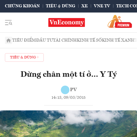
CHỨNG KHOÁN
TIÊU & DÙNG
XE
VNE TV
TECH CO
TIÊU ĐIỂM
ĐẦU TƯ
TÀI CHÍNH
KINH TẾ SỐ
KINH TẾ XANH
TIÊU & DÙNG
Dừng chân một tí ở… Y Tý
PV
14:13, 09/03/2015