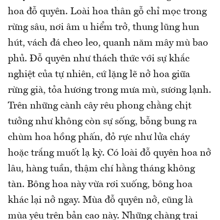
hoa đỗ quyên. Loài hoa thân gỗ chỉ mọc trong
rừng sâu, nơi âm u hiểm trở, thung lũng hun
hút, vách đá cheo leo, quanh năm mây mù bao
phủ. Đỗ quyên như thách thức với sự khắc
nghiệt của tự nhiên, cứ lặng lẽ nở hoa giữa
rừng già, tỏa hương trong mưa mù, sương lạnh.
Trên những cành cây rêu phong chằng chịt
tưởng như không còn sự sống, bỗng bung ra
chùm hoa hồng phấn, đỏ rực như lửa cháy
hoặc trắng muốt lạ kỳ. Có loài đỗ quyên hoa nở
lâu, hàng tuần, thậm chí hằng tháng không
tàn. Bông hoa này vừa rơi xuống, bông hoa
khác lại nở ngay. Mùa đỗ quyên nở, cũng là
mùa yêu trên bản cao này. Những chàng trai