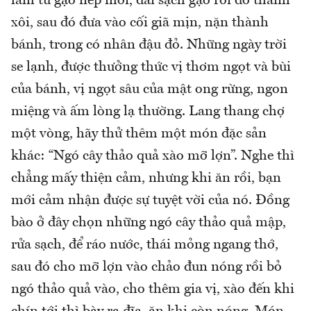
làm từ gạo nếp mới, đãi sạch gạo rồi đồ thành
xôi, sau đó đưa vào cối giã mịn, nặn thành
bánh, trong có nhân đậu đỏ. Những ngày trời
se lạnh, được thưởng thức vị thơm ngọt và bùi
của bánh, vị ngọt sâu của mật ong rừng, ngon
miệng và ấm lòng lạ thường. Lang thang chợ
một vòng, hãy thử thêm một món đặc sản
khác: “Ngó cây thảo quả xào mỡ lợn”. Nghe thì
chẳng mấy thiện cảm, nhưng khi ăn rồi, bạn
mới cảm nhận được sự tuyệt vời của nó. Đồng
bào ở đây chọn những ngó cây thảo quả mập,
rửa sạch, để ráo nước, thái mỏng ngang thớ,
sau đó cho mỡ lợn vào chảo đun nóng rồi bỏ
ngó thảo quả vào, cho thêm gia vị, xào đến khi