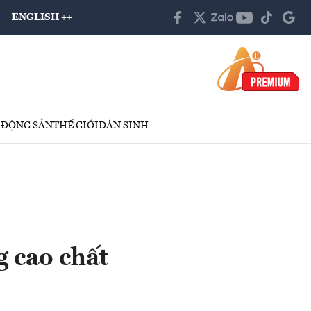
ENGLISH ++
 ĐỘNG SẢN
THẾ GIỚI
DÂN SINH
 cao chất