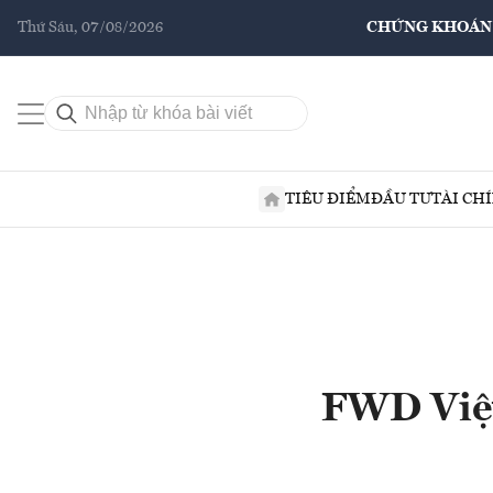
Thứ Sáu, 07/08/2026
CHỨNG KHOÁN
TIÊU ĐIỂM
ĐẦU TƯ
TÀI CH
FWD Việt