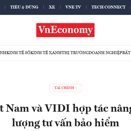
TIÊU & DÙNG
XE
VNE TV
TECH CONNECT
ÍNH
KINH TẾ SỐ
KINH TẾ XANH
THỊ TRƯỜNG
DOANH NGHIỆP
BẤT
TÀI CHÍNH
 Nam và VIDI hợp tác nâng
lượng tư vấn bảo hiểm