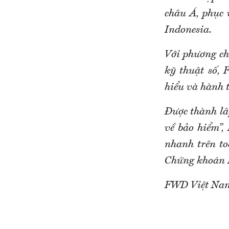
châu Á, phục
Indonesia.
Với phương ch
kỹ thuật số,
hiểu và hành 
Được thành 
về bảo hiểm”, F
nhanh trên toà
Chứng khoán H
FWD Việt Nam