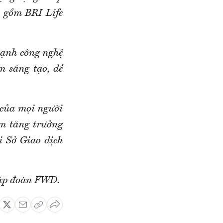
o gồm BRI Life
mạnh công nghệ
 sáng tạo, dễ
 của mọi người
ểm tăng trưởng
i Sở Giao dịch
Tập đoàn FWD.