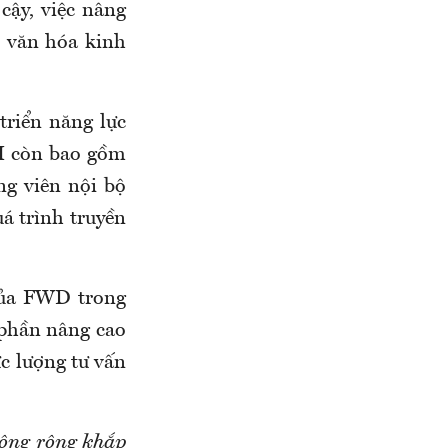
cậy, việc nâng
h văn hóa kinh
triển năng lực
DI còn bao gồm
ng viên nội bộ
á trình truyền
của FWD trong
 phần nâng cao
c lượng tư vấn
động rộng khắp