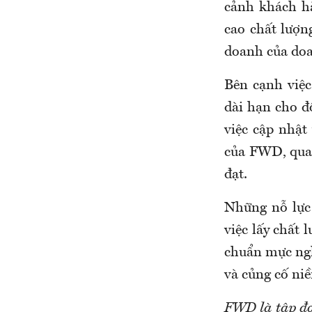
cảnh khách hà
cao chất lượn
doanh của doa
Bên cạnh việc
dài hạn cho đ
việc cập nhật
của FWD, qua 
đạt.
Những nỗ lực
việc lấy chất
chuẩn mực ngh
và củng cố niề
FWD là tập đo