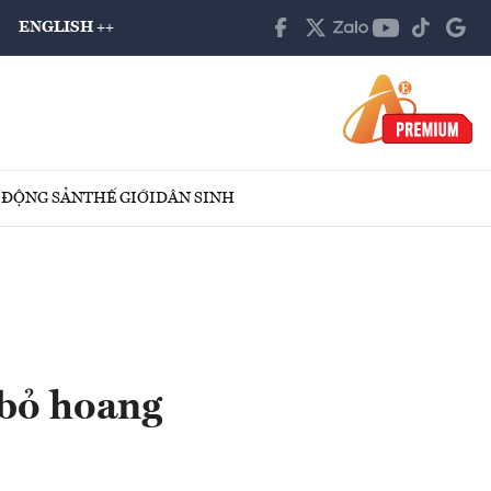
ENGLISH ++
 ĐỘNG SẢN
THẾ GIỚI
DÂN SINH
 bỏ hoang