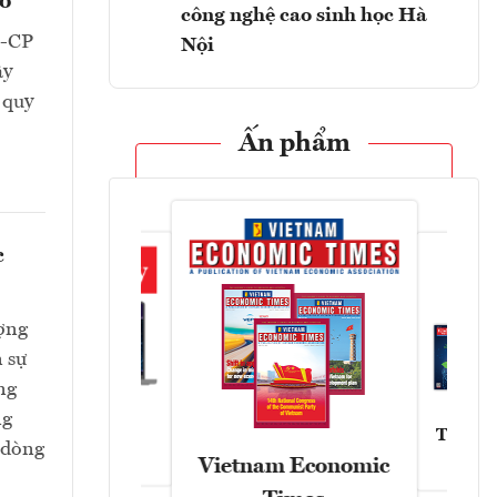
eo
công nghệ cao sinh học Hà
Đ-CP
Nội
ây
 quy
Ấn phẩm
c
ượng
n sự
ng
ng
Tạp chí
Askonomy
 dòng
Vietnam Economic