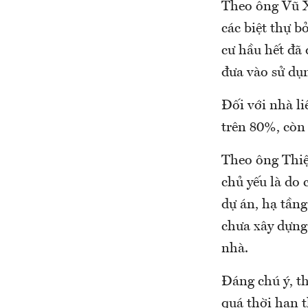
Theo ông Vũ X
các biệt thự b
cư hầu hết đã
đưa vào sử dụ
Đối với nhà li
trên 80%, còn
Theo ông Thiệ
chủ yếu là do 
dự án, hạ tầng
chưa xây dựng
nhà.
Đáng chú ý, th
quá thời hạn t