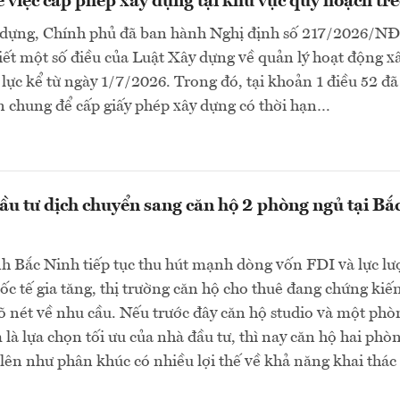
ề việc cấp phép xây dựng tại khu vực quy hoạch tr
dựng, Chính phủ đã ban hành Nghị định số 217/2026/N
tiết một số điều của Luật Xây dựng về quản lý hoạt động x
 lực kể từ ngày 1/7/2026. Trong đó, tại khoản 1 điều 52 đã
n chung để cấp giấy phép xây dựng có thời hạn…
ầu tư dịch chuyển sang căn hộ 2 phòng ngủ tại Bắ
h Bắc Ninh tiếp tục thu hút mạnh dòng vốn FDI và lực l
ốc tế gia tăng, thị trường căn hộ cho thuê đang chứng kiế
õ nét về nhu cầu. Nếu trước đây căn hộ studio và một phò
là lựa chọn tối ưu của nhà đầu tư, thì nay căn hộ hai phò
lên như phân khúc có nhiều lợi thế về khả năng khai thác