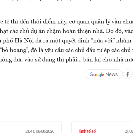
c tế thì đến thời điểm này, cơ quan quản lý vẫn chư
phạt các chủ dự án chậm hoàn thiện nhà. Do đó, và
h phố Hà Nội đã ra một quyết định “nửa vời” nhằm g
 “bỏ hoang”, đó là yêu cầu các chủ đầu tư ép các chủ
hông đưa vào sử dụng thì phải... bán lại cho nhà nư
Kinh tế số
21:41, 06/08/2026
21:0