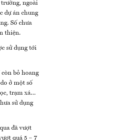
 trường, ngoài
ác dự án chung
ụng. Số chưa
n thiện.
ợc sử dụng tới
ề còn bỏ hoang
 do ở một số
học, trạm xá…
chưa sử dụng
 qua đã vượt
vượt quá 5 – 7