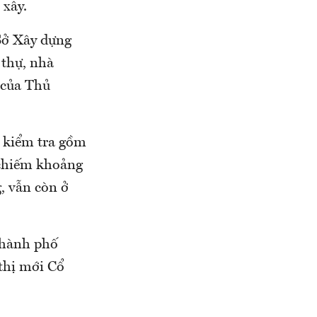
 xây.
Sở Xây dựng
 thự, nhà
 của Thủ
c kiểm tra gồm
(chiếm khoảng
, vẫn còn ở
 thành phố
thị mới Cổ