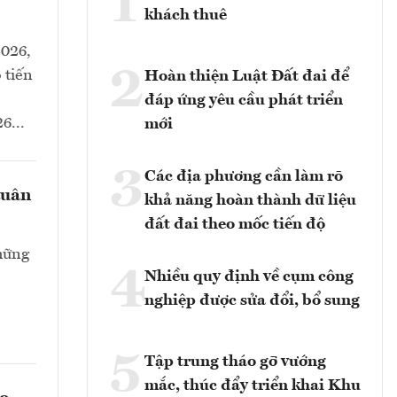
1
khách thuê
2026,
2
 tiến
Hoàn thiện Luật Đất đai để
đáp ứng yêu cầu phát triển
6...
mới
3
Các địa phương cần làm rõ
tuân
khả năng hoàn thành dữ liệu
đất đai theo mốc tiến độ
hững
4
Nhiều quy định về cụm công
nghiệp được sửa đổi, bổ sung
5
Tập trung tháo gỡ vướng
mắc, thúc đẩy triển khai Khu