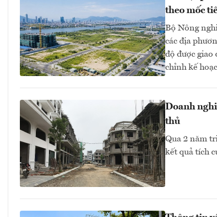
theo mốc ti
Bộ Nông nghi
các địa phươn
độ được giao
chỉnh kế hoạc
Doanh nghiệ
thủ
Qua 2 năm tr
kết quả tích 