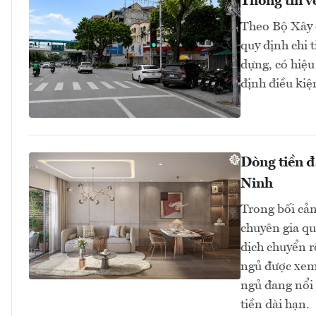
Thông tin v
Theo Bộ Xây 
quy định chi 
dựng, có hiệu
định điều kiệ
Dòng tiền đ
Ninh
Trong bối cản
chuyên gia qu
dịch chuyển r
ngủ được xem 
ngủ đang nổi 
tiền dài hạn.