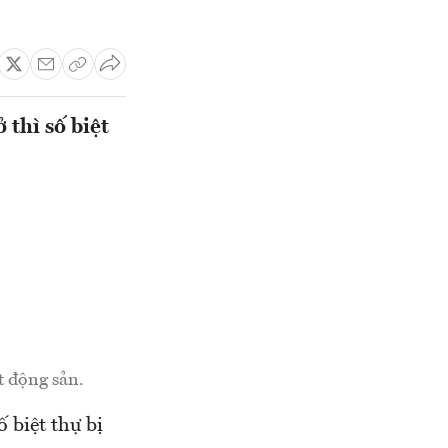
thì số biệt
t động sản.
 biệt thự bị