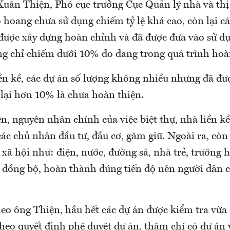
uân Thiện, Phó cục trưởng Cục Quản lý nhà và thị
ỏ hoang chưa sử dụng chiếm tỷ lệ khá cao, còn lại c
 được xây dựng hoàn chỉnh và đã được đưa vào sử d
ng chỉ chiếm dưới 10% do đang trong quá trình hoà
ền kề, các dự án số lượng không nhiều nhưng đã đư
 lại hơn 10% là chưa hoàn thiện.
n, nguyên nhân chính của việc biệt thự, nhà liền k
các chủ nhân đầu tư, đầu cơ, găm giữ. Ngoài ra, còn
 xã hội như: điện, nước, đường sá, nhà trẻ, trường 
 đồng bộ, hoàn thành đúng tiến độ nên người dân 
eo ông Thiện, hầu hết các dự án được kiểm tra vừa
heo quyết định phê duyệt dự án, thậm chí có dự án 