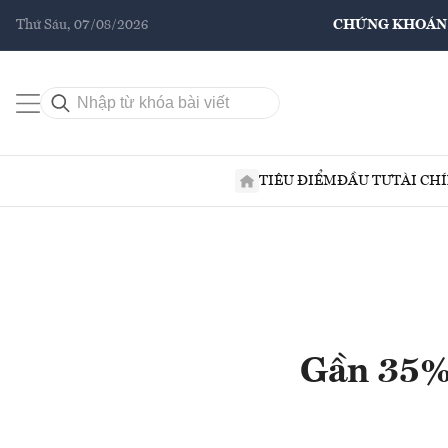
Thứ Sáu, 07/08/2026
CHỨNG KHOÁN
TIÊU ĐIỂM
ĐẦU TƯ
TÀI CH
Gần 35% 