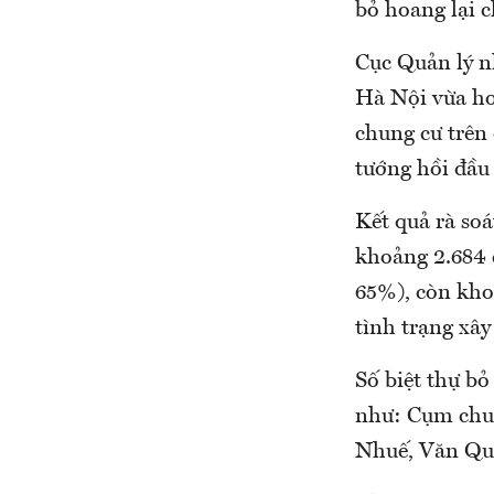
bỏ hoang lại c
Cục Quản lý n
Hà Nội vừa hoà
chung cư trên 
tướng hồi đầu
Kết quả rà soá
khoảng 2.684 
65%), còn kho
tình trạng xây
Số biệt thự bỏ
như: Cụm chun
Nhuế, Văn Quá