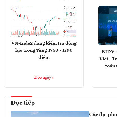
VN-Index đang kiểm tra động
lực trong vùng 1750 - 1790
BIDV t
điểm
Việt - T
toán 
Đọc ngay
Đọc tiếp
Các địa phư