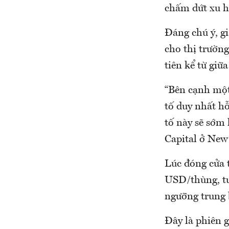
chấm dứt xu hư
Đáng chú ý, gi
cho thị trườn
tiên kể từ giữ
“Bên cạnh một 
tố duy nhất hỗ
tố này sẽ sớm
Capital ở New
Lúc đóng cửa 
USD/thùng, t
ngưỡng trung 
Đây là phiên 