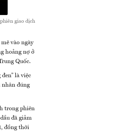
phiên giao dịch
h mẽ vào ngày
ủng hoảng nợ ở
 Trung Quốc.
 đen” là việc
t nhân đúng
h trong phiên
á dầu đã giảm
, đồng thời