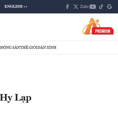
ENGLISH ++
 ĐỘNG SẢN
THẾ GIỚI
DÂN SINH
 Hy Lạp