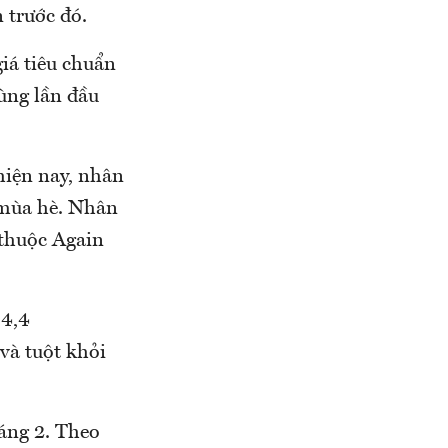
 trước đó.
giá tiêu chuẩn
ùng lần đầu
hiện nay, nhân
o mùa hè. Nhân
 thuộc Again
 4,4
à tuột khỏi
áng 2. Theo