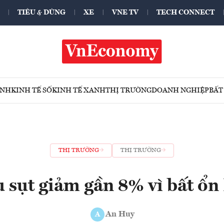
TIÊU & DÙNG
XE
VNE TV
TECH CONNECT
ÍNH
KINH TẾ SỐ
KINH TẾ XANH
THỊ TRƯỜNG
DOANH NGHIỆP
BẤT
THỊ TRƯỜNG
THỊ TRƯỜNG
u sụt giảm gần 8% vì bất ổn
An Huy
A