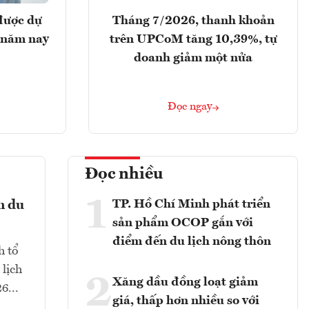
được dự
Tháng 7/2026, thanh khoản
 năm nay
trên UPCoM tăng 10,39%, tự
doanh giảm một nửa
Đọc ngay
Đọc nhiều
1
TP. Hồ Chí Minh phát triển
n du
sản phẩm OCOP gắn với
điểm đến du lịch nông thôn
h tổ
 lịch
2
Xăng dầu đồng loạt giảm
6...
giá, thấp hơn nhiều so với