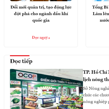
Đổi mới quản trị, tạo động lực
Tổng Bí 
đột phá cho ngành dầu khí
Lâm lên
quốc gia
nước
Đọc ngay
Đọc tiếp
TP. Hồ Chí
lịch nông t
Sở Nông nghi
chức các chươn
nông nghiệp 