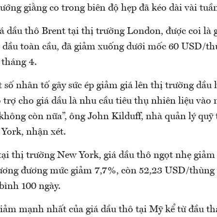
ớng giằng co trong biên độ hẹp đã kéo dài vài tuần
á dầu thô Brent tại thị trường London, được coi là 
g dầu toàn cầu, đã giảm xuống dưới mốc 60 USD/th
a tháng 4.
số nhân tố gây sức ép giảm giá lên thị trường dầu 
 trợ cho giá dầu là nhu cầu tiêu thụ nhiên liệu và
 không còn nữa”, ông John Kilduff, nhà quản lý quỹ
 York, nhận xét.
tại thị trường New York, giá dầu thô ngọt nhẹ giảm
ương đương mức giảm 7,7%, còn 52,23 USD/thùng v
bình 100 ngày.
giảm mạnh nhất của giá dầu thô tại Mỹ kể từ đầu th