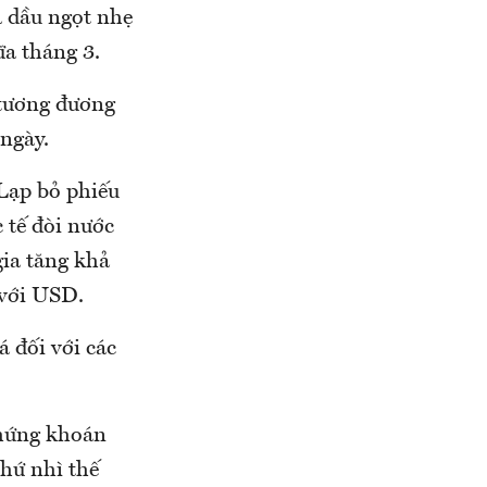
á dầu ngọt nhẹ
ữa tháng 3.
 tương đương
ngày.
Lạp bỏ phiếu
 tế đòi nước
gia tăng khả
 với USD.
 đối với các
 chứng khoán
hứ nhì thế