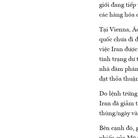
giới đang tiếp
các hàng hóa 
Tại Vienna, Á
quốc chưa đi 
việc Iran đượ
tình trạng dư 
nhà đàm phán 
đạt thỏa thuận
Do lệnh trừng
Iran đã giảm 
thùng/ngày v
Bên cạnh đó, g