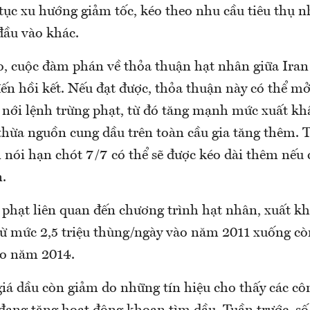
 tục xu hướng giảm tốc, kéo theo nhu cầu tiêu thụ n
đầu vào khác.
o, cuộc đàm phán về thỏa thuận hạt nhân giữa Iran
đến hồi kết. Nếu đạt được, thỏa thuận này có thể m
c nới lệnh trừng phạt, từ đó tăng mạnh mức xuất kh
thừa nguồn cung dầu trên toàn cầu gia tăng thêm. T
nói hạn chót 7/7 có thể sẽ được kéo dài thêm nếu 
.
 phạt liên quan đến chương trình hạt nhân, xuất k
từ mức 2,5 triệu thùng/ngày vào năm 2011 xuống còn
ào năm 2014.
iá dầu còn giảm do những tín hiệu cho thấy các cô