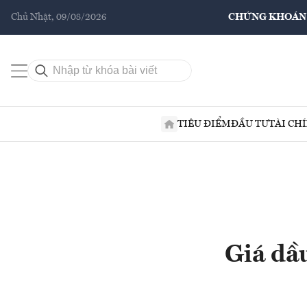
Chủ Nhật, 09/08/2026
CHỨNG KHOÁN
TIÊU ĐIỂM
ĐẦU TƯ
TÀI CH
Giá dầ