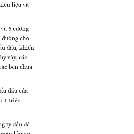
hiên liệu và
 và 6 cường
ở đường cho
ẩu dầu, khiến
uy vậy, các
các bên chưa
hẩu dầu của
 1 triệu
ng ty dầu đá