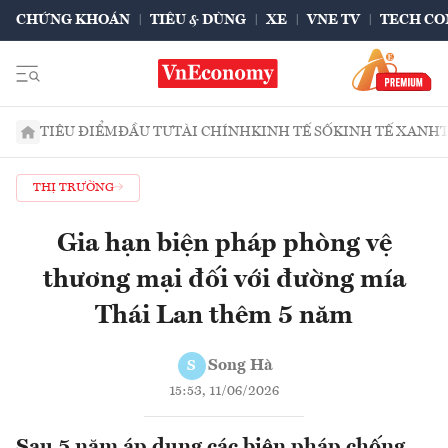
CHỨNG KHOÁN
TIÊU & DÙNG
XE
VNE TV
TECH CO
TIÊU ĐIỂM
ĐẦU TƯ
TÀI CHÍNH
KINH TẾ SỐ
KINH TẾ XANH
THỊ TRƯỜNG
Gia hạn biện pháp phòng vệ
thương mại đối với đường mía
Thái Lan thêm 5 năm
Song Hà
S
15:53, 11/06/2026
Sau 5 năm áp dụng các biện pháp chống