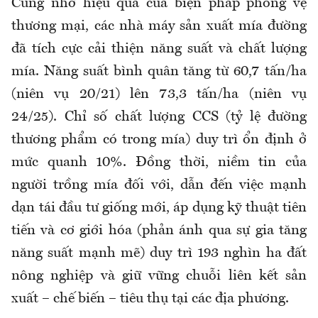
Cũng nhờ hiệu quả của biện pháp phòng vệ
thương mại, các nhà máy sản xuất mía đường
đã tích cực cải thiện năng suất và chất lượng
mía. Năng suất bình quân tăng từ 60,7 tấn/ha
(niên vụ 20/21) lên 73,3 tấn/ha (niên vụ
24/25). Chỉ số chất lượng CCS (tỷ lệ đường
thương phẩm có trong mía) duy trì ổn định ở
mức quanh 10%. Đồng thời, niềm tin của
người trồng mía đối với, dẫn đến việc mạnh
dạn tái đầu tư giống mới, áp dụng kỹ thuật tiên
tiến và cơ giới hóa (phản ánh qua sự gia tăng
năng suất mạnh mẽ) duy trì 193 nghìn ha đất
nông nghiệp và giữ vững chuỗi liên kết sản
xuất – chế biến – tiêu thụ tại các địa phương.