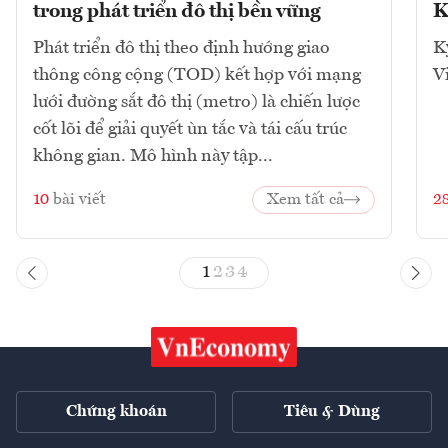
trong phát triển đô thị bền vững
K
Phát triển đô thị theo định hướng giao
K
thông công cộng (TOD) kết hợp với mạng
V
lưới đường sắt đô thị (metro) là chiến lược
cốt lõi để giải quyết ùn tắc và tái cấu trúc
không gian. Mô hình này tập...
10
bài viết
Xem tất cả
2
1
2
3
4
Chứng khoán
Tiêu & Dùng