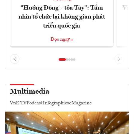
"Hướng Đông – tỏa Tây": Tầm
Việt
nhìn tổ chức lại không gian phát
g
triển quốc gia
Đọc ngay
Multimedia
VnE TV
Podcast
Infographics
eMagazine