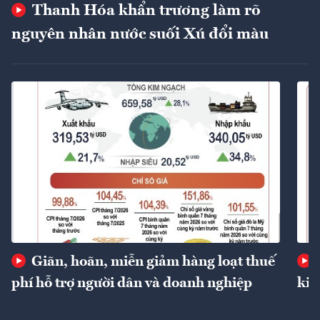
Thanh Hóa khẩn trương làm rõ
nguyên nhân nước suối Xú đổi màu
Giãn, hoãn, miễn giảm hàng loạt thuế
phí hỗ trợ người dân và doanh nghiệp
kin