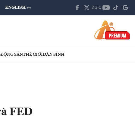
ENGLISH ++
 ĐỘNG SẢN
THẾ GIỚI
DÂN SINH
và FED