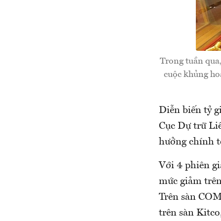
Trong tuần qua,
cuộc khủng hoả
Diễn biến tỷ g
Cục Dự trữ Li
hưởng chính tớ
Với 4 phiên gi
mức giảm trên 
Trên sàn COME
trên sàn Kitco