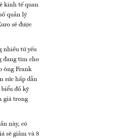
kê kinh tế quan
số quản lý
Euro sẽ được
g nhiều từ yếu
g đang tìm cho
eo ông Frank
ần sức hấp dẫn
 biểu đồ kỹ
 giá trong
ần này, có
iá sẽ giảm và 8