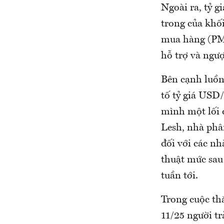
Ngoài ra, tỷ g
trong của khối
mua hàng (PMI
hỗ trợ và ngượ
Bên cạnh luồng
tố tỷ giá USD
mình một lối đ
Lesh, nhà phâ
đối với các nh
thuật mức sau
tuần tới.
Trong cuộc th
11/25 người tr