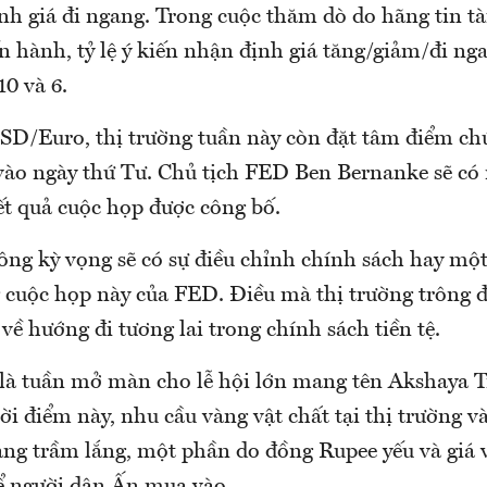
nh giá đi ngang. Trong cuộc thăm dò do hãng tin tà
n hành, tỷ lệ ý kiến nhận định giá tăng/giảm/đi ng
10 và 6.
USD/Euro, thị trường tuần này còn đặt tâm điểm ch
ào ngày thứ Tư. Chủ tịch FED Ben Bernanke sẽ có 
ết quả cuộc họp được công bố.
ông kỳ vọng sẽ có sự điều chỉnh chính sách hay một
 cuộc họp này của FED. Điều mà thị trường trông đợ
ề hướng đi tương lai trong chính sách tiền tệ.
 là tuần mở màn cho lễ hội lớn mang tên Akshaya T
ời điểm này, nhu cầu vàng vật chất tại thị trường v
đang trầm lắng, một phần do đồng Rupee yếu và giá