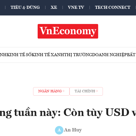
TIÊU & DÙNG
XE
VNE TV
TECH CONNECT
ÍNH
KINH TẾ SỐ
KINH TẾ XANH
THỊ TRƯỜNG
DOANH NGHIỆP
BẤT
NGÂN HÀNG
TÀI CHÍNH
àng tuần này: Còn tùy USD 
An Huy
A