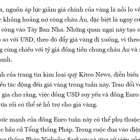
, nguồn áp lực giảm giá chính của vàng là nỗi lo v
c khủng hoảng nợ công châu Âu, đặc biệt là nguy c
 công vào Tây Ban Nha. Những quan ngại này tạo s
so với USD, theo đó đẩy giá vàng đi xuống, vì theo 
g cùng chiều với tỷ giá đồng tiền chung châu Âu và
xanh.
 của trang tin kim loại quý Kitco News, diễn biến
iều tác động đến giá vàng trong tuần này. Trao đổi 
 gia cho rằng, việc đồng USD suy yếu và đồng Eur
a rồi có thể sẽ hỗ trợ cho giá vàng.
 sức mạnh của đồng Euro tuần này có thể phụ thuộc
ộc bầu cử Tổng thống Pháp. Trong cuộc đua vào điện