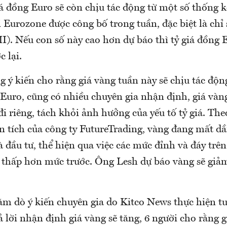
iá đồng Euro sẽ còn chịu tác động từ một số thống 
 Eurozone được công bố trong tuần, đặc biệt là chỉ 
). Nếu con số này cao hơn dự báo thì tỷ giá đồng 
c lại.
 ý kiến cho rằng giá vàng tuần này sẽ chịu tác độn
/Euro, cũng có nhiều chuyên gia nhận định, giá vàn
i riêng, tách khỏi ảnh hưởng của yếu tố tỷ giá. Th
n tích của công ty FutureTrading, vàng đang mất d
à đầu tư, thể hiện qua việc các mức đỉnh và đáy trên
 thấp hơn mức trước. Ông Lesh dự báo vàng sẽ giảm
ăm dò ý kiến chuyên gia do Kitco News thực hiện tu
ả lời nhận định giá vàng sẽ tăng, 6 người cho rằng g