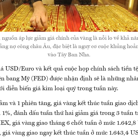
 nguồn áp lực giảm giá chính của vàng là nỗi lo về khả nă
ng nợ công châu Âu, đặc biệt là nguy cơ cuộc khủng hoả
vào Tây Ban Nha.
iá USD/Euro và kết quả cuộc họp chính sách tiền tệ
ên bang Mỹ (FED) được nhận định sẽ là những nhâ
i diễn biến giá kim loại quý trong tuần này.
ảm và 1 phiên tăng, giá vàng kết thúc tuần giao dịc
1%, đánh dấu tuần thứ hai giảm giá trong 3 tuần tr
X, giá vàng giao tháng 6 chốt tuần ở mức 1.642,8
, giá vàng giao ngay kết thúc tuần ở mức 1.643,4 U