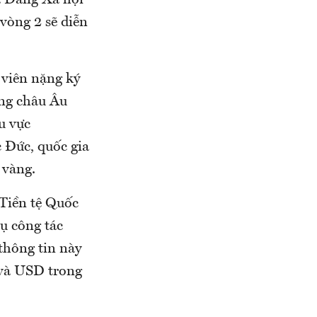
a Đảng Xã hội
 vòng 2 sẽ diễn
 viên nặng ký
ng châu Âu
u vực
 Đức, quốc gia
 vàng.
Tiền tệ Quốc
ụ công tác
thông tin này
o và USD trong