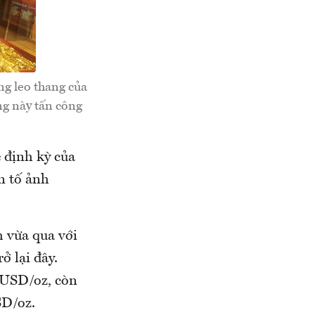
ng leo thang của
ng này tấn công
 định kỳ của
n tố ảnh
h vừa qua với
ở lại đây.
 USD/oz, còn
SD/oz.