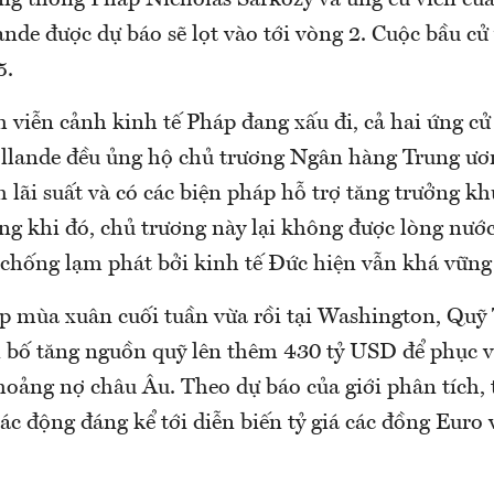
g thống Pháp Nicholas Sarkozy và ứng cử viên củ
nde được dự báo sẽ lọt vào tới vòng 2. Cuộc bầu cử
5.
 viễn cảnh kinh tế Pháp đang xấu đi, cả hai ứng cử
llande đều ủng hộ chủ trương Ngân hàng Trung ươ
 lãi suất và có các biện pháp hỗ trợ tăng trưởng kh
ng khi đó, chủ trương này lại không được lòng nước
 chống lạm phát bởi kinh tế Đức hiện vẫn khá vững
p mùa xuân cuối tuần vừa rồi tại Washington, Quỹ 
n bố tăng nguồn quỹ lên thêm 430 tỷ USD để phục v
oảng nợ châu Âu. Theo dự báo của giới phân tích, 
tác động đáng kể tới diễn biến tỷ giá các đồng Eur