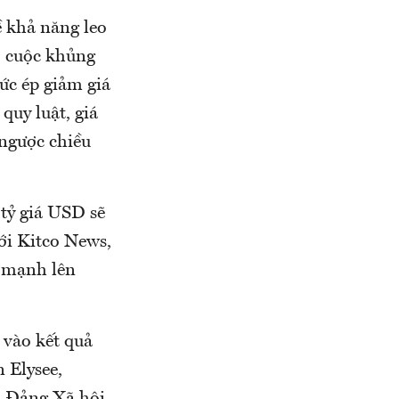
ề khả năng leo
ơ cuộc khủng
ức ép giảm giá
quy luật, giá
 ngược chiều
 tỷ giá USD sẽ
với Kitco News,
o mạnh lên
 vào kết quả
 Elysee,