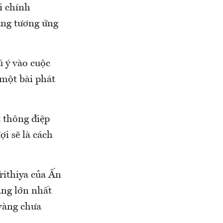
i chính
ang tương ứng
ú ý vào cuộc
một bài phát
 thông điệp
i sẽ là cách
rithiya của Ấn
àng lớn nhất
 vàng chưa