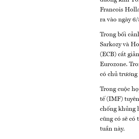
đương kim Tổn
Francois Holla
ra vào ngày 6/
Trong bối cảnh
Sarkozy và Ho
(ECB) cắt giảm
Eurozone. Tro
có chủ trương
Trong cuộc họ
tế (IMF) tuyê
chống khủng h
cũng có sẽ có 
tuần này.