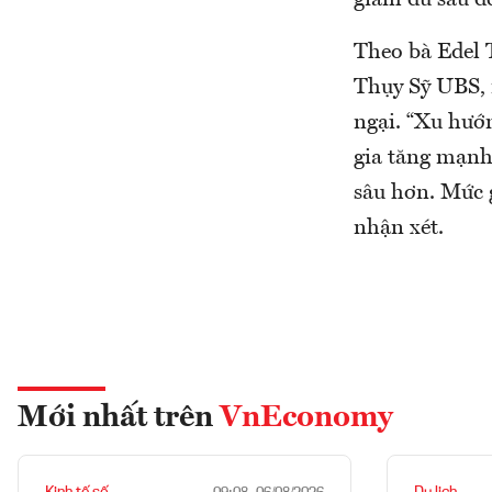
giảm đủ sâu đ
Theo bà Edel T
Thụy Sỹ UBS, 
ngại. “Xu hướ
gia tăng mạnh 
sâu hơn. Mức g
nhận xét.
Mới nhất trên
VnEconomy