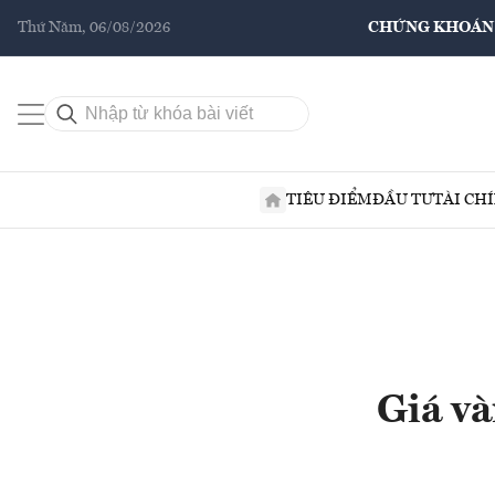
Thứ Năm, 06/08/2026
CHỨNG KHOÁN
TIÊU ĐIỂM
ĐẦU TƯ
TÀI CH
Giá v