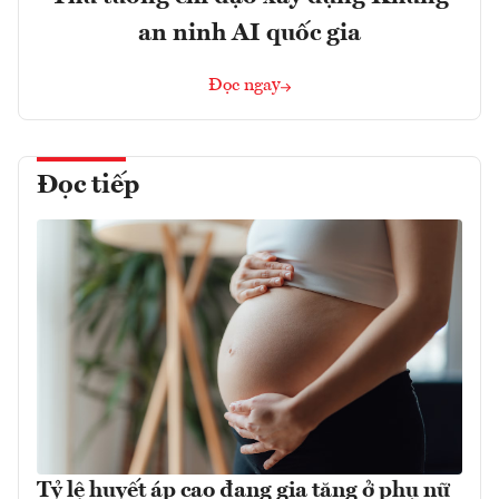
an ninh AI quốc gia
Đọc ngay
Đọc tiếp
Tỷ lệ huyết áp cao đang gia tăng ở phụ nữ