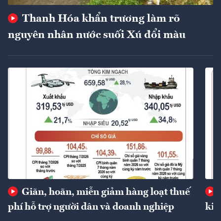
Thanh Hóa khẩn trương làm rõ
nguyên nhân nước suối Xú đổi màu
Giãn, hoãn, miễn giảm hàng loạt thuế
phí hỗ trợ người dân và doanh nghiệp
kin