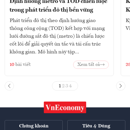
Định hướng metro và TOD chiến lược
K
trong phát triển đô thị bền vững
K
Phát triển đô thị theo định hướng giao
K
thông công cộng (TOD) kết hợp với mạng
V
lưới đường sắt đô thị (metro) là chiến lược
cốt lõi để giải quyết ùn tắc và tái cấu trúc
không gian. Mô hình này tập...
10
bài viết
Xem tất cả
2
1
2
3
4
Chứng khoán
Tiêu & Dùng