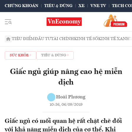
CHỨNG KHOÁN
TIÊU & DÙNG
XE
VNE TV
TECH CO
TIÊU ĐIỂM
ĐẦU TƯ
TÀI CHÍNH
KINH TẾ SỐ
KINH TẾ XANH
SỨC KHỎE
TIÊU & DÙNG
Giấc ngủ giúp nâng cao hệ miễn
dịch
Hoài Phương
10:36, 06/09/2019
Giấc ngủ có mối quan hệ rất chặt chẽ đối
với khả năng miễn dịch của cơ thể. Khi