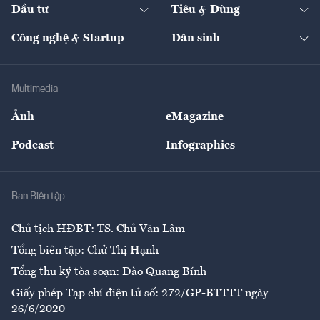
The Guide
Video
Đầu tư
Tiêu & Dùng
Quản trị số
Cafe BĐS
Thị trường
Kinh doanh
Kết nối
Tạp chí kinh tế Việt Nam
eMagazine
Nhà đầu tư
Du lịch
Công nghệ & Startup
Dân sinh
Tư vấn
Nông sản
Doanh nhân
Tư vấn Tiêu & Dùng
Infographics
Hạ tầng
Sức khỏe
Khung pháp lý
Doanh nghiệp
Địa phương
Thị trường
Bảo hiểm
Multimedia
Sự kiện
Nhân lực
Ảnh
eMagazine
Đẹp +
An sinh
Podcast
Infographics
Giải trí
Y tế
Nhà
Ban Biên tập
Ẩm thực
Chủ tịch HĐBT: TS. Chử Văn Lâm
Tổng biên tập: Chử Thị Hạnh
Tổng thư ký tòa soạn: Đào Quang Bính
Giấy phép Tạp chí điện tử số: 272/GP-BTTTT ngày
26/6/2020