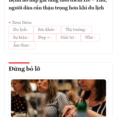
Bệnh hô hấp gia tăng thời điểm Hè – Thu,
người dân cần thận trọng hơn khi du lịch
Xem thêm
Du lịch
Sức khỏe
Thị trường
Sự kiện
Đẹp +
Giải trí
Nhà
Ẩm thực
Đừng bỏ lỡ