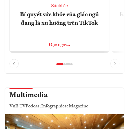
Sức khỏe
Bí quyết sức khỏe của giấc ngủ
Khá
đang là xu hướng trên TikTok
Đọc ngay
Multimedia
VnE TV
Podcast
Infographics
eMagazine