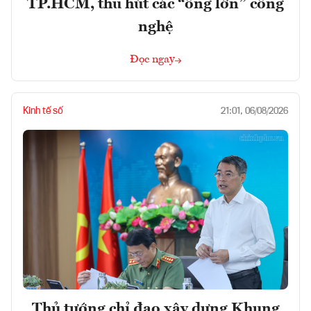
TP.HCM, thu hút các “ông lớn” công
nghệ
Đọc ngay
Kinh tế số
21:01, 06/08/2026
Thủ tướng chỉ đạo xây dựng Khung