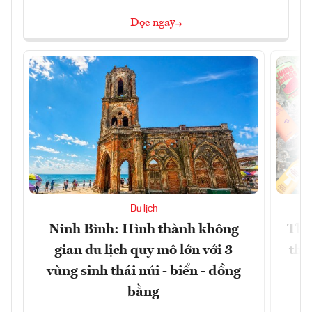
Đọc ngay
Du lịch
Ninh Bình: Hình thành không
Thế
gian du lịch quy mô lớn với 3
thự
vùng sinh thái núi - biển - đồng
bằng