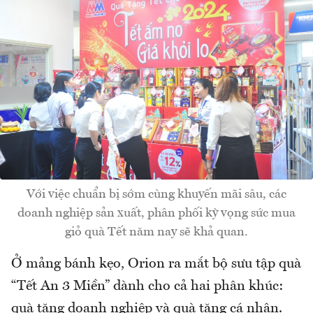
Với việc chuẩn bị sớm cùng khuyến mãi sâu, các
doanh nghiệp sản xuất, phân phối kỳ vọng sức mua
giỏ quà Tết năm nay sẽ khả quan.
Ở mảng bánh kẹo, Orion ra mắt bộ sưu tập quà
“Tết An 3 Miền” dành cho cả hai phân khúc:
quà tặng doanh nghiệp và quà tặng cá nhân.