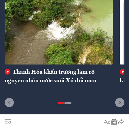
Thanh Hóa khẩn trương làm rõ
nguyên nhân nước suối Xú đổi màu
kin