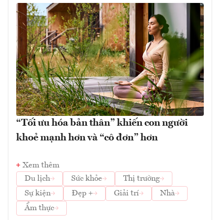
“Tối ưu hóa bản thân” khiến con người
khoẻ mạnh hơn và “cô đơn” hơn
Xem thêm
Du lịch
Sức khỏe
Thị trường
Sự kiện
Đẹp +
Giải trí
Nhà
Ẩm thực