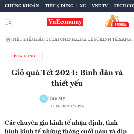
CHỨNG KHOÁN
TIÊU & DÙNG
XE
VNE TV
TECH CO
TIÊU ĐIỂM
ĐẦU TƯ
TÀI CHÍNH
KINH TẾ SỐ
KINH TẾ XANH
TIÊU & DÙNG
Giỏ quà Tết 2024: Bình dân và
thiết yếu
Tuệ Mỹ
T
11:14, 03/01/2024
Các chuyên gia kinh tế nhận định, tình
hình kinh tế những tháng cuối năm và dịp