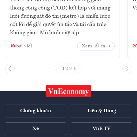
thông công cộng (TOD) kết hợp với mạng
V
lưới đường sắt đô thị (metro) là chiến lược
cốt lõi để giải quyết ùn tắc và tái cấu trúc
không gian. Mô hình này tập...
10
bài viết
Xem tất cả
2
1
2
3
4
Chứng khoán
Tiêu & Dùng
Xe
VnE TV