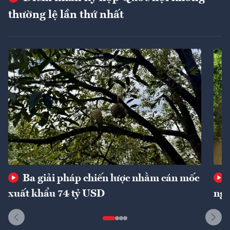
thường lệ lần thứ nhất
Ba giải pháp chiến lược nhằm cán mốc
xuất khẩu 74 tỷ USD
ngu