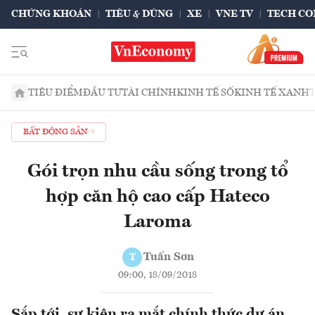
CHỨNG KHOÁN
TIÊU & DÙNG
XE
VNE TV
TECH CO
TIÊU ĐIỂM
ĐẦU TƯ
TÀI CHÍNH
KINH TẾ SỐ
KINH TẾ XANH
BẤT ĐỘNG SẢN
Gói trọn nhu cầu sống trong tổ
hợp căn hộ cao cấp Hateco
Laroma
Tuấn Sơn
T
09:00, 18/09/2018
Sắp tới, sự kiện ra mắt chính thức dự án