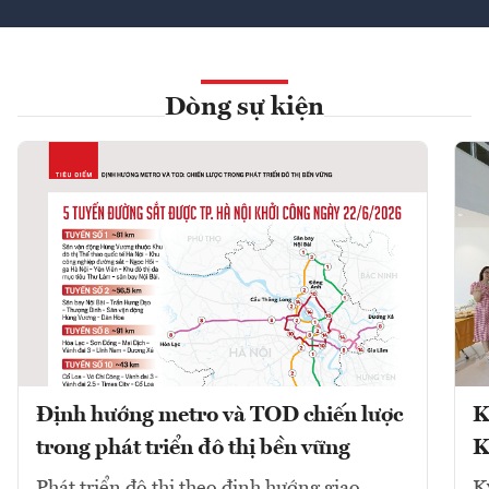
Dòng sự kiện
Định hướng metro và TOD chiến lược
K
trong phát triển đô thị bền vững
K
Phát triển đô thị theo định hướng giao
K