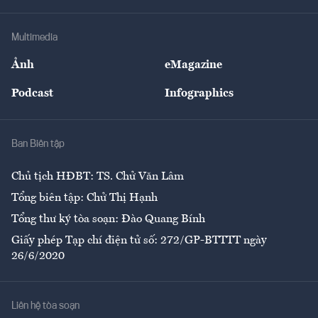
Hạ tầng
Sức khỏe
Khung pháp lý
Doanh nghiệp
Địa phương
Thị trường
Bảo hiểm
Multimedia
Sự kiện
Nhân lực
Ảnh
eMagazine
Đẹp +
An sinh
Podcast
Infographics
Giải trí
Y tế
Nhà
Ban Biên tập
Ẩm thực
Chủ tịch HĐBT: TS. Chử Văn Lâm
Tổng biên tập: Chử Thị Hạnh
Tổng thư ký tòa soạn: Đào Quang Bính
Giấy phép Tạp chí điện tử số: 272/GP-BTTTT ngày
26/6/2020
Liên hệ tòa soạn