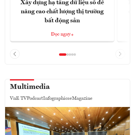
Xây dựng hạ tầng dữ liệu số để
Do
nâng cao chất lượng thị trường
qu
bất động sản
Đọc ngay
Multimedia
VnE TV
Podcast
Infographics
eMagazine