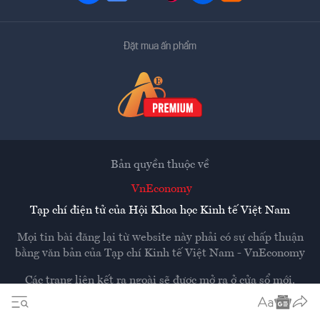
Đặt mua ấn phẩm
Bản quyền thuộc về
VnEconomy
Tạp chí điện tử của Hội Khoa học Kinh tế Việt Nam
Mọi tin bài đăng lại từ website này phải có sự chấp thuận
bằng văn bản của
Tạp chí Kinh tế Việt Nam - VnEconomy
Các trang liên kết ra ngoài sẽ được mở ra ở cửa sổ mới.
VnEconomy không chịu trách nhiệm nội dung các trang
ngoài.