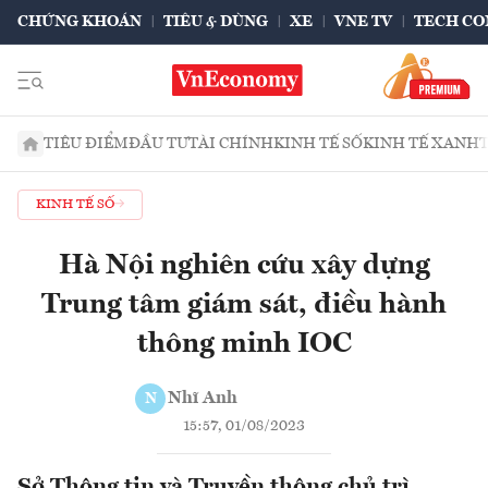
CHỨNG KHOÁN
TIÊU & DÙNG
XE
VNE TV
TECH CO
TIÊU ĐIỂM
ĐẦU TƯ
TÀI CHÍNH
KINH TẾ SỐ
KINH TẾ XANH
KINH TẾ SỐ
Hà Nội nghiên cứu xây dựng
Trung tâm giám sát, điều hành
thông minh IOC
Nhĩ Anh
N
15:57, 01/08/2023
Sở Thông tin và Truyền thông chủ trì