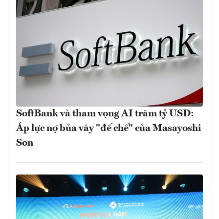
SoftBank và tham vọng AI trăm tỷ USD:
Áp lực nợ bủa vây "đế chế" của Masayoshi
Son