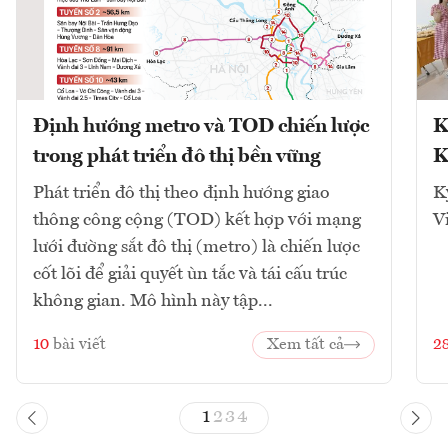
Định hướng metro và TOD chiến lược
K
trong phát triển đô thị bền vững
K
Phát triển đô thị theo định hướng giao
K
thông công cộng (TOD) kết hợp với mạng
V
lưới đường sắt đô thị (metro) là chiến lược
cốt lõi để giải quyết ùn tắc và tái cấu trúc
không gian. Mô hình này tập...
10
bài viết
Xem tất cả
2
1
2
3
4