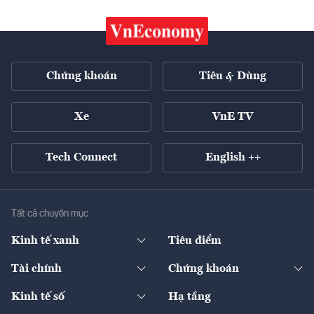
Chứng khoán
Tiêu & Dùng
Xe
VnE TV
Tech Connect
English ++
Tất cả chuyên mục
Kinh tế xanh
Tiêu điểm
Chuyển động xanh
Tài chính
Chứng khoán
Pháp lý
Ngân hàng
Doanh nghiệp niêm yết
Kinh tế số
Hạ tầng
Thương hiệu xanh
Thị trường vốn
Thị trường