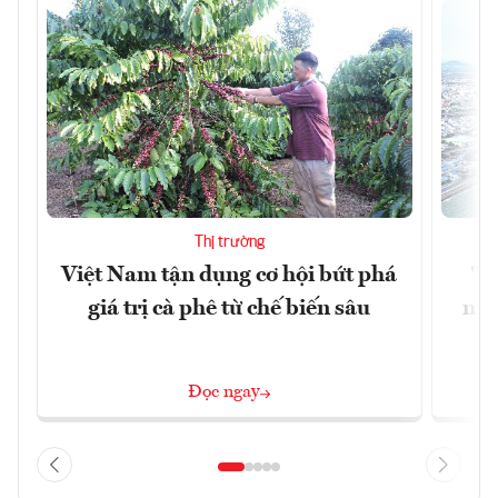
Thị trường
Việt Nam tận dụng cơ hội bứt phá
"H
giá trị cà phê từ chế biến sâu
nhì
Đọc ngay