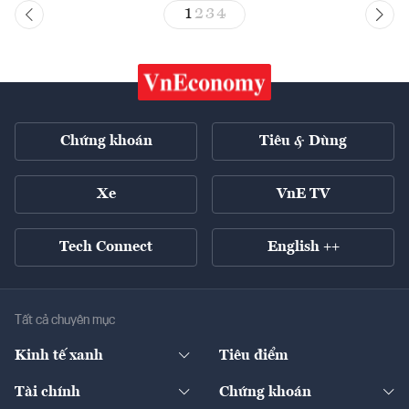
1
2
3
4
Chứng khoán
Tiêu & Dùng
Xe
VnE TV
Tech Connect
English ++
Tất cả chuyên mục
Kinh tế xanh
Tiêu điểm
Chuyển động xanh
Tài chính
Chứng khoán