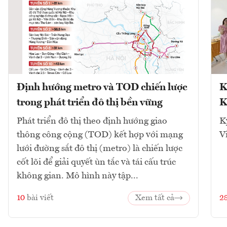
Định hướng metro và TOD chiến lược
K
trong phát triển đô thị bền vững
K
Phát triển đô thị theo định hướng giao
K
thông công cộng (TOD) kết hợp với mạng
V
lưới đường sắt đô thị (metro) là chiến lược
cốt lõi để giải quyết ùn tắc và tái cấu trúc
không gian. Mô hình này tập...
10
bài viết
Xem tất cả
2