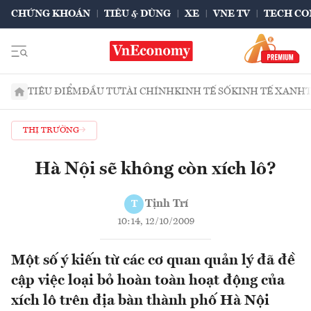
CHỨNG KHOÁN
TIÊU & DÙNG
XE
VNE TV
TECH CO
TIÊU ĐIỂM
ĐẦU TƯ
TÀI CHÍNH
KINH TẾ SỐ
KINH TẾ XANH
THỊ TRƯỜNG
Hà Nội sẽ không còn xích lô?
Tịnh Trí
T
10:14, 12/10/2009
Một số ý kiến từ các cơ quan quản lý đã đề
cập việc loại bỏ hoàn toàn hoạt động của
xích lô trên địa bàn thành phố Hà Nội