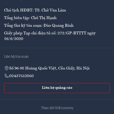
Chủ tịch HĐBT: TS. Chử Văn Lâm
Tổng biên tập: Chử Thị Hạnh
Tổng thư ký tòa soạn: Đào Quang Bính
Giấy phép Tạp chí điện tử số: 272/GP-BTTTT ngày
26/6/2020
Liên hệ tòa soạn
Số 96-98 Hoàng Quốc Việt, Cầu Giấy, Hà Nội
02437552050
Liên hệ quảng cáo
Theo dõi VnEconomy