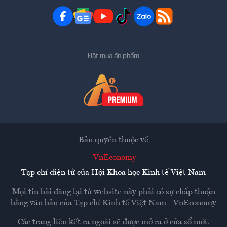
Đặt mua ấn phẩm
Bản quyền thuộc về
VnEconomy
Tạp chí điện tử của Hội Khoa học Kinh tế Việt Nam
Mọi tin bài đăng lại từ website này phải có sự chấp thuận
bằng văn bản của
Tạp chí Kinh tế Việt Nam - VnEconomy
Các trang liên kết ra ngoài sẽ được mở ra ở cửa sổ mới.