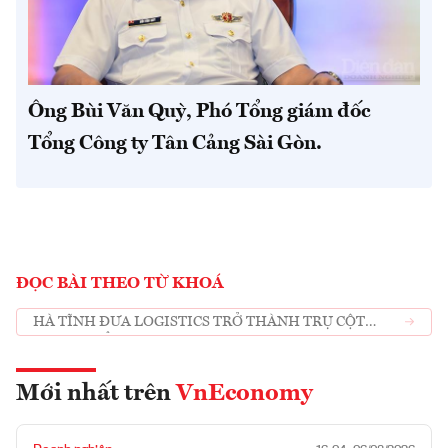
Ông Bùi Văn Quỳ, Phó Tổng giám đốc
Tổng Công ty Tân Cảng Sài Gòn.
ĐỌC BÀI THEO TỪ KHOÁ
HÀ TĨNH ĐƯA LOGISTICS TRỞ THÀNH TRỤ CỘT
PHÁT TRIỂN KINH TẾ
Mới nhất trên
VnEconomy