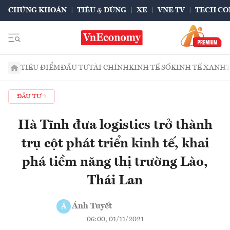
CHỨNG KHOÁN
TIÊU & DÙNG
XE
VNE TV
TECH CO
TIÊU ĐIỂM
ĐẦU TƯ
TÀI CHÍNH
KINH TẾ SỐ
KINH TẾ XANH
ĐẦU TƯ
Hà Tĩnh đưa logistics trở thành
trụ cột phát triển kinh tế, khai
phá tiềm năng thị trường Lào,
Thái Lan
Ánh Tuyết
Á
06:00, 01/11/2021