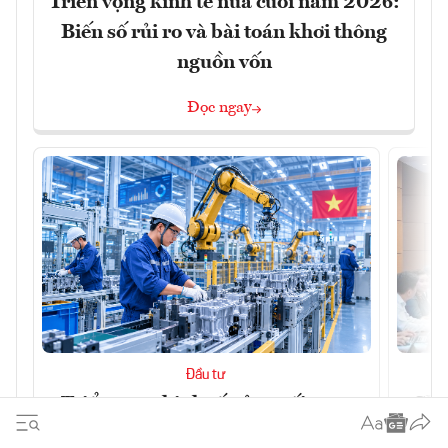
Triển vọng kinh tế nửa cuối năm 2026:
Biến số rủi ro và bài toán khơi thông
nguồn vốn
Đọc ngay
Đầu tư
Triển vọng kinh tế nửa cuối năm
Chủ
2026: Biến số rủi ro và bài toán
ra 