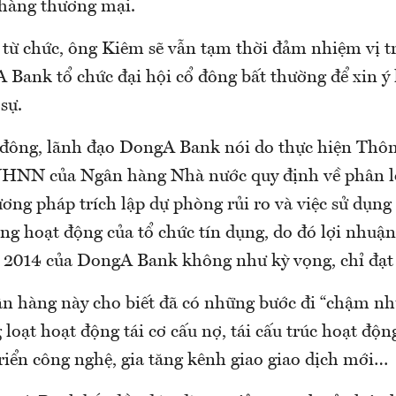
 hàng thương mại.
 từ chức, ông Kiêm sẽ vẫn tạm thời đảm nhiệm vị tr
 Bank tổ chức đại hội cổ đông bất thường để xin ý 
sự.
ổ đông, lãnh đạo DongA Bank nói do thực hiện Thôn
NN của Ngân hàng Nhà nước quy định về phân loạ
ơng pháp trích lập dự phòng rủi ro và việc sử dụn
rong hoạt động của tổ chức tín dụng, do đó lợi nhuận
2014 của DongA Bank không như kỳ vọng, chỉ đạt 
ân hàng này cho biết đã có những bước đi “chậm n
 loạt hoạt động tái cơ cấu nợ, tái cấu trúc hoạt động
riển công nghệ, gia tăng kênh giao giao dịch mới…