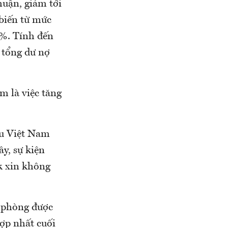
uận, giảm tới
 biến từ mức
9%. Tính đến
 tổng dư nợ
m là việc tăng
u Việt Nam
y, sự kiện
k xin không
ự phòng được
ợp nhất cuối