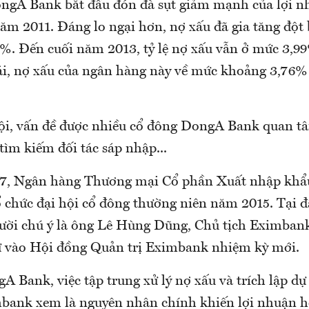
gA Bank bắt đầu đón đà sụt giảm mạnh của lợi nh
ăm 2011. Đáng lo ngại hơn, nợ xấu đã gia tăng đột
5%. Đến cuối năm 2013, tỷ lệ nợ xấu vẫn ở mức 3,9
i, nợ xấu của ngân hàng này về mức khoảng 3,76%
hội, vấn đề được nhiều cổ đông DongA Bank quan tâ
 tìm kiếm đối tác sáp nhập...
/7, Ngân hàng Thương mại Cổ phần Xuất nhập khẩ
 chức đại hội cổ đông thường niên năm 2015. Tại đâ
ười chú ý là ông Lê Hùng Dũng, Chủ tịch Eximban
cử vào Hội đồng Quản trị Eximbank nhiệm kỳ mới.
A Bank, việc tập trung xử lý nợ xấu và trích lập d
bank xem là nguyên nhân chính khiến lợi nhuận h