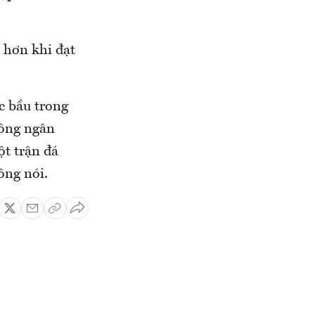
 hơn khi đạt
c bầu trong
đông ngân
t trận đá
ông nói.