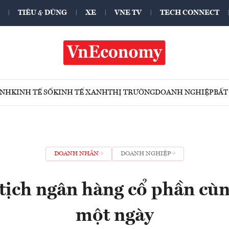
TIÊU & DÙNG
XE
VNE TV
TECH CONNECT
ÍNH
KINH TẾ SỐ
KINH TẾ XANH
THỊ TRƯỜNG
DOANH NGHIỆP
BẤT
DOANH NHÂN
DOANH NGHIỆP
tịch ngân hàng cổ phần cùn
một ngày