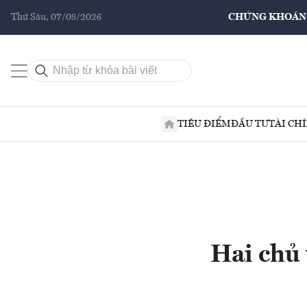
Thứ Sáu, 07/08/2026
CHỨNG KHOÁN
TIÊU ĐIỂM
ĐẦU TƯ
TÀI CH
Hai chủ 