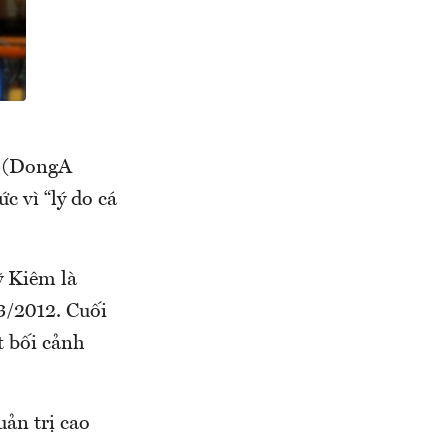
Á (DongA
 vì “lý do cá
 Kiêm là
3/2012. Cuối
 bối cảnh
ản trị cao