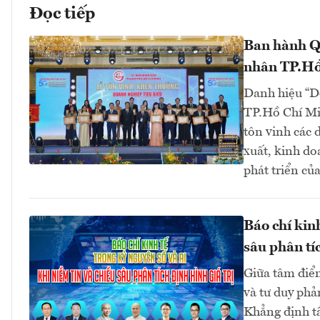
Đọc tiếp
Ban hành Q
nhân TP.Hồ
Danh hiệu “D
TP.Hồ Chí Mi
tôn vinh các 
xuất, kinh do
phát triển củ
Báo chí kin
sâu phân tíc
Giữa tâm điểm
và tư duy phả
Khẳng định t