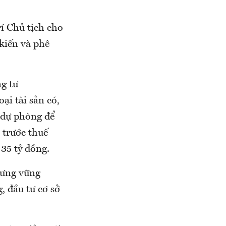
í Chủ tịch cho
kiến và phê
g tư
i tài sản có,
g dự phòng để
 trước thuế
35 tỷ đồng.
hưng vững
, đầu tư cơ sở