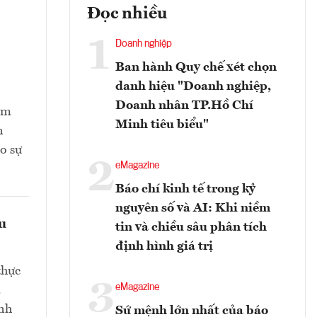
Đọc nhiều
1
Doanh nghiệp
Ban hành Quy chế xét chọn
danh hiệu "Doanh nghiệp,
Doanh nhân TP.Hồ Chí
ằm
Minh tiêu biểu"
n
o sự
2
eMagazine
Báo chí kinh tế trong kỷ
nguyên số và AI: Khi niềm
ều
tin và chiều sâu phân tích
định hình giá trị
thực
3
eMagazine
.
nh
Sứ mệnh lớn nhất của báo