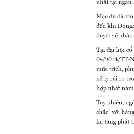
nhất tại ngân
Mặc dù đã xin
đến khi DongA
duyệt về nhân 
Tại đại hội c
09/2014/TT-NH
mức trích, phư
xử lý rủi ro t
hợp nhất năm 
Tuy nhiên, ng
chắc” với hàng
hạ tầng phát t