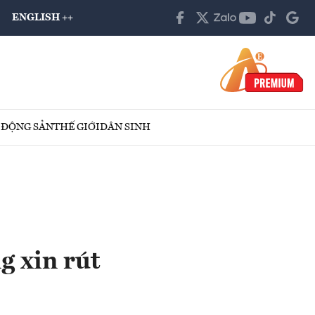
ENGLISH ++
 ĐỘNG SẢN
THẾ GIỚI
DÂN SINH
g xin rút