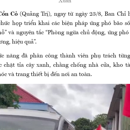
Xuân
Cồn Cỏ
(Quảng Trị), ngay từ ngày 23/8, Ban Chỉ
chức họp triển khai các biện pháp ứng phó bão s
hỗ” và nguyên tắc “Phòng ngừa chủ động, ứng phó 
ng, hiệu quả”.
ức năng đã phân công thành viên phụ trách từng
 chặt tỉa cây xanh, chằng chống nhà cửa, kho tà
c và trang thiết bị đến nơi an toàn.