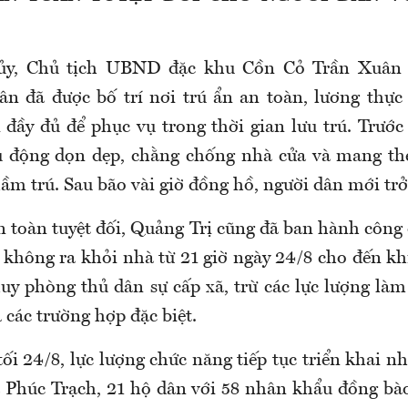
ủy, Chủ tịch UBND đặc khu Cồn Cỏ Trần Xuân 
n đã được bố trí nơi trú ẩn an toàn, lương thự
 đầy đủ để phục vụ trong thời gian lưu trú. Trước 
ủ động dọn dẹp, chằng chống nhà cửa và mang the
ầm trú. Sau bão vài giờ đồng hồ, người dân mới trở
 toàn tuyệt đối, Quảng Trị cũng đã ban hành công 
 không ra khỏi nhà từ 21 giờ ngày 24/8 cho đến kh
uy phòng thủ dân sự cấp xã, trừ các lực lượng là
 các trường hợp đặc biệt.
 tối 24/8, lực lượng chức năng tiếp tục triển khai 
 Phúc Trạch, 21 hộ dân với 58 nhân khẩu đồng bà