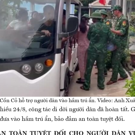
 Cồn Cỏ hỗ trợ người dân vào hầm trú ẩn. Video: Anh Xu
hiều 24/8, công tác di dời người dân đã hoàn tất.
đưa vào hầm trú ẩn, bảo đảm an toàn tuyệt đối.
N TOÀN TUYỆT ĐỐI CHO NGƯỜI DÂN V