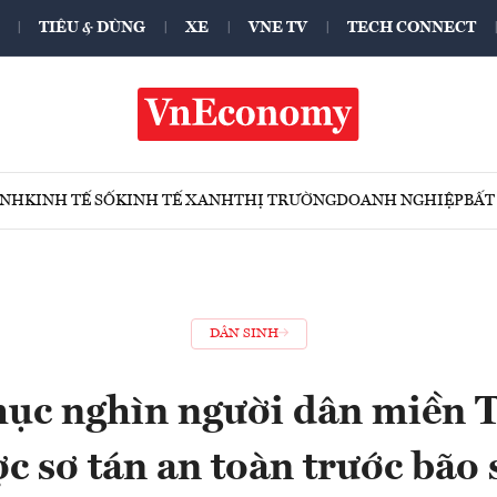
TIÊU & DÙNG
XE
VNE TV
TECH CONNECT
ÍNH
KINH TẾ SỐ
KINH TẾ XANH
THỊ TRƯỜNG
DOANH NGHIỆP
BẤT
DÂN SINH
ục nghìn người dân miền 
c sơ tán an toàn trước bão 