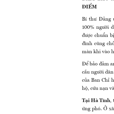
ĐIỂM
Bí thư Đảng 
100% người dâ
được chuẩn bị
đình cũng ch
màn khi vào h
Để bảo đảm an
cầu người dân
của Ban Chỉ h
hộ, cứu nạn và
Tại Hà Tĩnh
,
ứng phó. Ở xã