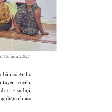
hộ với hơn 2.827
 bản có 46 hộ
 tuyên truyền,
h trị - xã hội,
ũng được chuẩn