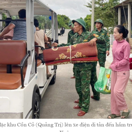
đặc khu Cồn Cỏ (Quảng Trị) lên xe điện di tản đến hầm t