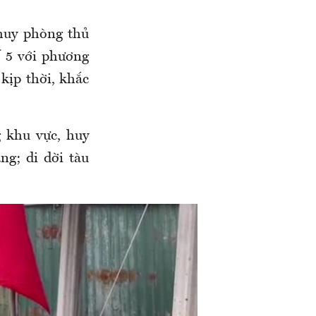
 huy phòng thủ
ố 5 với phương
kịp thời, khắc
 khu vực, huy
ng; di dời tàu