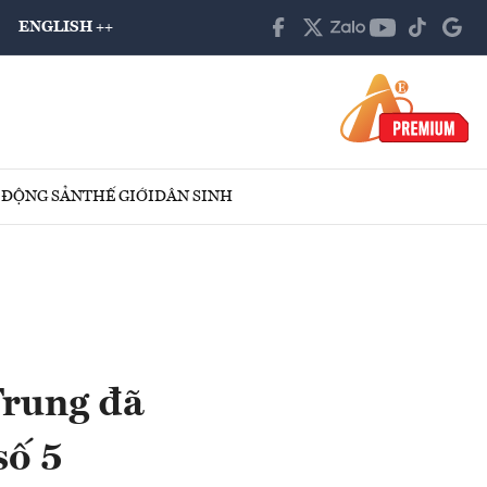
ENGLISH ++
 ĐỘNG SẢN
THẾ GIỚI
DÂN SINH
Trung đã
số 5