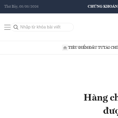
Thứ Bảy, 08/08/2026
CHỨNG KHOÁN
TIÊU ĐIỂM
ĐẦU TƯ
TÀI CH
Hàng ch
đượ