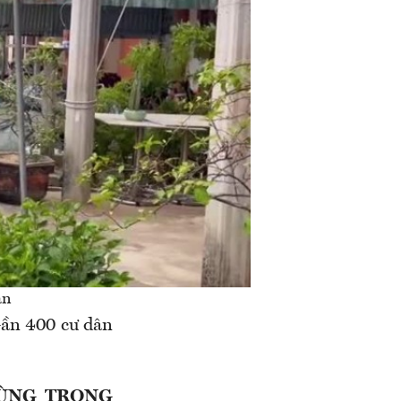
ân
 Gần 400 cư dân
ÙNG TRỌNG