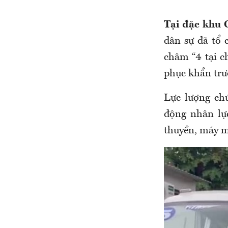
Tại đặc khu 
dân sự đã tổ 
châm “4 tại c
phục khẩn trươ
Lực lượng ch
động nhân lực
thuyền, máy mó