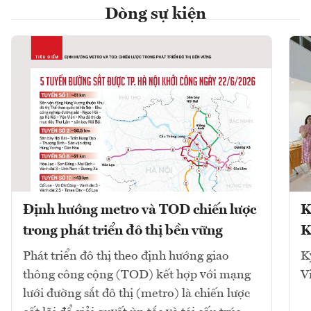
Dòng sự kiện
Định hướng metro và TOD chiến lược
K
trong phát triển đô thị bền vững
K
Phát triển đô thị theo định hướng giao
K
thông công cộng (TOD) kết hợp với mạng
V
lưới đường sắt đô thị (metro) là chiến lược