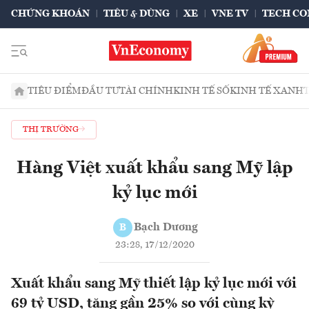
CHỨNG KHOÁN
TIÊU & DÙNG
XE
VNE TV
TECH CO
TIÊU ĐIỂM
ĐẦU TƯ
TÀI CHÍNH
KINH TẾ SỐ
KINH TẾ XANH
THỊ TRƯỜNG
Hàng Việt xuất khẩu sang Mỹ lập
kỷ lục mới
Bạch Dương
B
23:28, 17/12/2020
Xuất khẩu sang Mỹ thiết lập kỷ lục mới với
69 tỷ USD, tăng gần 25% so với cùng kỳ