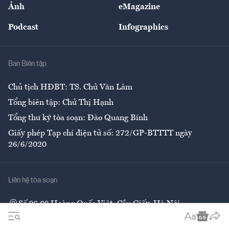
Nhân lực
Ảnh
eMagazine
Đẹp +
An sinh
Podcast
Infographics
Giải trí
Y tế
Nhà
Ban Biên tập
Ẩm thực
Chủ tịch HĐBT: TS. Chử Văn Lâm
Tổng biên tập: Chử Thị Hạnh
Tổng thư ký tòa soạn: Đào Quang Bính
Giấy phép Tạp chí điện tử số: 272/GP-BTTTT ngày
26/6/2020
Liên hệ tòa soạn
Số 96-98 Hoàng Quốc Việt, Cầu Giấy, Hà Nội
02437552050