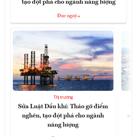
tạo đột phá cho ngành năng lượng
Đọc ngay
Thị trường
Sửa Luật Dầu khí: Tháo gỡ điểm
"H
nghẽn, tạo đột phá cho ngành
nhì
năng lượng