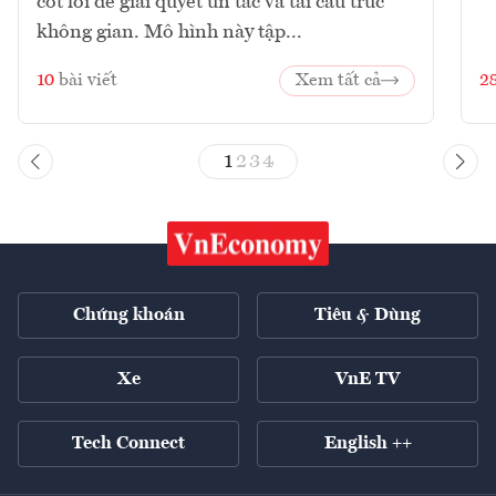
cốt lõi để giải quyết ùn tắc và tái cấu trúc
không gian. Mô hình này tập...
10
bài viết
Xem tất cả
2
1
2
3
4
Chứng khoán
Tiêu & Dùng
Xe
VnE TV
Tech Connect
English ++