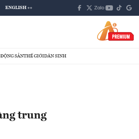
ENGLISH ++
 ĐỘNG SẢN
THẾ GIỚI
DÂN SINH
àng trung