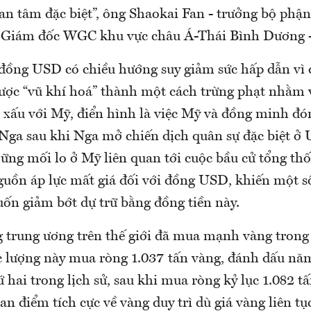
an tâm đặc biệt”, ông Shaokai Fan - trưởng bộ phậ
à Giám đốc WGC khu vực châu Á-Thái Bình Dương -
 đồng USD có chiều hướng suy giảm sức hấp dẫn vì 
ược “vũ khí hoá” thành một cách trừng phạt nhằm 
ệ xấu với Mỹ, điển hình là việc Mỹ và đồng minh đó
 Nga sau khi Nga mở chiến dịch quân sự đặc biệt ở 
ng mối lo ở Mỹ liên quan tới cuộc bầu cử tổng thố
guồn áp lực mất giá đối với đồng USD, khiến một 
ốn giảm bớt dự trữ bằng đồng tiền này.
 trung ương trên thế giới đã mua mạnh vàng trong
 lượng này mua ròng 1.037 tấn vàng, đánh dấu n
 hai trong lịch sử, sau khi mua ròng kỷ lục 1.082 t
 điểm tích cực về vàng duy trì dù giá vàng liên tục