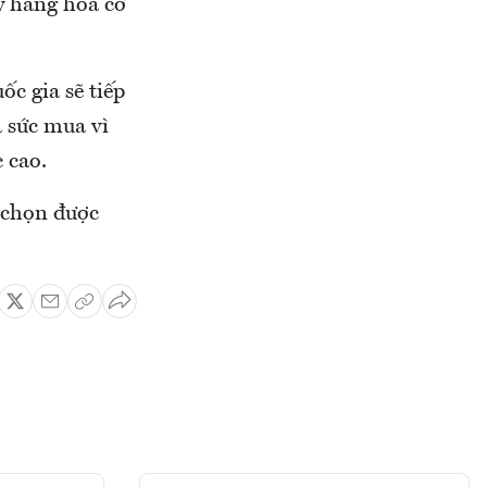
ỳ hàng hoá cơ
ốc gia sẽ tiếp
à sức mua vì
 cao.
a chọn được