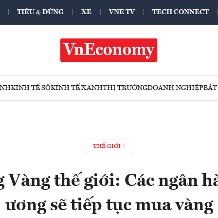
TIÊU & DÙNG
XE
VNE TV
TECH CONNECT
ÍNH
KINH TẾ SỐ
KINH TẾ XANH
THỊ TRƯỜNG
DOANH NGHIỆP
BẤT
THẾ GIỚI
 Vàng thế giới: Các ngân h
ương sẽ tiếp tục mua vàng