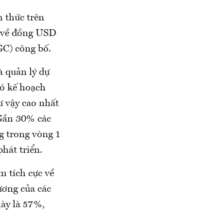
h thức trên
n về đồng USD
GC) công bố.
à quản lý dự
có kế hoạch
hư vậy cao nhất
 Gần 30% các
g trong vòng 1
hát triển.
m tích cực về
ương của các
này là 57%,