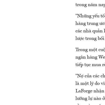
trong năm nay,
“Những yếu tố
hàng trung ươ
các nhà quản l
lược trong bối
Trong một cuộ
ngân hàng Wel
tiếp tục mua r
“Nợ của các c
là một lý do 
LaForge nhận 
lưỡng lự nào 