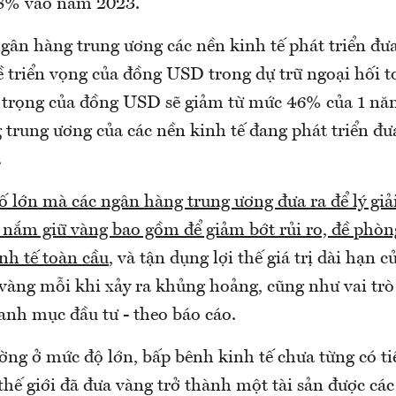
38% vào năm 2023.
ngân hàng trung ương các nền kinh tế phát triển đư
 triển vọng của đồng USD trong dự trữ ngoại hối t
 trọng của đồng USD sẽ giảm từ mức 46% của 1 nă
 trung ương của các nền kinh tế đang phát triển đư
.
 lớn mà các ngân hàng trung ương đưa ra để lý giải
g nắm giữ vàng bao gồm để giảm bớt rủi ro, đề phòn
inh tế toàn cầu
, và tận dụng lợi thế giá trị dài hạn 
 vàng mỗi khi xảy ra khủng hoảng, cũng như vai trò
anh mục đầu tư - theo báo cáo.
ường ở mức độ lớn, bấp bênh kinh tế chưa từng có ti
 thế giới đã đưa vàng trở thành một tài sản được cá