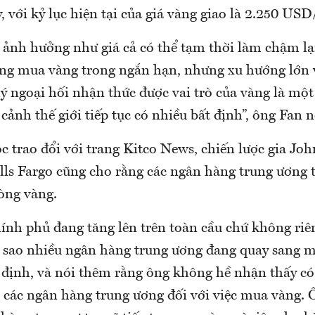
 với kỷ lục hiện tại của giá vàng giao là 2.250 USD
 ảnh hưởng như giá cả có thể tạm thời làm chậm lại
ng mua vàng trong ngắn hạn, nhưng xu hướng lớn vẫ
ý ngoại hối nhận thức được vai trò của vàng là một 
 cảnh thế giới tiếp tục có nhiều bất định”, ông Fan n
c trao đổi với trang Kitco News, chiến lược gia Jo
ls Fargo cũng cho rằng các ngân hàng trung ương tr
òng vàng.
hính phủ đang tăng lên trên toàn cầu chứ không riê
vì sao nhiều ngân hàng trung ương đang quay sang m
định, và nói thêm rằng ông không hề nhận thấy có 
ở các ngân hàng trung ương đối với việc mua vàng.