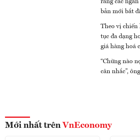
rằng các ngân 
bản mới bắt đ
Theo vị chiến 
tục đa dạng ho
giá hàng hoá c
“Chừng nào nợ 
cân nhắc”, ông
Mới nhất trên
VnEconomy