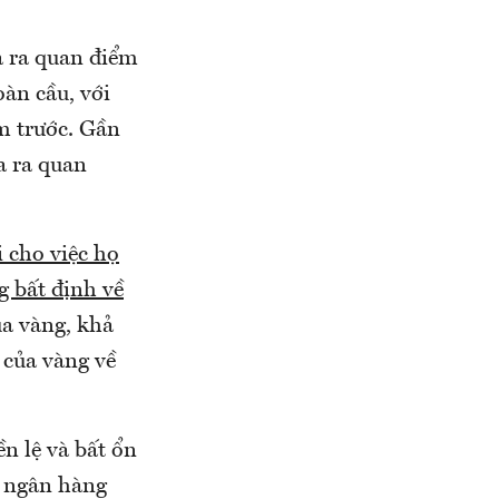
a ra quan điểm
oàn cầu, với
m trước. Gần
a ra quan
 cho việc họ
g bất định về
của vàng, khả
 của vàng về
ền lệ và bất ổn
c ngân hàng