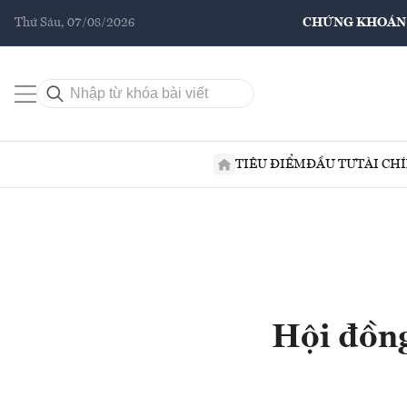
Thứ Sáu, 07/08/2026
CHỨNG KHOÁN
TIÊU ĐIỂM
ĐẦU TƯ
TÀI CH
Hội đồng