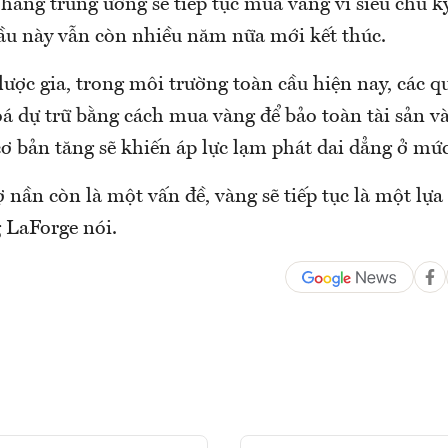
hàng trung ương sẽ tiếp tục mua vàng vì siêu chu k
ầu này vẫn còn nhiều năm nữa mới kết thúc.
lược gia, trong môi trường toàn cầu hiện nay, các qu
á dự trữ bằng cách mua vàng để bảo toàn tài sản v
ơ bản tăng sẽ khiến áp lực lạm phát dai dẳng ở mức
nần còn là một vấn đề, vàng sẽ tiếp tục là một lự
 LaForge nói.