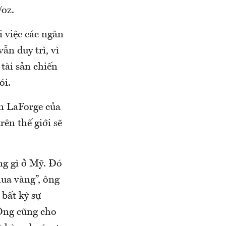
/oz.
 việc các ngân
n duy trì, vì
tài sản chiến
ói.
hn LaForge của
ên thế giới sẽ
ng gì ở Mỹ. Đó
ua vàng”, ông
bất kỳ sự
 Ông cũng cho