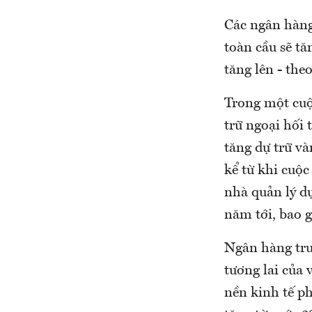
Các ngân hàng 
toàn cầu sẽ tă
tăng lên - th
Trong một cuộ
trữ ngoại hối 
tăng dự trữ và
kể từ khi cuộ
nhà quản lý dự
năm tới, bao 
Ngân hàng trun
tương lai của 
nền kinh tế ph