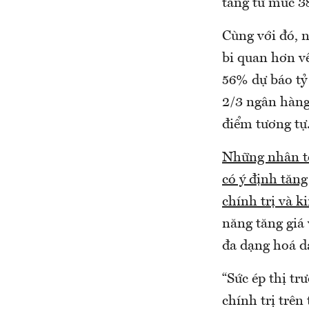
tăng từ mức 
Cùng với đó, 
bi quan hơn về
56% dự báo tỷ
2/3 ngân hàng
điểm tương tự
Những nhân tố
có ý định tăn
chính trị và k
năng tăng giá
đa dạng hoá d
“Sức ép thị tr
chính trị trên