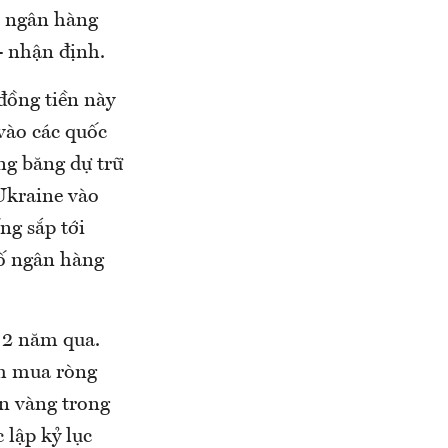
n ngân hàng
 nhận định.
đồng tiền này
vào các quốc
ng băng dự trữ
Ukraine vào
ng sắp tới
số ngân hàng
 2 năm qua.
ăm mua ròng
ấn vàng trong
 lập kỷ lục