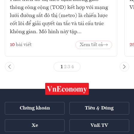
thông công cộng (TOD) kết hợp với mạng
V
lưới đường sắt đô thị (metro) là chiến lược
cốt lõi để giải quyết ùn tắc và tái cấu trúc
không gian. Mô hình này tập...
10
bài viết
Xem tất cả
2
1
2
3
4
Chứng khoán
Tiêu & Dùng
Xe
VnE TV