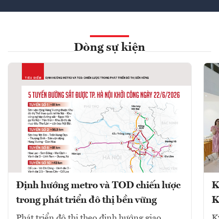
Dòng sự kiện
Định hướng metro và TOD chiến lược
K
trong phát triển đô thị bền vững
K
Phát triển đô thị theo định hướng giao
K