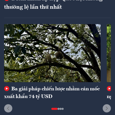
thường lệ lần thứ nhất
Ba giải pháp chiến lược nhằm cán mốc
xuất khẩu 74 tỷ USD
ngu