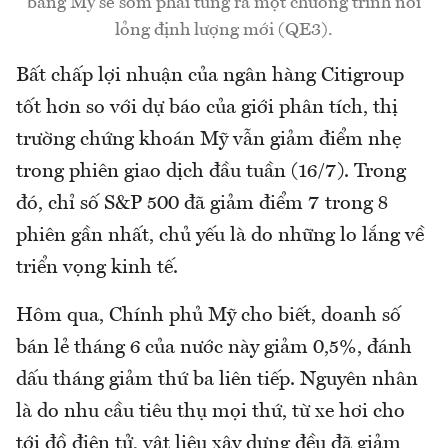
bang Mỹ sẽ sớm phải tung ra một chương trình nới
lỏng định lượng mới (QE3).
Bất chấp lợi nhuận của ngân hàng Citigroup
tốt hơn so với dự báo của giới phân tích, thị
trường chứng khoán Mỹ vẫn giảm điểm nhẹ
trong phiên giao dịch đầu tuần (16/7). Trong
đó, chỉ số S&P 500 đã giảm điểm 7 trong 8
phiên gần nhất, chủ yếu là do những lo lắng về
triển vọng kinh tế.
Hôm qua, Chính phủ Mỹ cho biết, doanh số
bán lẻ tháng 6 của nước này giảm 0,5%, đánh
dấu tháng giảm thứ ba liên tiếp. Nguyên nhân
là do nhu cầu tiêu thụ mọi thứ, từ xe hơi cho
tới đồ điện tử, vật liệu xây dựng đều đã giảm