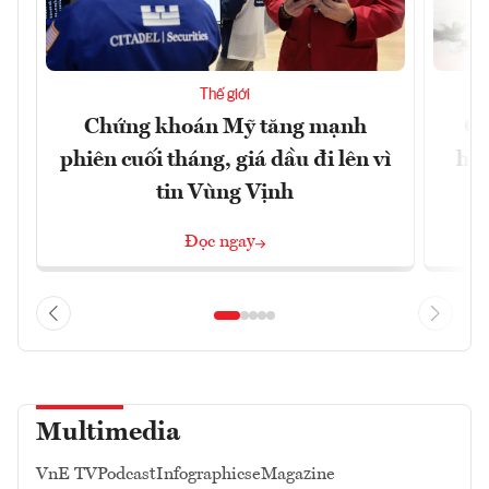
Thế giới
Chứng khoán Mỹ tăng mạnh
Ch
phiên cuối tháng, giá dầu đi lên vì
hoà
tin Vùng Vịnh
Đọc ngay
Multimedia
VnE TV
Podcast
Infographics
eMagazine