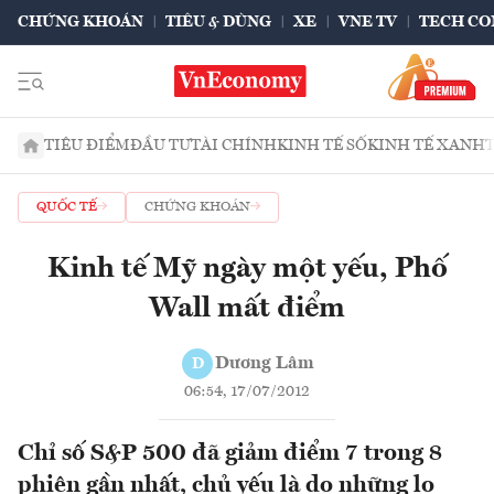
CHỨNG KHOÁN
TIÊU & DÙNG
XE
VNE TV
TECH CO
TIÊU ĐIỂM
ĐẦU TƯ
TÀI CHÍNH
KINH TẾ SỐ
KINH TẾ XANH
QUỐC TẾ
CHỨNG KHOÁN
Kinh tế Mỹ ngày một yếu, Phố
Wall mất điểm
Dương Lâm
D
06:54, 17/07/2012
Chỉ số S&P 500 đã giảm điểm 7 trong 8
phiên gần nhất, chủ yếu là do những lo