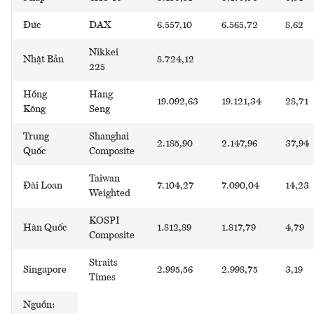
Đức
DAX
6.557,10
6.565,72
8,62
Nikkei
Nhật Bản
8.724,12
225
Hồng
Hang
19.092,63
19.121,34
28,71
Kông
Seng
Trung
Shanghai
2.185,90
2.147,96
37,94
Quốc
Composite
Taiwan
Đài Loan
7.104,27
7.090,04
14,23
Weighted
KOSPI
Hàn Quốc
1.812,89
1.817,79
4,79
Composite
Straits
Singapore
2.995,56
2.998,75
3,19
Times
Nguồn: