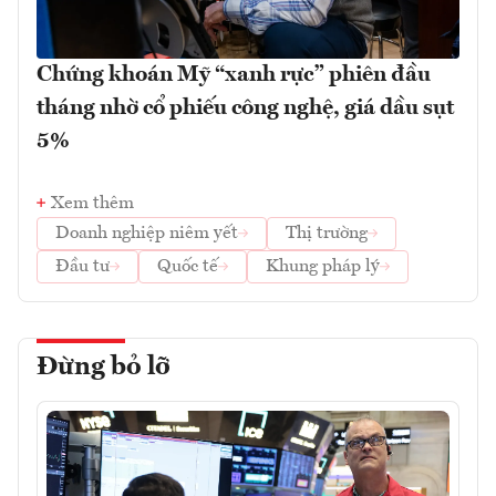
Chứng khoán Mỹ “xanh rực” phiên đầu
tháng nhờ cổ phiếu công nghệ, giá dầu sụt
5%
Xem thêm
Doanh nghiệp niêm yết
Thị trường
Đầu tư
Quốc tế
Khung pháp lý
Đừng bỏ lỡ