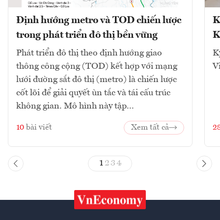
Định hướng metro và TOD chiến lược
K
trong phát triển đô thị bền vững
K
Phát triển đô thị theo định hướng giao
K
thông công cộng (TOD) kết hợp với mạng
V
lưới đường sắt đô thị (metro) là chiến lược
cốt lõi để giải quyết ùn tắc và tái cấu trúc
không gian. Mô hình này tập...
10
bài viết
Xem tất cả
2
1
2
3
4