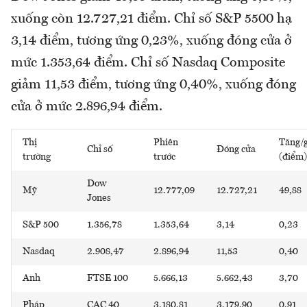
xuống còn 12.727,21 điểm. Chỉ số S&P 5500 hạ
3,14 điểm, tương ứng 0,23%, xuống đóng cửa ở
mức 1.353,64 điểm. Chỉ số Nasdaq Composite
giảm 11,53 điểm, tương ứng 0,40%, xuống đóng
cửa ở mức 2.896,94 điểm.
Thị
Phiên
Tăng/
Chỉ số
Đóng cửa
trường
trước
(điểm)
Dow
Mỹ
12.777,09
12.727,21
49,88
Jones
S&P 500
1.356,78
1.353,64
3,14
0,23
Nasdaq
2.908,47
2.896,94
11,53
0,40
Anh
FTSE 100
5.666,13
5.662,43
3,70
Pháp
CAC 40
3.180,81
3.179,90
0,91