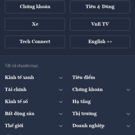
Chứng khoán
Tiêu & Dùng
Xe
VnE TV
Tech Connect
English ++
Tất cả chuyên mục
Kinh tế xanh
Tiêu điểm
Chuyển động xanh
Tài chính
Chứng khoán
Pháp lý
Ngân hàng
Doanh nghiệp niêm yết
Kinh tế số
Hạ tầng
Thương hiệu xanh
Thị trường vốn
Thị trường
Sản phẩm - Thị trường
Bất động sản
Thị trường
Diễn đàn
Thuế
Đầu tư
Tài sản số
Chính sách
Xuất nhập khẩu
Thế giới
Doanh nghiệp
Bảo hiểm
Quốc tế
Dịch vụ số
Thị trường
Khung pháp lý
Kinh tế
Chuyển động