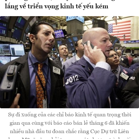
lắng về triển vọng kinh tế yếu kém
Sự đi xuống của các chỉ báo kinh tế quan trọng thời
gian qua cùng với báo cáo bán lẻ tháng 6 đã khiến
nhiều nhà đầu tư đoan chắc rằng Cục Dự trữ Liên